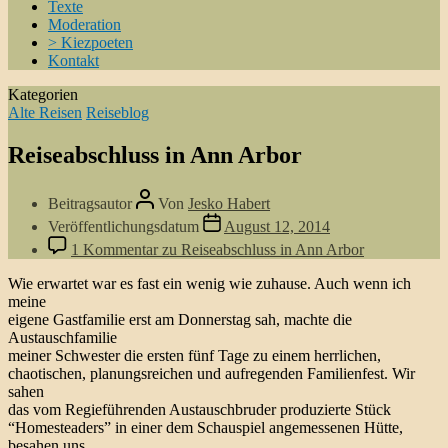
Texte
Moderation
> Kiezpoeten
Kontakt
Kategorien
Alte Reisen
Reiseblog
Reiseabschluss in Ann Arbor
Beitragsautor
Von
Jesko Habert
Veröffentlichungsdatum
August 12, 2014
1 Kommentar
zu Reiseabschluss in Ann Arbor
Wie erwartet war es fast ein wenig wie zuhause. Auch wenn ich
meine
eigene Gastfamilie erst am Donnerstag sah, machte die
Austauschfamilie
meiner Schwester die ersten fünf Tage zu einem herrlichen,
chaotischen, planungsreichen und aufregenden Familienfest. Wir
sahen
das vom Regieführenden Austauschbruder produzierte Stück
“Homesteaders” in einer dem Schauspiel angemessenen Hütte,
besahen uns