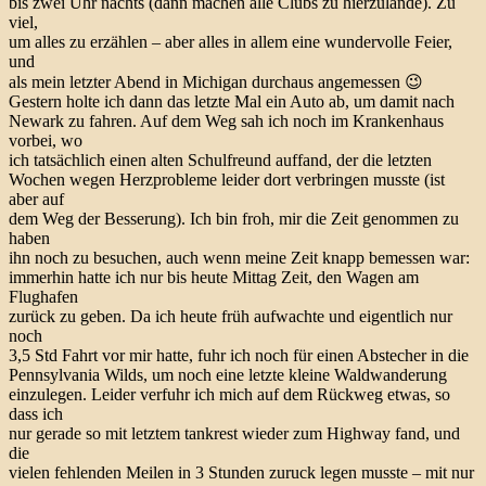
bis zwei Uhr nachts (dann machen alle Clubs zu hierzulande). Zu
viel,
um alles zu erzählen – aber alles in allem eine wundervolle Feier,
und
als mein letzter Abend in Michigan durchaus angemessen 😉
Gestern holte ich dann das letzte Mal ein Auto ab, um damit nach
Newark zu fahren. Auf dem Weg sah ich noch im Krankenhaus
vorbei, wo
ich tatsächlich einen alten Schulfreund auffand, der die letzten
Wochen wegen Herzprobleme leider dort verbringen musste (ist
aber auf
dem Weg der Besserung). Ich bin froh, mir die Zeit genommen zu
haben
ihn noch zu besuchen, auch wenn meine Zeit knapp bemessen war:
immerhin hatte ich nur bis heute Mittag Zeit, den Wagen am
Flughafen
zurück zu geben. Da ich heute früh aufwachte und eigentlich nur
noch
3,5 Std Fahrt vor mir hatte, fuhr ich noch für einen Abstecher in die
Pennsylvania Wilds, um noch eine letzte kleine Waldwanderung
einzulegen. Leider verfuhr ich mich auf dem Rückweg etwas, so
dass ich
nur gerade so mit letztem tankrest wieder zum Highway fand, und
die
vielen fehlenden Meilen in 3 Stunden zuruck legen musste – mit nur