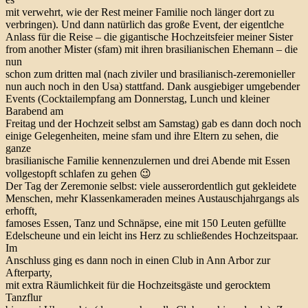
mit verwehrt, wie der Rest meiner Familie noch länger dort zu
verbringen). Und dann natürlich das große Event, der eigentlche
Anlass für die Reise – die gigantische Hochzeitsfeier meiner Sister
from another Mister (sfam) mit ihren brasilianischen Ehemann – die
nun
schon zum dritten mal (nach ziviler und brasilianisch-zeremonieller
nun auch noch in den Usa) stattfand. Dank ausgiebiger umgebender
Events (Cocktailempfang am Donnerstag, Lunch und kleiner
Barabend am
Freitag und der Hochzeit selbst am Samstag) gab es dann doch noch
einige Gelegenheiten, meine sfam und ihre Eltern zu sehen, die
ganze
brasilianische Familie kennenzulernen und drei Abende mit Essen
vollgestopft schlafen zu gehen 😉
Der Tag der Zeremonie selbst: viele ausserordentlich gut gekleidete
Menschen, mehr Klassenkameraden meines Austauschjahrgangs als
erhofft,
famoses Essen, Tanz und Schnäpse, eine mit 150 Leuten gefüllte
Edelscheune und ein leicht ins Herz zu schließendes Hochzeitspaar.
Im
Anschluss ging es dann noch in einen Club in Ann Arbor zur
Afterparty,
mit extra Räumlichkeit für die Hochzeitsgäste und gerocktem
Tanzflur