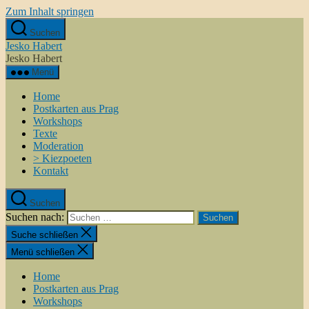
Zum Inhalt springen
Suchen
Jesko Habert
Jesko Habert
Menü
Home
Postkarten aus Prag
Workshops
Texte
Moderation
> Kiezpoeten
Kontakt
Suchen
Suchen nach:
Suche schließen
Menü schließen
Home
Postkarten aus Prag
Workshops