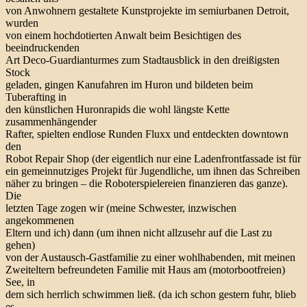
von Anwohnern gestaltete Kunstprojekte im semiurbanen Detroit,
wurden
von einem hochdotierten Anwalt beim Besichtigen des
beeindruckenden
Art Deco-Guardianturmes zum Stadtausblick in den dreißigsten
Stock
geladen, gingen Kanufahren im Huron und bildeten beim
Tuberafting in
den künstlichen Huronrapids die wohl längste Kette
zusammenhängender
Rafter, spielten endlose Runden Fluxx und entdeckten downtown
den
Robot Repair Shop (der eigentlich nur eine Ladenfrontfassade ist für
ein gemeinnutziges Projekt für Jugendliche, um ihnen das Schreiben
näher zu bringen – die Roboterspielereien finanzieren das ganze).
Die
letzten Tage zogen wir (meine Schwester, inzwischen
angekommenen
Eltern und ich) dann (um ihnen nicht allzusehr auf die Last zu
gehen)
von der Austausch-Gastfamilie zu einer wohlhabenden, mit meinen
Zweiteltern befreundeten Familie mit Haus am (motorbootfreien)
See, in
dem sich herrlich schwimmen ließ. (da ich schon gestern fuhr, blieb
es