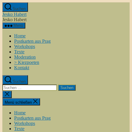
Zum
Suchen
Inhalt
Jesko Habert
springen
Jesko Habert
Menü
Home
Postkarten aus Prag
Workshops
Texte
Moderation
> Kiezpoeten
Kontakt
Suchen
Suchen
nach:
Suche
schließen
Menü schließen
Home
Postkarten aus Prag
Workshops
Texte