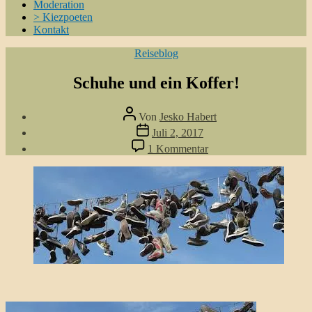
Moderation
> Kiezpoeten
Kontakt
Kategorien
Reiseblog
Schuhe und ein Koffer!
Beitragsautor
Von
Jesko Habert
Veröffentlichungsdatum
Juli 2, 2017
zu
1 Kommentar
Schuhe
und
ein
Koffer!