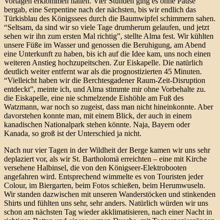
Vortagen erklommen hatten. Vier Stunden ging es ohne Pause
bergab, eine Serpentine nach der nächsten, bis wir endlich das
Türkisblau des Königssees durch die Baumwipfel schimmern sahen.
“Seltsam, da sind wir so viele Tage drumherum gelaufen, und jetzt
sehen wir ihn zum ersten Mal richtig”, stellte Alma fest. Wir kühlten
unsere Füße im Wasser und genossen die Beruhigung, am Abend
eine Unterkunft zu haben, bis ich auf die Idee kam, uns noch einen
weiteren Anstieg hochzupeitschen. Zur Eiskapelle. Die natürlich
deutlich weiter entfernt war als die prognostizierten 45 Minuten.
“Vielleicht haben wir die Berchtesgadener Raum-Zeit-Disruption
entdeckt”, meinte ich, und Alma stimmte mir ohne Vorbehalte zu.
die Eiskapelle, eine nie schmelzende Eishöhle am Fuß des
Watzmann, war noch so zugeist, dass man nicht hineinkonnte. Aber
davorstehen konnte man, mit einem Blick, der auch in einem
kanadischen Nationalpark stehen könnte. Naja, Bayern oder
Kanada, so groß ist der Unterschied ja nicht.
Nach nur vier Tagen in der Wildheit der Berge kamen wir uns sehr
deplaziert vor, als wir St. Bartholomä erreichten – eine mit Kirche
versehene Halbinsel, die von den Königseer-Elektrobooten
angefahren wird. Entsprechend wimmelte es von Touristen jeder
Colour, im Biergarten, beim Fotos schießen, beim Herumwuseln.
Wir standen dazwischen mit unseren Wanderstöcken und stinkenden
Shirts und fühlten uns sehr, sehr anders. Natürlich würden wir uns
schon am nächsten Tag wieder akklimatisieren, nach einer Nacht in