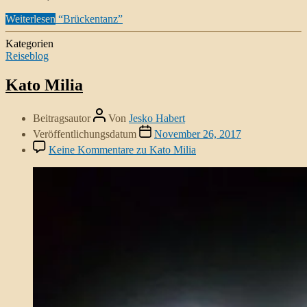
Weiterlesen
“Brückentanz”
Kategorien
Reiseblog
Kato Milia
Beitragsautor
Von
Jesko Habert
Veröffentlichungsdatum
November 26, 2017
Keine Kommentare
zu Kato Milia