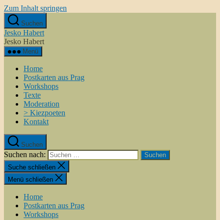
Zum Inhalt springen
Suchen
Jesko Habert
Jesko Habert
Menü
Home
Postkarten aus Prag
Workshops
Texte
Moderation
> Kiezpoeten
Kontakt
Suchen
Suchen nach:
Suche schließen
Menü schließen
Home
Postkarten aus Prag
Workshops