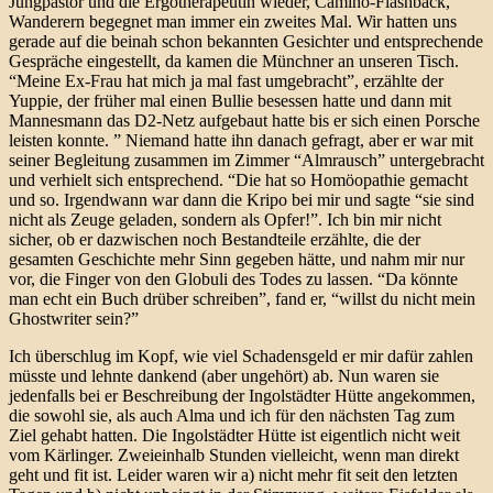
Jungpastor und die Ergotherapeutin wieder, Camino-Flashback,
Wanderern begegnet man immer ein zweites Mal. Wir hatten uns
gerade auf die beinah schon bekannten Gesichter und entsprechende
Gespräche eingestellt, da kamen die Münchner an unseren Tisch.
“Meine Ex-Frau hat mich ja mal fast umgebracht”, erzählte der
Yuppie, der früher mal einen Bullie besessen hatte und dann mit
Mannesmann das D2-Netz aufgebaut hatte bis er sich einen Porsche
leisten konnte. ” Niemand hatte ihn danach gefragt, aber er war mit
seiner Begleitung zusammen im Zimmer “Almrausch” untergebracht
und verhielt sich entsprechend. “Die hat so Homöopathie gemacht
und so. Irgendwann war dann die Kripo bei mir und sagte “sie sind
nicht als Zeuge geladen, sondern als Opfer!”. Ich bin mir nicht
sicher, ob er dazwischen noch Bestandteile erzählte, die der
gesamten Geschichte mehr Sinn gegeben hätte, und nahm mir nur
vor, die Finger von den Globuli des Todes zu lassen. “Da könnte
man echt ein Buch drüber schreiben”, fand er, “willst du nicht mein
Ghostwriter sein?”
Ich überschlug im Kopf, wie viel Schadensgeld er mir dafür zahlen
müsste und lehnte dankend (aber ungehört) ab. Nun waren sie
jedenfalls bei er Beschreibung der Ingolstädter Hütte angekommen,
die sowohl sie, als auch Alma und ich für den nächsten Tag zum
Ziel gehabt hatten. Die Ingolstädter Hütte ist eigentlich nicht weit
vom Kärlinger. Zweieinhalb Stunden vielleicht, wenn man direkt
geht und fit ist. Leider waren wir a) nicht mehr fit seit den letzten