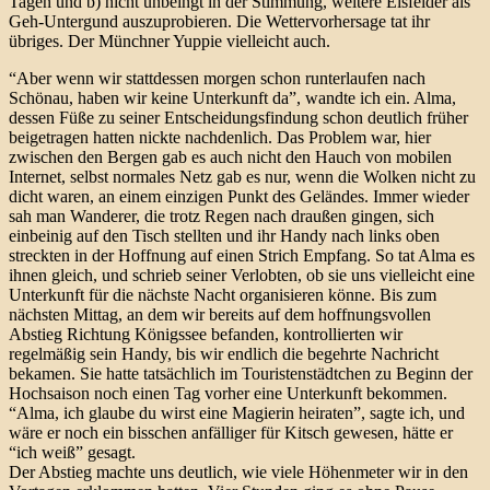
Tagen und b) nicht unbeingt in der Stimmung, weitere Eisfelder als
Geh-Untergund auszuprobieren. Die Wettervorhersage tat ihr
übriges. Der Münchner Yuppie vielleicht auch.
“Aber wenn wir stattdessen morgen schon runterlaufen nach
Schönau, haben wir keine Unterkunft da”, wandte ich ein. Alma,
dessen Füße zu seiner Entscheidungsfindung schon deutlich früher
beigetragen hatten nickte nachdenlich. Das Problem war, hier
zwischen den Bergen gab es auch nicht den Hauch von mobilen
Internet, selbst normales Netz gab es nur, wenn die Wolken nicht zu
dicht waren, an einem einzigen Punkt des Geländes. Immer wieder
sah man Wanderer, die trotz Regen nach draußen gingen, sich
einbeinig auf den Tisch stellten und ihr Handy nach links oben
streckten in der Hoffnung auf einen Strich Empfang. So tat Alma es
ihnen gleich, und schrieb seiner Verlobten, ob sie uns vielleicht eine
Unterkunft für die nächste Nacht organisieren könne. Bis zum
nächsten Mittag, an dem wir bereits auf dem hoffnungsvollen
Abstieg Richtung Königssee befanden, kontrollierten wir
regelmäßig sein Handy, bis wir endlich die begehrte Nachricht
bekamen. Sie hatte tatsächlich im Touristenstädtchen zu Beginn der
Hochsaison noch einen Tag vorher eine Unterkunft bekommen.
“Alma, ich glaube du wirst eine Magierin heiraten”, sagte ich, und
wäre er noch ein bisschen anfälliger für Kitsch gewesen, hätte er
“ich weiß” gesagt.
Der Abstieg machte uns deutlich, wie viele Höhenmeter wir in den