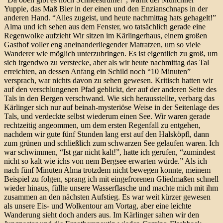
Yuppie, das Maß Bier in der einen und den Enzianschnaps in der
anderen Hand. “Alles zugeist, und heute nachmittag hats gehagelt!”
Alma und ich sehen aus dem Fenster, wo tatsächlich gerade eine
Regenwolke aufzieht Wir sitzen im Kärlingerhaus, einem großen
Gasthof voller eng aneinanderliegender Matratzen, um so viele
Wanderer wie möglich unterzubringen. Es ist eigentlich zu groß, um
sich irgendwo zu verstecke, aber als wir heute nachmittag das Tal
erreichten, an dessen Anfang ein Schild noch “10 Minuten”
versprach, war nichts davon zu sehen gewesen. Kritisch hatten wir
auf den verschlungenen Pfad geblickt, der auf der anderen Seite des
Tals in den Bergen verschwand. Wie sich herausstellte, verbarg das
Kärlinger sich nur auf beinah-mysteriöse Weise in der Seitenlage des
Tals, und verdeckte selbst wiederum einen See. Wir waren gerade
rechtzeitig angeommen, um dem ersten Regenfall zu entgehen,
nachdem wir gute fünf Stunden lang erst auf den Halsköpfl, dann
zum grünen und schließlich zum schwarzen See gelaufen waren. Ich
war schwimmen, “Ist gar nicht kalt!”, hatte ich gerufen, “zumindest
nicht so kalt wie ichs von nem Bergsee erwarten würde.” Als ich
nach fünf Minuten Alma trotzdem nicht bewegen konnte, meinem
Beispiel zu folgen, sprang ich mit eingefrorenen Gliedmaßen schnell
wieder hinaus, füllte unsere Wasserflasche und machte mich mit ihm
zusammen an den nächsten Aufstieg. Es war weit kürzer gewesen
als unsere Eis- und Wolkentour am Vortag, aber eine leichte
Wanderung sieht doch anders aus. Im Kärlinger sahen wir den