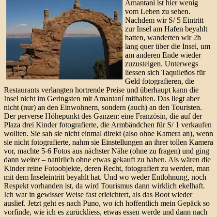
Amantaní ist hier wenig
vom Leben zu sehen.
Nachdem wir S/ 5 Eintritt
zur Insel am Hafen beyahlt
hatten, wanderten wir 2h
lang quer über die Insel, um
am anderen Ende wieder
zuzusteigen. Unterwegs
liessen sich Taquileños für
Geld fotografieren, die
Restaurants verlangten hortrende Preise und überhaupt kann die
Insel nicht im Geringsten mit Amantaní mithalten. Das liegt aber
nicht (nur) an den Einwohnern, sondern (auch) an den Touristen.
Der perverse Höhepunkt des Ganzen: eine Französin, die auf der
Plaza drei Kinder fotografierte, die Armbändchen für S/ 1 verkaufen
wollten. Sie sah sie nicht einmal direkt (also ohne Kamera an), wenn
sie nicht fotografierte, nahm sie Einstellungen an ihrer tollen Kamera
vor, machte 5-6 Fotos aus nächster Nähe (ohne zu fragen) und ging
dann weiter – natürlich ohne etwas gekauft zu haben. Als wären die
Kinder reine Fotoobjekte, deren Recht, fotografiert zu werden, man
mit dem Inseleintritt beyahlt hat. Und wo weder Entlohnung, noch
Respekt vorhanden ist, da wird Tourismus dann wirklich ekelhaft.
Ich war in gewisser Weise fast erleichtert, als das Boot wieder
auslief. Jetzt geht es nach Puno, wo ich hoffentlich mein Gepäck so
vorfinde, wie ich es zurückliess, etwas essen werde und dann nach