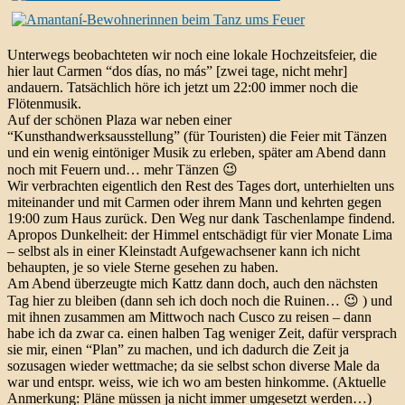
Unterwegs beobachteten wir noch eine lokale Hochzeitsfeier, die
hier laut Carmen “dos días, no más” [zwei tage, nicht mehr]
andauern. Tatsächlich höre ich jetzt um 22:00 immer noch die
Flötenmusik.
Auf der schönen Plaza war neben einer
“Kunsthandwerksausstellung” (für Touristen) die Feier mit Tänzen
und ein wenig eintöniger Musik zu erleben, später am Abend dann
noch mit Feuern und… mehr Tänzen 😉
Wir verbrachten eigentlich den Rest des Tages dort, unterhielten uns
miteinander und mit Carmen oder ihrem Mann und kehrten gegen
19:00 zum Haus zurück. Den Weg nur dank Taschenlampe findend.
Apropos Dunkelheit: der Himmel entschädigt für vier Monate Lima
– selbst als in einer Kleinstadt Aufgewachsener kann ich nicht
behaupten, je so viele Sterne gesehen zu haben.
Am Abend überzeugte mich Kattz dann doch, auch den nächsten
Tag hier zu bleiben (dann seh ich doch noch die Ruinen… 😉 ) und
mit ihnen zusammen am Mittwoch nach Cusco zu reisen – dann
habe ich da zwar ca. einen halben Tag weniger Zeit, dafür versprach
sie mir, einen “Plan” zu machen, und ich dadurch die Zeit ja
sozusagen wieder wettmache; da sie selbst schon diverse Male da
war und entspr. weiss, wie ich wo am besten hinkomme. (Aktuelle
Anmerkung: Pläne müssen ja nicht immer umgesetzt werden…)