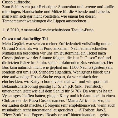
Cusco aufbreche.
Zum Schluss ein paar Reisetipps: Sonnenhut und -creme und -brille
mitbringen, Handschuhe und Mütze für die Abende und Labello:
man kann sich gar nicht vorstellen, wie einem bei diesen
Temperaturschwankungen die Lippen austrocknen…
11.8.2010, Amantaní-Gemeinschaftsboot Taquile-Puno
Cusco und das heilige Tal
Mein Gepäck war sehr zu meiner Zufriedenheit vollständig und an
Ort und Stelle, als wir in Puno ankamen. Nach einem schnellen
Mittagessen besorgten wir uns am Busterminal ein Ticket nach
Cusco (indem wir der Stimme folgten, die laut “a Cusco” rief und
die letzten Plätze im 5 min. später abfahrenden Bus verkaufte). Der
Bus kam natürlich nicht wie geplant um 11:00 Nachts (gestern) an,
sondern erst um 1:00. Standard eigentlich. Wenigstens blkieb uns
eine aufwendige Hostal-Suche erspart, da wir einfach dort
eincheckten, wo Katty schon diverse mal war und wir quasi mit
Bekanntschaftsbonug günstig für S/ 24 p.P. (inkl. Frühstück)
unterkamen (statt wie auf dem Schild für S/ 70). Da wur ybs ha un
Vys ausgeschlaffen hatten, gingen Katty und ich dann noch in einen
Club an der der Plaza Cuscos namens “Mama Africa” tanzen, bis
der Laden dicht machte. (Übrigens sehr empfehlenswert, wenn auch
misukalisch recht international ausgerichtet… @Torben: Jay-Z
“New Zork” und Fugees “Ready or not” hintereinander… gehts