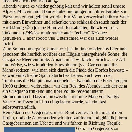
bisschen auch dem Plan an 😉
Abends wurde es wieder gehörig kalt und wir holten scnell unsere
Alpaca-Mützen und -Handschuhe und gingen mit ihrer Familie zur
Plaza, wo erneut gefeiert wurde. Ein Mann verwechselte ihren Vater
mit einem Einwohner und schenkte uns schliesslich (auch nach der
Aufklärung 😉 ) je eine Handvoll Kokablätter, die wir vor uns
hinkauten. (@Keks: mittlerweile auch “echten” Kokatee
getrunken… aber soooo viel Unterschied war das auch wieder
nicht)
Zum Sonnenuntergang kamen wir just in time wieder ans Ufer und
genossen die herrlich rot über den Hügeln untergehende Sonne, die
das ganze Meer einfärbte. Amantaní ist wirklich herrlich… die Art
und Weise, wie wir mit den Einwohnern (v.a. Carmen und ihr
Mann) redeten, wie man sich durch die Pfade des Dorfes bewegte –
es war einfach eine Spur natürliches Leben, auch wenn der
Tourismus die Haupteinnahmequele ist. Nachdem die Feiern gegen
19:00 endeten, verbrachten wir den Rest des Abends nach der cena
ein Cusqueño trinkend und über Politik redend unterm
Sternenhimmel. Dass ich inzwischen mehrere Male von Kattys
Vater zum Essen in Lima eingeladen wurde, scheint fast
selbstverständlich.
Heute dann der Gegensatz: unser Boot verliess früh um acht den
Hafen, und alle Anwesenden winkten zufrieden und glücklicj ihren
Gastgeberinnen am Ufer zu und wir fuhren in Richtung Taquile.
Ganz im Gegensatz zu