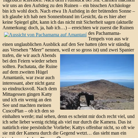
wir uns an den Aufstieg zu den Ruinen – ein bisschen Archäologe
bin ich wohl doch. Nach etwa 1h Aufstieg in der brütenden Sonne –
ich glaube ich hab nen Sonnenbrand im Gesicht, da es hier aber
keine Spiegel gibt, kann ich das nicht mit Sicherheit sagen (aktuelle
Anmerkung: doch, ja, hab ich…) –
erreichten wir zuerst die Ruinen
des Pachamama-
Tempels von aus wir
einen unglaublichen Ausblick auf den See hatten (den wir ständig
aus Versehen “Meer” nennen, weil er so gross ist)
und zwei Spanier
trafen, die wir auch Abends
bei den Feiern wieder sehen
sollten. Pachatata, die Ruine
auf dem zweiten Hügel
Amantanís, war zwar auch
interessant, aber nicht ganz
so eindrucksvoll. Nach dem
Mittagessen gingen Katty
und ich ein wenig an den
See und machten meinen
CuscoPlan – ob ich den so
einhalten werde; mal sehen, denn es scheint mir doch recht viel, und
ich sehe lieber wenig richtig als viel nur durch die Kamera. Das ist
natürlich eine persönliche Vorliebe; Kattys offenbar nicht, so oft wie
sie mit der Kamera durch die Gegend wetzt… das sieht man ein