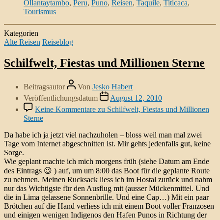
Ollantaytambo
,
Peru
,
Puno
,
Reisen
,
Taquile
,
Titicaca
,
Tourismus
Kategorien
Alte Reisen
Reiseblog
Schilfwelt, Fiestas und Millionen Sterne
Beitragsautor
Von
Jesko Habert
Veröffentlichungsdatum
August 12, 2010
Keine Kommentare
zu Schilfwelt, Fiestas und Millionen
Sterne
Da habe ich ja jetzt viel nachzuholen – bloss weil man mal zwei
Tage vom Internet abgeschnitten ist. Mir gehts jedenfalls gut, keine
Sorge.
Wie geplant machte ich mich morgens früh (siehe Datum am Ende
des Eintrags 😉 ) auf, um um 8:00 das Boot für die geplante Route
zu nehmen. Meinen Rucksack liess ich im Hostal zurück und nahm
nur das Wichtigste für den Ausflug mit (ausser Mückenmittel. Und
die in Lima gelassene Sonnenbrille. Und eine Cap…) Mit ein paar
Brötchen auf die Hand verliess ich mit einem Boot voller Franzosen
und einigen wenigen Indigenos den Hafen Punos in Richtung der