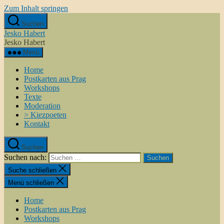
Zum Inhalt springen
Suchen
Jesko Habert
Jesko Habert
Menü
Home
Postkarten aus Prag
Workshops
Texte
Moderation
> Kiezpoeten
Kontakt
Suchen
Suchen nach:
Suche schließen
Menü schließen
Home
Postkarten aus Prag
Workshops