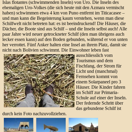
Islas flotantes (schwimmenden Inseln) von Uro. Die Inseln des
ehemaligen Uro-Volkes (die sich heute mit den Azmara vermischt
haben) schwimmen etwa 4 km von Puno entfernt im Titicacasee –
und man kann die Begeisterung kaum verstehen, wenn man diese
Schilfwelt nicht betreten hat: es ist beeindruckend! Die Häuser, die
Dächer, die Boote sind aus Schilf – und die Inseln selbst auch! Alle
paar Jahre wird neuer getrockneter Schilf (den man übrigens auch
lecker essen kann) auf den Boden gebunden, während er von unten
her verrottet. Fünf Anker halten eine Insel an ihrem Platz, damit sie
nicht nach Bolivien schwimmt.
Die Einwohner leben fast
ausschliesslich vom
Tourismus und dem
Fischfang, der Strom für
Licht und (manchmal)
Fernsehen kommt von
einem Solarpaneel pro 3
Häuser. Die Kinder fahren
im Schiff zur Primaria-
Schule auf einer der Inseln.
Der federnde Schritt über
das gebundene Schilf ist
durch kein Foto nachzuvollziehen.