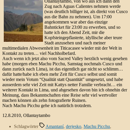
Ollantaytambo, von wo aus ich dann den
Zug nach Aguas Calientes nehmen werde
(was deutlich billiger ist, als direkt von Cusco
aus die Bahn zu nehmen). Um 17:00
angekommen war aber das einzige
Bahnticket für 23:00 zu erwerben, und so
hatte ich den Abend Zeit, mir die
Kopfsteingepflasterte, idyllische aber teure
Stadt anzusehen und nach meiner
multimedialen Abwesenheit im Titicacasee wieder mit der Welt in
Kontakt zu treten… viel Nachholbefard.
Auch wenn ich jetzt also vom Sacred Valley herzlich wenig gesehen
habe (morgen eben Machu Picchu, Samstag nochmals Cusco und
dann zurück nach Lima), ist das eigentlich gar nicht so schlimm…
dafür hatte/habe ich eben mehr Zeit für Cusco selbst und somit
wieder mein Votum “Qualität statt Quantität” umgesetzt, und habe
ausserdem sehr viel Zeit mit Kattys netter Familie verbracht… ein
weiterer Kontakt in Lima, und abgesehen davon bin ich ohnehin der
Meinung, dass Bekanntschaften eine Reise sehr viel wertvoller
machen können als zehn fotografierte Ruinen.
Nach Machu Picchu gehe ich natürlich trotzdem.
12.8.2010, Ollantaytambo
Schlagwörter
Amantaní
,
derjesko
,
Machu Picchu
,