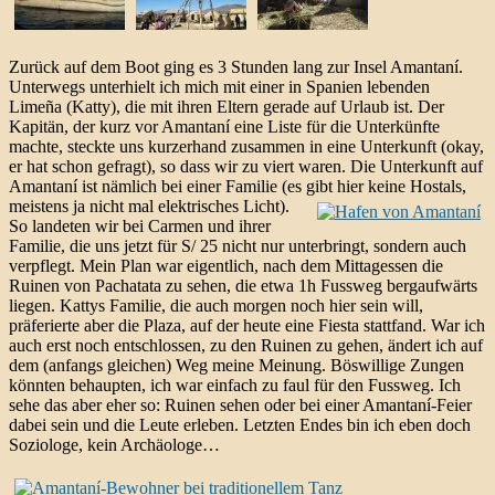
Zurück auf dem Boot ging es 3 Stunden lang zur Insel Amantaní.
Unterwegs unterhielt ich mich mit einer in Spanien lebenden
Limeña (Katty), die mit ihren Eltern gerade auf Urlaub ist. Der
Kapitän, der kurz vor Amantaní eine Liste für die Unterkünfte
machte, steckte uns kurzerhand zusammen in eine Unterkunft (okay,
er hat schon gefragt), so dass wir zu viert waren. Die Unterkunft auf
Amantaní ist nämlich bei einer Familie (es gibt hier keine Hostals,
meistens ja nicht mal elektrisches Licht).
So landeten wir bei Carmen und ihrer
Familie, die uns jetzt für S/ 25 nicht nur unterbringt, sondern auch
verpflegt. Mein Plan war eigentlich, nach dem Mittagessen die
Ruinen von Pachatata zu sehen, die etwa 1h Fussweg bergaufwärts
liegen. Kattys Familie, die auch morgen noch hier sein will,
präferierte aber die Plaza, auf der heute eine Fiesta stattfand. War ich
auch erst noch entschlossen, zu den Ruinen zu gehen, ändert ich auf
dem (anfangs gleichen) Weg meine Meinung. Böswillige Zungen
könnten behaupten, ich war einfach zu faul für den Fussweg. Ich
sehe das aber eher so: Ruinen sehen oder bei einer Amantaní-Feier
dabei sein und die Leute erleben. Letzten Endes bin ich eben doch
Soziologe, kein Archäologe…