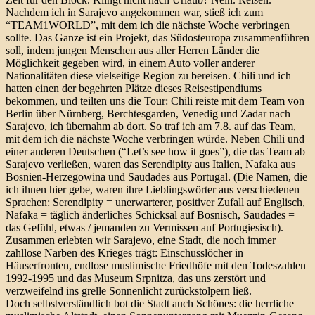
Nachdem ich in Sarajevo angekommen war, stieß ich zum
“TEAM1WORLD”, mit dem ich die nächste Woche verbringen
sollte. Das Ganze ist ein Projekt, das Südosteuropa zusammenführen
soll, indem jungen Menschen aus aller Herren Länder die
Möglichkeit gegeben wird, in einem Auto voller anderer
Nationalitäten diese vielseitige Region zu bereisen. Chili und ich
hatten einen der begehrten Plätze dieses Reisestipendiums
bekommen, und teilten uns die Tour: Chili reiste mit dem Team von
Berlin über Nürnberg, Berchtesgarden, Venedig und Zadar nach
Sarajevo, ich übernahm ab dort. So traf ich am 7.8. auf das Team,
mit dem ich die nächste Woche verbringen würde. Neben Chili und
einer anderen Deutschen (“Let’s see how it goes”), die das Team ab
Sarajevo verließen, waren das Serendipity aus Italien, Nafaka aus
Bosnien-Herzegowina und Saudades aus Portugal. (Die Namen, die
ich ihnen hier gebe, waren ihre Lieblingswörter aus verschiedenen
Sprachen: Serendipity = unerwarterer, positiver Zufall auf Englisch,
Nafaka = täglich änderliches Schicksal auf Bosnisch, Saudades =
das Gefühl, etwas / jemanden zu Vermissen auf Portugiesisch).
Zusammen erlebten wir Sarajevo, eine Stadt, die noch immer
zahllose Narben des Krieges trägt: Einschusslöcher in
Häuserfronten, endlose muslimische Friedhöfe mit den Todeszahlen
1992-1995 und das Museum Srpnitza, das uns zerstört und
verzweifelnd ins grelle Sonnenlicht zurückstolpern ließ.
Doch selbstverständlich bot die Stadt auch Schönes: die herrliche