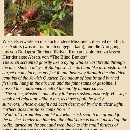
Wie stets erwarteten uns auch andere Missionen, diesmal der Blick
des Autors (was mir natürlich entgegen kam), und die Anregung,
uns von Budapest für einen fiktiven Roman inspirieren zu lassen.
Hier der erste Absatz von “The Blind Bunker”:
The siren screamed ghostly like a dying whales’ last breath through
the dust-shaken alleys of Budapest. The dirt laid like a sandstormed
carpet on my face, as my feet found their way through the shredded
remains of the Jewish Quarter. The odour of bombs and burned
flesh still hung in the air, iron and the faint stains of gasoline. I
missed the coldstoned smell of the moldy bunker caves.
“The voice, Master”, one of my followers asked anxiously. His steps
weak and reluctant without me, as those of all the lucky
survivors, whose eyesight had been destroyed by the nuclear light.
“Where does this noise come from?”
“Radio.” I grumbled and let my white stick search the ground for
the device. Under the blinded, the blind-born is king. I picked up the
radio, turned on the spot and went back to this small fortress of