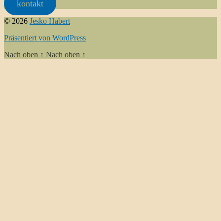
kontakt
© 2026
Jesko Habert
Präsentiert von WordPress
Nach oben
↑
Nach oben
↑