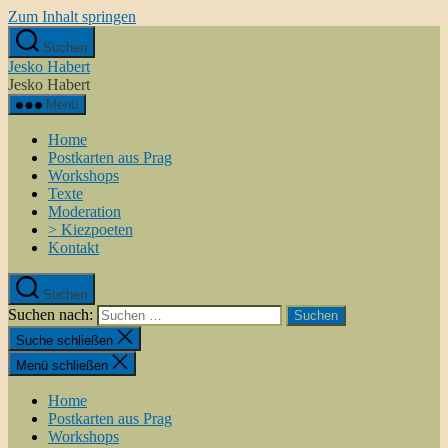
Zum Inhalt springen
Suchen
Jesko Habert
Jesko Habert
Menü
Home
Postkarten aus Prag
Workshops
Texte
Moderation
> Kiezpoeten
Kontakt
Suchen
Suchen nach:
Suche schließen
Menü schließen
Home
Postkarten aus Prag
Workshops