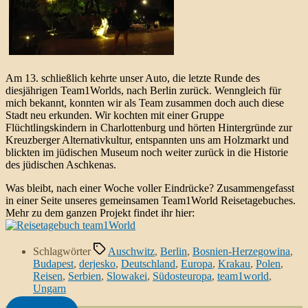
Am 13. schließlich kehrte unser Auto, die letzte Runde des
diesjährigen Team1Worlds, nach Berlin zurück. Wenngleich für
mich bekannt, konnten wir als Team zusammen doch auch diese
Stadt neu erkunden. Wir kochten mit einer Gruppe
Flüchtlingskindern in Charlottenburg und hörten Hintergründe zur
Kreuzberger Alternativkultur, entspannten uns am Holzmarkt und
blickten im jüdischen Museum noch weiter zurück in die Historie
des jüdischen Aschkenas.
Was bleibt, nach einer Woche voller Eindrücke? Zusammengefasst
in einer Seite unseres gemeinsamen Team1World Reisetagebuches.
Mehr zu dem ganzen Projekt findet ihr hier:
Schlagwörter
Auschwitz
,
Berlin
,
Bosnien-Herzegowina
,
Budapest
,
derjesko
,
Deutschland
,
Europa
,
Krakau
,
Polen
,
Reisen
,
Serbien
,
Slowakei
,
Südosteuropa
,
team1world
,
Ungarn