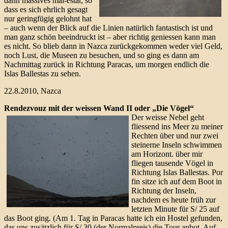
dann massives mal-estar, so
dass es sich ehrlich gesagt
nur geringfügig gelohnt hat
– auch wenn der Blick auf die Linien natürlich fantastisch ist und
man ganz schön beeindruckt ist – aber richtig geniessen kann man
es nicht. So blieb dann in Nazca zurückgekommen weder viel Geld,
noch Lust, die Museen zu besuchen, und so ging es dann am
Nachmittag zurück in Richtung Paracas, um morgen endlich die
Islas Ballestas zu sehen.
22.8.2010, Nazca
Rendezvouz mit der weissen Wand II oder „Die Vögel“
Der weisse Nebel geht
fliessend ins Meer zu meiner
Rechten über und nur zwei
steinerne Inseln schwimmen
am Horizont. über mir
fliegen tausende Vögel in
Richtung Islas Ballestas. Por
fin sitze ich auf dem Boot in
Richtung der Inseln,
nachdem es heute früh zur
letzten Minute für S/ 25 auf
das Boot ging. (Am 1. Tag in Paracas hatte ich ein Hostel gefunden,
das uns zusätzlich für S/ 30 (der Normalpreis) die Tour anbot. Auf