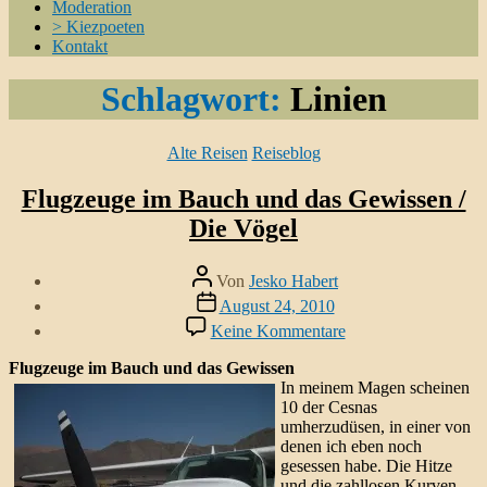
Moderation
> Kiezpoeten
Kontakt
Schlagwort:
Linien
Kategorien
Alte Reisen
Reiseblog
Flugzeuge im Bauch und das Gewissen /
Die Vögel
Beitragsautor
Von
Jesko Habert
Veröffentlichungsdatum
August 24, 2010
zu
Keine Kommentare
Flugzeuge
im
Flugzeuge im Bauch und das Gewissen
Bauch
In meinem Magen scheinen
und
10 der Cesnas
das
umherzudüsen, in einer von
Gewissen
denen ich eben noch
/
gesessen habe. Die Hitze
Die
und die zahllosen Kurven