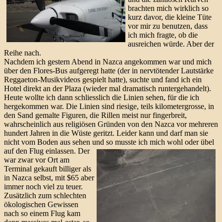
Vögel
brachten mich wirklich so
kurz davor, die kleine Tüte
vor mir zu benutzen, dass
ich mich fragte, ob die
ausreichen würde. Aber der
Reihe nach.
Nachdem ich gestern Abend in Nazca angekommen war und mich
über den Flores-Bus aufgeregt hatte (der in nervtötender Lautstärke
Reggaeton-Musikvideos gespielt hatte), suchte und fand ich ein
Hotel direkt an der Plaza (wieder mal dramatisch runtergehandelt).
Heute wollte ich dann schliesslich die Linien sehen, für die ich
hergekommen war. Die Linien sind riesige, teils kilometergrosse, in
den Sand gemalte Figuren, die Rillen meist nur fingerbreit,
wahrscheinlich aus religiösen Gründen von den Nazca vor mehreren
hundert Jahren in die Wüste geritzt. Leider kann und darf man sie
nicht vom Boden aus sehen und so musste ich mich wohl oder übel
auf den Flug einlassen.
Der
war zwar vor Ort am
Terminal gekauft billiger als
in Nazca selbst, mit $65 aber
immer noch viel zu teuer.
Zusätzlich zum schlechten
ökologischen Gewissen
nach so einem Flug kam