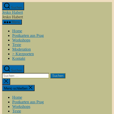
Zum
Suchen
Inhalt
Jesko Habert
springen
Jesko Habert
Menü
Home
Postkarten aus Prag
Workshops
Texte
Moderation
> Kiezpoeten
Kontakt
Suchen
Suchen
nach:
Suche
schließen
Menü schließen
Home
Postkarten aus Prag
Workshops
Texte