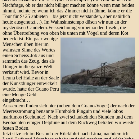
Nachfrage, ob er das nicht billiger machen könne wenn man beides
nimmt, meinte er, wenn ich das Zimmer
nicht
nähme, könne er die
Tour für S/ 25 anbieten – bis jetzt nicht verstanden, aber natürlich
heute ausgenutzt…). Im Wahnsinnstempo düsen wir nun an der
mysteriösen Candelera-Felszeichnung vorbei zu den Inseln, die
ohne Übertreibung von oben bis unten mit Vögel und deren Kot
bedeckt ist.
Ein paar wenige
Menschen üben hier im
wahrsten Sinne des Wortes
einen Scheiss-Job aus und
sammeln das Zeug, das als
Dünger in die ganze Welt
verkauft wird. Bevor in
Leuna bei Halle an der Saale
der Kunstdünger entwickelt
wurde, hatte der Guano Peru
eine Menge Geld
eingebracht…
Ausserdem finden sich hier (neben dem Guano-Vogel) der nach der
Meeresströmung benannte Humboldt-Pinguin und viele lobos
maritimos (Seehunde). Nach zwei schaukelnden Stunden und dem
Beobachten einiger Delphine auf dem Rückweg betraten wir wieder
festen Boden.
Jetzt sitze ich im Bus auf der Rückfahrt nach Lima, nachdem ich