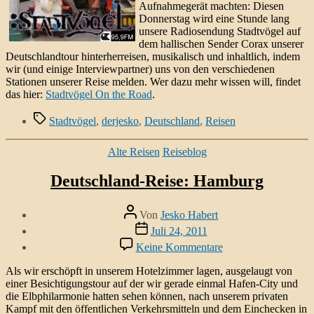
Aufnahmegerät machten: Diesen
Donnerstag wird eine Stunde lang
unsere Radiosendung Stadtvögel auf
dem hallischen Sender Corax unserer
Deutschlandtour hinterherreisen, musikalisch und inhaltlich, indem
wir (und einige Interviewpartner) uns von den verschiedenen
Stationen unserer Reise melden. Wer dazu mehr wissen will, findet
das hier:
Stadtvögel On the Road
.
Schlagwörter
Stadtvögel
,
derjesko
,
Deutschland
,
Reisen
Kategorien
Alte Reisen
Reiseblog
Deutschland-Reise: Hamburg
Beitragsautor
Von
Jesko Habert
Veröffentlichungsdatum
Juli 24, 2011
zu
Keine Kommentare
Deutschland-
Reise:
Als wir erschöpft in unserem Hotelzimmer lagen, ausgelaugt von
Hamburg
einer Besichtigungstour auf der wir gerade einmal Hafen-City und
die Elbphilarmonie hatten sehen können, nach unserem privaten
Kampf mit den öffentlichen Verkehrsmitteln und dem Einchecken in