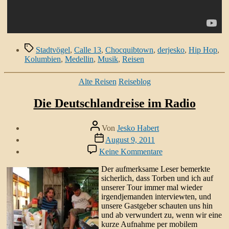
Schlagwörter
Stadtvögel
,
Calle 13
,
Chocquibtown
,
derjesko
,
Hip Hop
,
Kolumbien
,
Medellin
,
Musik
,
Reisen
Kategorien
Alte Reisen
Reiseblog
Die Deutschlandreise im Radio
Beitragsautor
Von
Jesko Habert
Veröffentlichungsdatum
August 9, 2011
zu
Keine Kommentare
Die
Deutschlandreise
Der aufmerksame Leser bemerkte
im
sicherlich, dass Torben und ich auf
Radio
unserer Tour immer mal wieder
irgendjemanden interviewten, und
unsere Gastgeber schauten uns hin
und ab verwundert zu, wenn wir eine
kurze Aufnahme per mobilem