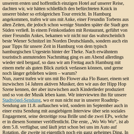
unserem ersten und hoffentlich einzigen Hotel auf unserer Reise,
dachten wir, wir hätten schließlich den befürchteten Knick in
unserer bisher so erfolgreichen Tour erreicht. In Hamburg
angekommen, trafen wir uns mit Anke, einer Freundin Torbens aus
alten Zeiten, die jedoch schon wenige Stunden später die Stadt gen
Süden verließ. In einem Feinkostladen mit Restaurant, geführt von
einer Freundin Ankes, bekamen wir nicht nur das wahrscheinlich
beste Wiener Schnitzel im Norden Deutschlands, sondern auch ein
paar Tipps für unsere Zeit in Hamburg von dem typisch
hamburgischen Urgestein hinter der Theke. Nach erwähntem
touristisch anmutenden Nachmittag ging es am Abend allerdings
wieder steil bergauf, so dass wir am Freitag auch Hamburg mit
einem mehr als guten Blick zurück verlassen können, und gerne
noch länger geblieben wären – warum?
Nun, zuerst trafen wir uns mit Bo Flower aka Flo Bauer, einem seit
inzwischen 14 Jahren aktiven Musiker, den wir aus der Hipp Hop
Szene kennen, der aber inzwischen auch Kinderlieder produziert
und so von der Musik leben kann. Wir interviewten ihn für unsere
Stadtvögel-Sendung
, wo er nun nicht nur in unserer Roadtrip-
Sendung am 11.8. auftauchen wird, sondern im September auch in
einer extra Sendung mit ausgiebigem Interview über sein soziales
Engagement, seine derzeitige rosa Brille und die zwei EPs, welche
er in diesem Sommer veröffentlicht. Die erste, „Wo Wo Wo“, ist ab
dem 5.8. verfügbar, und läuft jetzt schon bei uns im Auto auf
Rotation, die zweite ist eigentlich noch ein ganz geheimes Ding. In