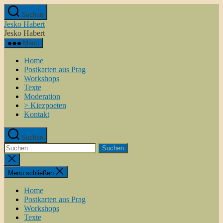
Zum
Suchen
Inhalt
Jesko Habert
springen
Jesko Habert
Menü
Home
Postkarten aus Prag
Workshops
Texte
Moderation
> Kiezpoeten
Kontakt
Suchen
Suchen
nach:
Suche
schließen
Menü schließen
Home
Postkarten aus Prag
Workshops
Texte