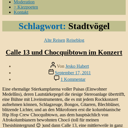
Moderation
> Kiezpoeten
Kontakt
Schlagwort:
Stadtvögel
Kategorien
Alte Reisen
Reiseblog
Calle 13 und Chocquibtown im Konzert
Beitragsautor
Von
Jesko Habert
Veröffentlichungsdatum
September 17, 2011
zu
1 Kommentar
Calle
13
Eine ehemalige Stierkampfarena voller Paisas (Einwohner
und
Medellíns), deren Lautstärkepegel die riesige Stereoanlage übertrifft,
Chocquibtown
eine Bühne mit Liveinstrumenten, die es mit jedem Rockkonzert
im
aufnehmen können, Schlagzeuge, Bongos, Gitarren, Blechbläser,
Konzert
blitzende Lichter, und an den Mikrofonen erst die kolumbianische
Hip Hop Crew Chocquibtown, aus dem hauptsächlich von
Afrokolumbianern bewohnten Chocó (toll für meinen
Thesishintergrund 😉 )und dann Calle 13, eine mittlerweile in ganz