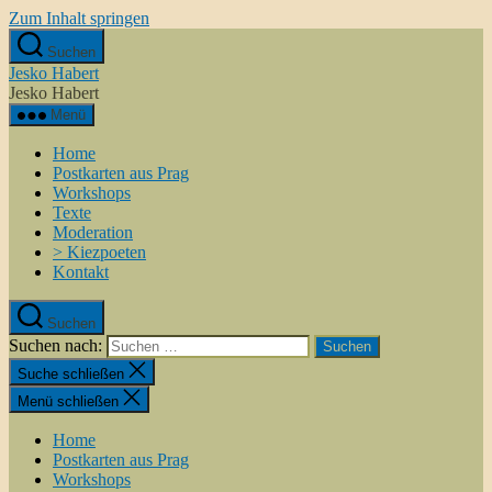
Zum Inhalt springen
Suchen
Jesko Habert
Jesko Habert
Menü
Home
Postkarten aus Prag
Workshops
Texte
Moderation
> Kiezpoeten
Kontakt
Suchen
Suchen nach:
Suche schließen
Menü schließen
Home
Postkarten aus Prag
Workshops