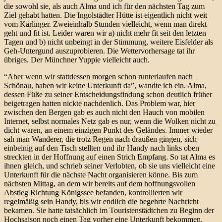
die sowohl sie, als auch Alma und ich für den nächsten Tag zum
Ziel gehabt hatten. Die Ingolstädter Hütte ist eigentlich nicht weit
vom Kärlinger. Zweieinhalb Stunden vielleicht, wenn man direkt
geht und fit ist. Leider waren wir a) nicht mehr fit seit den letzten
Tagen und b) nicht unbeingt in der Stimmung, weitere Eisfelder als
Geh-Untergund auszuprobieren. Die Wettervorhersage tat ihr
übriges. Der Münchner Yuppie vielleicht auch.
“Aber wenn wir stattdessen morgen schon runterlaufen nach
Schönau, haben wir keine Unterkunft da”, wandte ich ein. Alma,
dessen Füße zu seiner Entscheidungsfindung schon deutlich früher
beigetragen hatten nickte nachdenlich. Das Problem war, hier
zwischen den Bergen gab es auch nicht den Hauch von mobilen
Internet, selbst normales Netz gab es nur, wenn die Wolken nicht zu
dicht waren, an einem einzigen Punkt des Geländes. Immer wieder
sah man Wanderer, die trotz Regen nach draußen gingen, sich
einbeinig auf den Tisch stellten und ihr Handy nach links oben
streckten in der Hoffnung auf einen Strich Empfang. So tat Alma es
ihnen gleich, und schrieb seiner Verlobten, ob sie uns vielleicht eine
Unterkunft für die nächste Nacht organisieren könne. Bis zum
nächsten Mittag, an dem wir bereits auf dem hoffnungsvollen
Abstieg Richtung Königssee befanden, kontrollierten wir
regelmäßig sein Handy, bis wir endlich die begehrte Nachricht
bekamen. Sie hatte tatsächlich im Touristenstädtchen zu Beginn der
Hochsaison noch einen Tag vorher eine Unterkunft bekommen.