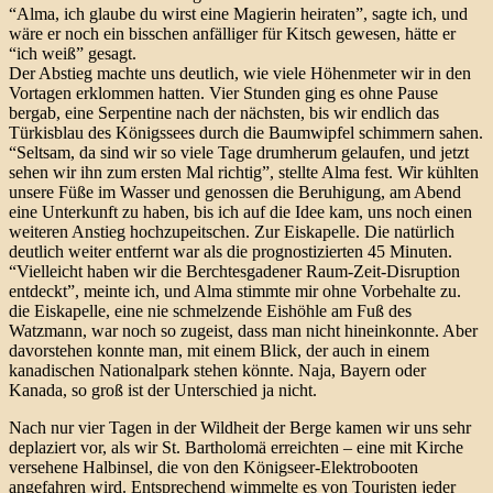
“Alma, ich glaube du wirst eine Magierin heiraten”, sagte ich, und
wäre er noch ein bisschen anfälliger für Kitsch gewesen, hätte er
“ich weiß” gesagt.
Der Abstieg machte uns deutlich, wie viele Höhenmeter wir in den
Vortagen erklommen hatten. Vier Stunden ging es ohne Pause
bergab, eine Serpentine nach der nächsten, bis wir endlich das
Türkisblau des Königssees durch die Baumwipfel schimmern sahen.
“Seltsam, da sind wir so viele Tage drumherum gelaufen, und jetzt
sehen wir ihn zum ersten Mal richtig”, stellte Alma fest. Wir kühlten
unsere Füße im Wasser und genossen die Beruhigung, am Abend
eine Unterkunft zu haben, bis ich auf die Idee kam, uns noch einen
weiteren Anstieg hochzupeitschen. Zur Eiskapelle. Die natürlich
deutlich weiter entfernt war als die prognostizierten 45 Minuten.
“Vielleicht haben wir die Berchtesgadener Raum-Zeit-Disruption
entdeckt”, meinte ich, und Alma stimmte mir ohne Vorbehalte zu.
die Eiskapelle, eine nie schmelzende Eishöhle am Fuß des
Watzmann, war noch so zugeist, dass man nicht hineinkonnte. Aber
davorstehen konnte man, mit einem Blick, der auch in einem
kanadischen Nationalpark stehen könnte. Naja, Bayern oder
Kanada, so groß ist der Unterschied ja nicht.
Nach nur vier Tagen in der Wildheit der Berge kamen wir uns sehr
deplaziert vor, als wir St. Bartholomä erreichten – eine mit Kirche
versehene Halbinsel, die von den Königseer-Elektrobooten
angefahren wird. Entsprechend wimmelte es von Touristen jeder