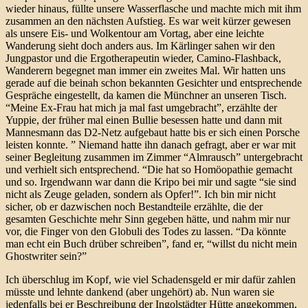
wieder hinaus, füllte unsere Wasserflasche und machte mich mit ihm
zusammen an den nächsten Aufstieg. Es war weit kürzer gewesen
als unsere Eis- und Wolkentour am Vortag, aber eine leichte
Wanderung sieht doch anders aus. Im Kärlinger sahen wir den
Jungpastor und die Ergotherapeutin wieder, Camino-Flashback,
Wanderern begegnet man immer ein zweites Mal. Wir hatten uns
gerade auf die beinah schon bekannten Gesichter und entsprechende
Gespräche eingestellt, da kamen die Münchner an unseren Tisch.
“Meine Ex-Frau hat mich ja mal fast umgebracht”, erzählte der
Yuppie, der früher mal einen Bullie besessen hatte und dann mit
Mannesmann das D2-Netz aufgebaut hatte bis er sich einen Porsche
leisten konnte. ” Niemand hatte ihn danach gefragt, aber er war mit
seiner Begleitung zusammen im Zimmer “Almrausch” untergebracht
und verhielt sich entsprechend. “Die hat so Homöopathie gemacht
und so. Irgendwann war dann die Kripo bei mir und sagte “sie sind
nicht als Zeuge geladen, sondern als Opfer!”. Ich bin mir nicht
sicher, ob er dazwischen noch Bestandteile erzählte, die der
gesamten Geschichte mehr Sinn gegeben hätte, und nahm mir nur
vor, die Finger von den Globuli des Todes zu lassen. “Da könnte
man echt ein Buch drüber schreiben”, fand er, “willst du nicht mein
Ghostwriter sein?”
Ich überschlug im Kopf, wie viel Schadensgeld er mir dafür zahlen
müsste und lehnte dankend (aber ungehört) ab. Nun waren sie
jedenfalls bei er Beschreibung der Ingolstädter Hütte angekommen,