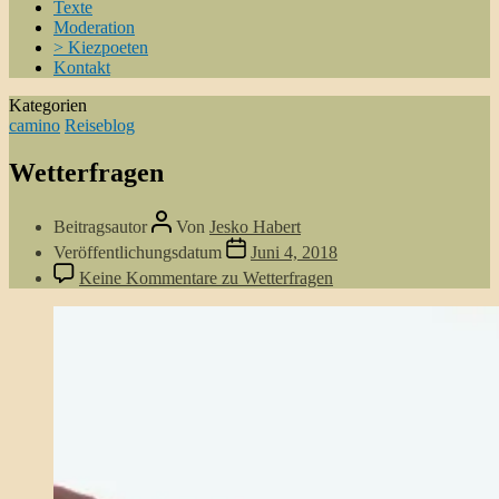
Texte
Moderation
> Kiezpoeten
Kontakt
Kategorien
camino
Reiseblog
Wetterfragen
Beitragsautor
Von
Jesko Habert
Veröffentlichungsdatum
Juni 4, 2018
Keine Kommentare
zu Wetterfragen