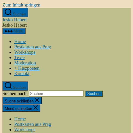
Zum Inhalt springen
Suchen
Jesko Habert
Jesko Habert
Menü
Home
Postkarten aus Prag
Workshops
Texte
Moderation
> Kiezpoeten
Kontakt
Suchen
Suchen nach:
Suche schließen
Menü schließen
Home
Postkarten aus Prag
Workshops