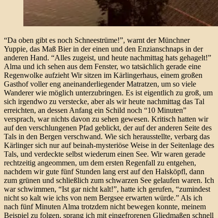
“Da oben gibt es noch Schneestrüme!”, warnt der Münchner
Yuppie, das Maß Bier in der einen und den Enzianschnaps in der
anderen Hand. “Alles zugeist, und heute nachmittag hats gehagelt!”
Alma und ich sehen aus dem Fenster, wo tatsächlich gerade eine
Regenwolke aufzieht Wir sitzen im Kärlingerhaus, einem großen
Gasthof voller eng aneinanderliegender Matratzen, um so viele
Wanderer wie möglich unterzubringen. Es ist eigentlich zu groß, um
sich irgendwo zu verstecke, aber als wir heute nachmittag das Tal
erreichten, an dessen Anfang ein Schild noch “10 Minuten”
versprach, war nichts davon zu sehen gewesen. Kritisch hatten wir
auf den verschlungenen Pfad geblickt, der auf der anderen Seite des
Tals in den Bergen verschwand. Wie sich herausstellte, verbarg das
Kärlinger sich nur auf beinah-mysteriöse Weise in der Seitenlage des
Tals, und verdeckte selbst wiederum einen See. Wir waren gerade
rechtzeitig angeommen, um dem ersten Regenfall zu entgehen,
nachdem wir gute fünf Stunden lang erst auf den Halsköpfl, dann
zum grünen und schließlich zum schwarzen See gelaufen waren. Ich
war schwimmen, “Ist gar nicht kalt!”, hatte ich gerufen, “zumindest
nicht so kalt wie ichs von nem Bergsee erwarten würde.” Als ich
nach fünf Minuten Alma trotzdem nicht bewegen konnte, meinem
Beispiel zu folgen, sprang ich mit eingefrorenen Gliedmaßen schnell