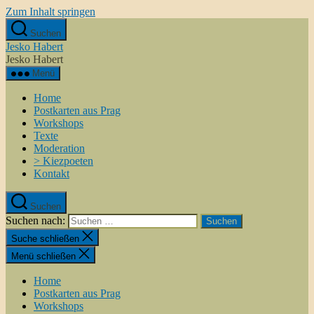
Zum Inhalt springen
Suchen
Jesko Habert
Jesko Habert
Menü
Home
Postkarten aus Prag
Workshops
Texte
Moderation
> Kiezpoeten
Kontakt
Suchen
Suchen nach:
Suche schließen
Menü schließen
Home
Postkarten aus Prag
Workshops