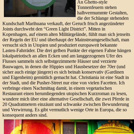
An Ghetto-style
Tonnenfeuern stehen
halbvermummte Gestalten,
die der Schlange stehenden
Kundschaft Marihuana verkauft, der Geruch frisch angezündeter
Joints durchweht den “Green Light District”. Mitten in
Kopenhagen, auf einem alten Militärgelände, fühlt man sich jenseits
der Regeln der EU und überhaupt der Mainstreamgesellschaft, man
versucht sich in Utopien und produziert europaweit bekannte
Lasten-Fahrräder. Die drei gelben Punkte der eigenen Fahne hängen
lokalpatriotisch an allen Ecken und am langgezogenen Ufer des
Flusses sammeln sich selbstgezimmerte Häuser und verzierte
Bauwagen, in denen die Hippies und Hausbesetzer der 70er (und
sicher auch einige jüngere) es sich beinah konservativ (Gardinen
und Eigenheim) gemütlich gemacht hat. Christiania ist eine Stadt in
der Stadt, und die Pusher-Street nur eine von vielen Facetten. Ich
verbringe einen Nachmittag damit, in einem vegetarischen
Restaurant einen herumliegenden utopischen Kurzroman zu lesen,
wundere mich über eine alternative Gesellschaft, die zwei Pferde in
20 Quadratmetern einzäunt und schwanke zwischen Bewunderung
und Verwirrung. Es gibt vermutlich wenige Orte in Europa, die so
konsequent anders sind.