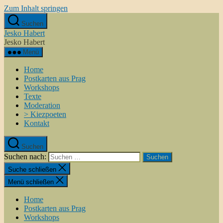
Zum Inhalt springen
Suchen
Jesko Habert
Jesko Habert
Menü
Home
Postkarten aus Prag
Workshops
Texte
Moderation
> Kiezpoeten
Kontakt
Suchen
Suchen nach:
Suche schließen
Menü schließen
Home
Postkarten aus Prag
Workshops