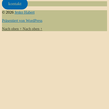
kontakt
© 2026
Jesko Habert
Präsentiert von WordPress
Nach oben
↑
Nach oben
↑