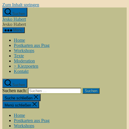
Zum Inhalt springen
Suchen
Jesko Habert
Jesko Habert
Menü
Home
Postkarten aus Prag
Workshops
Texte
Moderation
> Kiezpoeten
Kontakt
Suchen
Suchen nach:
Suche schließen
Menü schließen
Home
Postkarten aus Prag
Workshops