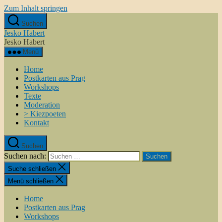
Zum Inhalt springen
Suchen
Jesko Habert
Jesko Habert
Menü
Home
Postkarten aus Prag
Workshops
Texte
Moderation
> Kiezpoeten
Kontakt
Suchen
Suchen nach:
Suche schließen
Menü schließen
Home
Postkarten aus Prag
Workshops