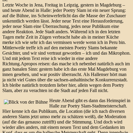
Letzte Woche in Jena, Freitag in Leipzig, gestern in Magdeburg –
und heute Abend in Halle: jeder Poetry Slam ist ein neuer Sprung:
auf die Bühne, ins Scheinwerferlicht das die Masse der Zuschauer
unkenntlich werden lässt. Jeder neue Text eine Herausforderung,
jeder neue Slam eine Überraschung, jedes neue Publikum eine
andere Reaktion. Jede Stadt anders. Während ich in den letzten
Tagen mehr Zeit in Zügen verbracht habe als in meiner Küche
merke ich wie sehr ich das vermissen werde wenn ich in Peru bin.
Mittlerweile treffe ich auf den meisten Poetry Slams bekannte
Gesichter, und wir sind vertraut geworden – ich und das Mikrophon.
Und mit jedem Text reise ich wieder in eine andere
Richtung.Apropos reisen: das mache ich nebenbei natürlich auch im
ganz banalen Sinn: gestern habe ich das erste Mal Magdeburg von
innen gesehen, und war positiv überrascht. Als Hallenser hört man
ja nicht viel Gutes über die sachsen-anhaltinische Konkurrenzstadt.
Ich bleibe natürlich trotzdem lieber hier, allein wegen dem Poetry
Slam, aber zu verachten ist die Stadt auf jeden Fall nicht.
Heute Abend gibt es dann das Heimspiel in
Halle zur Poetry Slam-Stadtmeisterschaft.
Hier kenne ich das Publikum, die Location (die ich nach diversen
anderen Slams jetzt umso mehr zu schätzen weiß), die Moderation
(auf die das genauso zutrifft) und die Stimmung. Und doch wird
wieder alles anders, mit einem neuen Text und dem Gedanken im
Kopf, dass es um die hallesche Meisterschaft geht. Denn irgendwie