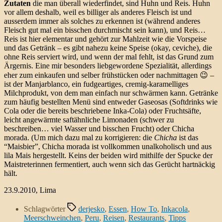
Zutaten
die man überall wiederfindet, sind Huhn und Reis. Huhn
vor allem deshalb, weil es billiger als anderes Fleisch ist und
ausserdem immer als solches zu erkennen ist (während anderes
Fleisch gut mal ein bisschen durchmischt sein kann), und Reis…
Reis ist hier elementar und gehört zur Mahlzeit wie die Vorspeise
und das Getränk – es gibt nahezu keine Speise (okay, ceviche), die
ohne Reis serviert wird, und wenn der mal fehlt, ist das Grund zum
Ärgernis. Eine mir besonders liebgewordene Spezialität, allerdings
eher zum einkaufen und selber frühstücken oder nachmittagen 😉 –
ist der Manjarblanco, ein fudgeartiges, cremig-karamelliges
Milchprodukt, von dem man einfach nur schwärmen kann. Getränke
zum häufig bestellten Menü sind entweder Gaseosas (Softdrinks wie
Cola oder die bereits beschriebene Inka-Cola) oder Fruchtsäfte,
leicht angewärmte saftähnliche Limonaden (schwer zu
beschreiben… viel Wasser und bisschen Frucht) oder Chicha
morada. (Um mich dazu mal zu korrigieren: die
Chicha
ist das
“Maisbier”, Chicha morada ist vollkommen unalkoholisch und aus
lila Mais hergestellt. Keins der beiden wird mithilfe der Spucke der
Maistreterinnen fermentiert, auch wenn sich das Gerücht hartnäckig
hält.
23.9.2010, Lima
Schlagwörter
derjesko
,
Essen
,
How To
,
Inkacola
,
Meerschweinchen
,
Peru
,
Reisen
,
Restaurants
,
Tipps