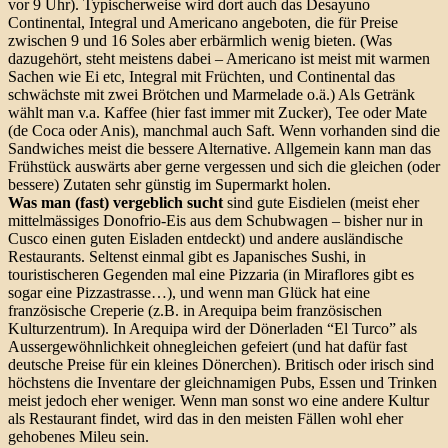
vor 9 Uhr). Typischerweise wird dort auch das Desayuno
Continental, Integral und Americano angeboten, die für Preise
zwischen 9 und 16 Soles aber erbärmlich wenig bieten. (Was
dazugehört, steht meistens dabei – Americano ist meist mit warmen
Sachen wie Ei etc, Integral mit Früchten, und Continental das
schwächste mit zwei Brötchen und Marmelade o.ä.) Als Getränk
wählt man v.a. Kaffee (hier fast immer mit Zucker), Tee oder Mate
(de Coca oder Anis), manchmal auch Saft. Wenn vorhanden sind die
Sandwiches meist die bessere Alternative. Allgemein kann man das
Frühstück auswärts aber gerne vergessen und sich die gleichen (oder
bessere) Zutaten sehr günstig im Supermarkt holen.
Was man (fast) vergeblich sucht
sind gute Eisdielen (meist eher
mittelmässiges Donofrio-Eis aus dem Schubwagen – bisher nur in
Cusco einen guten Eisladen entdeckt) und andere ausländische
Restaurants. Seltenst einmal gibt es Japanisches Sushi, in
touristischeren Gegenden mal eine Pizzaria (in Miraflores gibt es
sogar eine Pizzastrasse…), und wenn man Glück hat eine
französische Creperie (z.B. in Arequipa beim französischen
Kulturzentrum). In Arequipa wird der Dönerladen “El Turco” als
Aussergewöhnlichkeit ohnegleichen gefeiert (und hat dafür fast
deutsche Preise für ein kleines Dönerchen). Britisch oder irisch sind
höchstens die Inventare der gleichnamigen Pubs, Essen und Trinken
meist jedoch eher weniger. Wenn man sonst wo eine andere Kultur
als Restaurant findet, wird das in den meisten Fällen wohl eher
gehobenes Mileu sein.