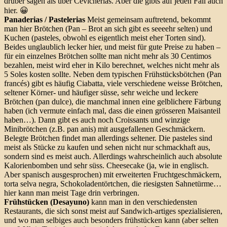
drüber sagen als über Cevicherias. Aber die gibts auf jeden Fall auch
hier. 😀
Panaderias / Pastelerias
Meist gemeinsam auftretend, bekommt
man hier Brötchen (Pan – Brot an sich gibt es seeeehr selten) und
Kuchen (pasteles, obwohl es eigentlich meist eher Torten sind).
Beides unglaublich lecker hier, und meist für gute Preise zu haben –
für ein einzelnes Brötchen sollte man nicht mehr als 30 Centimos
bezahlen, meist wird eher in Kilo berechnet, welches nicht mehr als
5 Soles kosten sollte. Neben dem typischen Frühstücksbötchen (Pan
francés) gibt es häufig Ciabatta, viele verschiedene weisse Brötchen,
seltener Körner- und häufiger süsse, sehr weiche und leckere
Brötchen (pan dulce), die manchmal innen eine gelblichere Färbung
haben (ich vermute einfach mal, dass die einen grösseren Maisanteil
haben…). Dann gibt es auch noch Croissants und winzige
Minibrötchen (z.B. pan anis) mit ausgefallenen Geschmäckern.
Belegte Brötchen findet man allerdings seltener. Die pasteles sind
meist als Stücke zu kaufen und sehen nicht nur schmackhaft aus,
sondern sind es meist auch. Allerdings wahrscheinlich auch absolute
Kalorienbomben und sehr süss. Cheesecake (ja, wie in englisch.
Aber spanisch ausgesprochen) mit erweiterten Fruchtgeschmäckern,
torta selva negra, Schokoladentörtchen, die riesigsten Sahnetürme…
hier kann man meist Tage drin verbringen.
Frühstücken (Desayuno)
kann man in den verschiedensten
Restaurants, die sich sonst meist auf Sandwich-artiges spezialisieren,
und wo man selbiges auch besonders frühstücken kann (aber selten