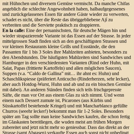
mit Hühnchen und diversem Gemüse vermischt. Da manche Chifas
angeblich die schlechte Angewohnheit haben, halbaufgegessenes
und zurückgelassenes Essen für andere Gäste wieder zu verwerten,
schadet es nicht, über die Reste das übriggebliebene Ají zu
verbreiten und die Serviette praktisch zu drappieren.
En la calle:
Eine der peruanischsten, für deutsche Mägen hin und
wieder strapazierende Variante ist das Essen auf der Strasse. In jeder
mittelgrossen Stadt finden sich an den geschäftigsten Strassen und
vor kleinen Restaurants kleine Grills und Essstände, die den
Passanten für 1 bis 3 Soles ihre Mahlzeiten anbieten, besonders zu
den Abendstunden. Die häufigsten Mahlzeiten sind Sandwiches und
Hamburger in den verschiedensten Varianten (Rind oder Huhn, mit
Salat, Papas (frittierte Kartoffeln) und allen möglichen Saucen),
Suppen (v.a. “Caldo de Gallina” mit… ihr ahnt es: Huhn) und
Schaschlikspiesse (präferiert Anticucho (Rinderherzen, sehr lecker),
aber auch Hotdog-Wurst, Huhn und ab und zu ein bisschen Gemüse
mit dabei). An anderen Ständen finden sich teils frischgepresste
Säfte, die man vor Ort aus einem Glas zu sich nimmt. Und wenn
einem nach Dessert zumute ist, Picarones (aus Kürbis und
Süsskartoffel bestehende Kringel) und mit Mancharblanco gefüllte
Churros (seeehr lecker!) bekommt man für 1-2 Soles. Besonders
später am Tag sollte man keine Sandwiches kaufen, die schon fertig
im Glaskasten bereitliegen, die wuden meist am frühen Morgen
zubereitet und jetzt nicht mehr so geniessbar. Dass das direkt an der
Strasse (samt Abgasen) verkaufte Essen auch sonst nicht unbedingt