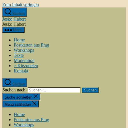
Zum Inhalt springen
Suchen
Jesko Habert
Jesko Habert
Menü
Home
Postkarten aus Prag
Workshops
Texte
Moderation
> Kiezpoeten
Kontakt
Suchen
Suchen nach:
Suche schließen
Menü schließen
Home
Postkarten aus Prag
Workshops