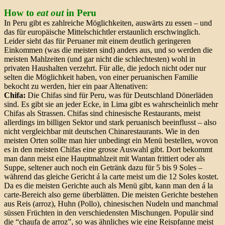
How to
eat out
in Peru
In Peru gibt es zahlreiche Möglichkeiten, auswärts zu essen – und
das für europäische Mittelschichtler erstaunlich erschwinglich.
Leider sieht das für Peruaner mit einem deutlich geringeren
Einkommen (was die meisten sind) anders aus, und so werden die
meisten Mahlzeiten (und gar nicht die schlechtesten) wohl in
privaten Haushalten verzehrt. Für alle, die jedoch nicht oder nur
selten die Möglichkeit haben, von einer peruanischen Familie
bekocht zu werden, hier ein paar Altenativen:
Chifa:
Die Chifas sind für Peru, was für Deutschland Dönerläden
sind. Es gibt sie an jeder Ecke, in Lima gibt es wahrscheinlich mehr
Chifas als Strassen. Chifas sind chinesische Restaurants, meist
allerdings im billigen Sektor und stark peruanisch beeinflusst – also
nicht vergleichbar mit deutschen Chinarestaurants. Wie in den
meisten Orten sollte man hier unbedingt ein Menü bestellen, wovon
es in den meisten Chifas eine grosse Auswahl gibt. Dort bekommt
man dann meist eine Hauptmahlzeit mit Wantan frittiert oder als
Suppe, seltener auch noch ein Getränk dazu für 5 bis 9 Soles –
während das gleiche Gericht á la carte meist um die 12 Soles kostet.
Da es die meisten Gerichte auch als Menü gibt, kann man den á la
carte-Bereich also gerne überblätten. Die meisten Gerichte bestehen
aus Reis (arroz), Huhn (Pollo), chinesischen Nudeln und manchmal
süssen Früchten in den verschiedensten Mischungen. Populär sind
die “chaufa de arroz”, so was ähnliches wie eine Reispfanne meist