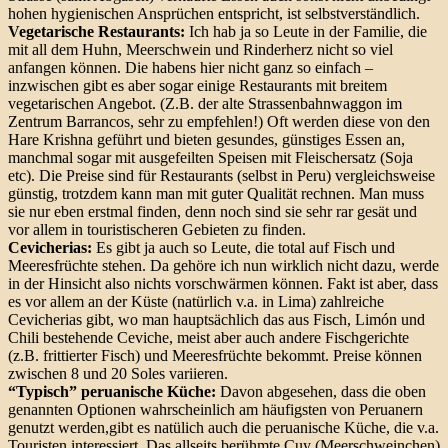
hohen hygienischen Ansprüchen entspricht, ist selbstverständlich.
Vegetarische Restaurants:
Ich hab ja so Leute in der Familie, die
mit all dem Huhn, Meerschwein und Rinderherz nicht so viel
anfangen können. Die habens hier nicht ganz so einfach –
inzwischen gibt es aber sogar einige Restaurants mit breitem
vegetarischen Angebot. (Z.B. der alte Strassenbahnwaggon im
Zentrum Barrancos, sehr zu empfehlen!) Oft werden diese von den
Hare Krishna geführt und bieten gesundes, günstiges Essen an,
manchmal sogar mit ausgefeilten Speisen mit Fleischersatz (Soja
etc). Die Preise sind für Restaurants (selbst in Peru) vergleichsweise
günstig, trotzdem kann man mit guter Qualität rechnen. Man muss
sie nur eben erstmal finden, denn noch sind sie sehr rar gesät und
vor allem in touristischeren Gebieten zu finden.
Cevicherias:
Es gibt ja auch so Leute, die total auf Fisch und
Meeresfrüchte stehen. Da gehöre ich nun wirklich nicht dazu, werde
in der Hinsicht also nichts vorschwärmen können. Fakt ist aber, dass
es vor allem an der Küste (natürlich v.a. in Lima) zahlreiche
Cevicherias gibt, wo man hauptsächlich das aus Fisch, Limón und
Chili bestehende Ceviche, meist aber auch andere Fischgerichte
(z.B. frittierter Fisch) und Meeresfrüchte bekommt. Preise können
zwischen 8 und 20 Soles variieren.
“Typisch” peruanische Küche:
Davon abgesehen, dass die oben
genannten Optionen wahrscheinlich am häufigsten von Peruanern
genutzt werden,gibt es natülich auch die peruanische Küche, die v.a.
Touristen interessiert. Das allseits berühmte Cuy (Meerschweinchen)