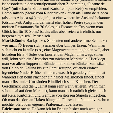
ist besonders in der zentralperuanischen Zubereitung “Picante de
Cuy” (mit scharfer Sauce und Kartoffeln plus Reis) zu empfehlen.
Lomo saltado (Steak vom Rinderücken), auch als Lomo de Alpaca
(also aus Alpaca 😉 ) möglich, ist eine weitere im Ausland bekannte
Köstlichkeit. Aufgrund der meist eher hohen Preise (Cuy in den
meisten Restaurants für 30 Soles, als Picante de Cuy wenn man
Glück hat für 10 Soles) ist das alles aber, seien wir ehrlich, nur
begrenzt “typisch” Peruanisch.
Marktstände:
Backpacker, Studenten und andere arme Schlucker
wie mich 😉 freuen sich ja immer über billiges Essen. Wenn man
sich nicht en la calle (s.o.) eine Magenverstimmung holen will, aber
trotzdem für 3-4 Soles den knurrenden Magen unterwegs stillen
will, lohnt sich ein Abstecher zur nächsten Markthalle. Hier kiegt
man vor allem Suppen an Ständen mit kleinen Bänken zum sitzen,
von Caldo de Gallina bis zur Gemüsesuppe, oft auch einfach
irgendeine Nudel-Brühe mit allem, was sich gerade gefunden hat –
während sich beim Nachbar ein halber Maiskolben findet, findet
man selbst unter Umständen Rindfleisch samt Knochen. Der
Geschmack und die Qualität kann sehr weit variieren. Wenn man
schon mal auf dem Markt ist, kann man sich natürlich gleich auch
mit Reis, Kartoffeln und Gemüse von grossen Stapeln eindecken.
Ob man das dort an Haken hängende Fleisch kaufen und verzehren
möchte, bleibt den eigenen Präferenzen überlassen.
Edelrestaurants:
Da kann ich im Prinzip bisher noch weniger