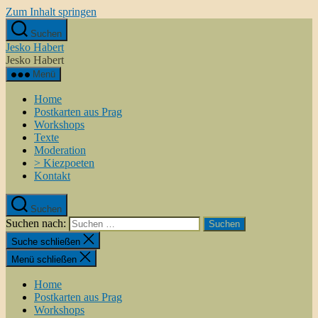
Zum Inhalt springen
Suchen
Jesko Habert
Jesko Habert
Menü
Home
Postkarten aus Prag
Workshops
Texte
Moderation
> Kiezpoeten
Kontakt
Suchen
Suchen nach:
Suche schließen
Menü schließen
Home
Postkarten aus Prag
Workshops