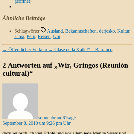
geöffnet)
Ähnliche Beiträge
Schlagwörter
Ausland
,
Bekanntschaften
,
derjesko
,
Kultur
,
Lima
,
Peru
,
Reisen
,
Uni
←
Öffentlicher Verkehr
→
Clase en la Kalle!* – Barranco
2 Antworten auf „Wir, Gringos (Reunión
cultural)“
sonnenbrand61
sagt:
September 8, 2010 um 9:26 pm Uhr
dazu wünsch ich viel Erfolg und vor allem jede Menge Spass und