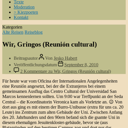
Texte
Moderation
> Kiezpoeten
Kontakt
Kategorien
Alte Reisen
Reiseblog
Wir, Gringos (Reunión cultural)
Beitragsautor
Von
Jesko Habert
Veröffentlichungsdatum
September 8, 2010
2 Kommentare
zu Wir, Gringos (Reunión cultural)
Für heute war vom Oficina der Internationalen Angelegenheiten
eine Reunión angesetzt, bei der die Extranjeros bei einem
gemeinsamen Ausflug das Centro Cultural der Universidad San
Marcos kennenlernen sollten. Um 9:00 war Treffpunkt an der Seda
Central – die Koordinatorin Veronica kam als Vorletzte an. 😉 Von
dort aus ging es mit einem der Burro-Unibusse (extra für uns ca. 20
Leute) ins Zentrum zum alten Gebäude der Uni. Zwischen Anfang
des 20. Jahrhunders und den 90ern befand sich die gsamte Uni in
diesem ehemaligen Jesuitenkloster-gebäude, bevor sie (aus
Platzgründen auf den heutigen Campus zog und dort nur das