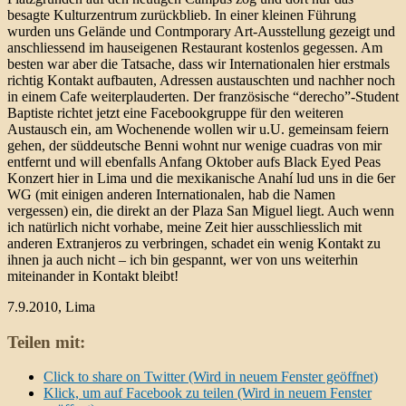
besagte Kulturzentrum zurückblieb. In einer kleinen Führung
wurden uns Gelände und Contmporary Art-Ausstellung gezeigt und
anschliessend im hauseigenen Restaurant kostenlos gegessen. Am
besten war aber die Tatsache, dass wir Internationalen hier erstmals
richtig Kontakt aufbauten, Adressen austauschten und nachher noch
in einem Cafe weiterplauderten. Der französische “derecho”-Student
Baptiste richtet jetzt eine Facebookgruppe für den weiteren
Austausch ein, am Wochenende wollen wir u.U. gemeinsam feiern
gehen, der süddeutsche Benni wohnt nur wenige cuadras von mir
entfernt und will ebenfalls Anfang Oktober aufs Black Eyed Peas
Konzert hier in Lima und die mexikanische Anahí lud uns in die 6er
WG (mit einigen anderen Internationalen, hab die Namen
vergessen) ein, die direkt an der Plaza San Miguel liegt. Auch wenn
ich natürlich nicht vorhabe, meine Zeit hier ausschliesslich mit
anderen Extranjeros zu verbringen, schadet ein wenig Kontakt zu
ihnen ja auch nicht – ich bin gespannt, wer von uns weiterhin
miteinander in Kontakt bleibt!
7.9.2010, Lima
Teilen mit:
Click to share on Twitter (Wird in neuem Fenster geöffnet)
Klick, um auf Facebook zu teilen (Wird in neuem Fenster