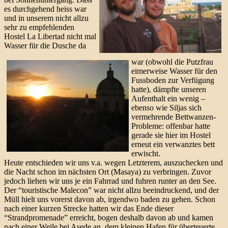
es durchgehend heiss war
und in unserem nicht allzu
sehr zu empfehlenden
Hostel La Libertad nicht mal
Wasser für die Dusche da
war (obwohl die Putzfrau
eimerweise Wasser für den
Fussboden zur Verfügung
hatte), dämpfte unseren
Aufenthalt ein wenig –
ebenso wie Siljas sich
vermehrende Bettwanzen-
Probleme: offenbar hatte
gerade sie hier im Hostel
erneut ein verwanztes bett
erwischt.
Heute entschieden wir uns v.a. wegen Letzterem, auszuchecken und
die Nacht schon im nächsten Ort (Masaya) zu verbringen. Zuvor
jedoch liehen wir uns je ein Fahrrad und fuhren runter an den See.
Der “touristische Malecon” war nicht allzu beeindruckend, und der
Müll hielt uns vorerst davon ab, irgendwo baden zu gehen. Schon
nach einer kurzen Strecke hatten wir das Ende dieser
“Strandpromenade” erreicht, bogen deshalb davon ab und kamen
nach einer Weile bei Asede an, dem kleinen Hafen für überteuerte