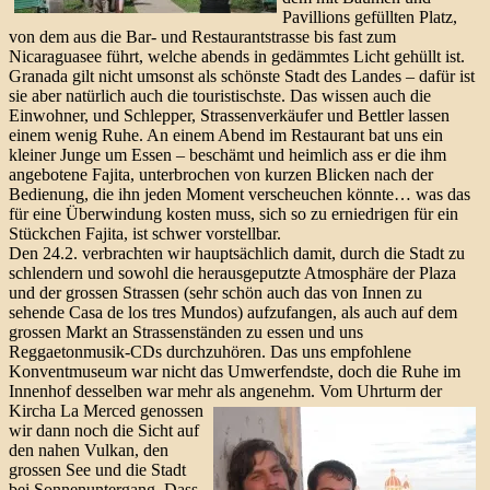
Pavillions gefüllten Platz,
von dem aus die Bar- und Restaurantstrasse bis fast zum
Nicaraguasee führt, welche abends in gedämmtes Licht gehüllt ist.
Granada gilt nicht umsonst als schönste Stadt des Landes – dafür ist
sie aber natürlich auch die touristischste. Das wissen auch die
Einwohner, und Schlepper, Strassenverkäufer und Bettler lassen
einem wenig Ruhe. An einem Abend im Restaurant bat uns ein
kleiner Junge um Essen – beschämt und heimlich ass er die ihm
angebotene Fajita, unterbrochen von kurzen Blicken nach der
Bedienung, die ihn jeden Moment verscheuchen könnte… was das
für eine Überwindung kosten muss, sich so zu erniedrigen für ein
Stückchen Fajita, ist schwer vorstellbar.
Den 24.2. verbrachten wir hauptsächlich damit, durch die Stadt zu
schlendern und sowohl die herausgeputzte Atmosphäre der Plaza
und der grossen Strassen (sehr schön auch das von Innen zu
sehende Casa de los tres Mundos) aufzufangen, als auch auf dem
grossen Markt an Strassenständen zu essen und uns
Reggaetonmusik-CDs durchzuhören. Das uns empfohlene
Konventmuseum war nicht das Umwerfendste, doch die Ruhe im
Innenhof desselben war mehr als angenehm.
Vom Uhrturm der
Kircha La Merced genossen
wir dann noch die Sicht auf
den nahen Vulkan, den
grossen See und die Stadt
bei Sonnenuntergang.
Dass