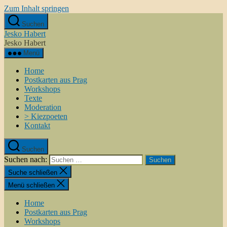
Zum Inhalt springen
Suchen
Jesko Habert
Jesko Habert
Menü
Home
Postkarten aus Prag
Workshops
Texte
Moderation
> Kiezpoeten
Kontakt
Suchen
Suchen nach:
Suche schließen
Menü schließen
Home
Postkarten aus Prag
Workshops