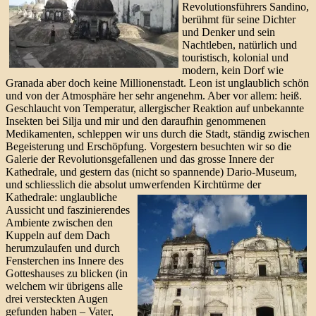
Revolutionsführers Sandino,
berühmt für seine Dichter
und Denker und sein
Nachtleben, natürlich und
touristisch, kolonial und
modern, kein Dorf wie
Granada aber doch keine Millionenstadt. Leon ist unglaublich schön
und von der Atmosphäre her sehr angenehm. Aber vor allem: heiß.
Geschlaucht von Temperatur, allergischer Reaktion auf unbekannte
Insekten bei Silja und mir und den daraufhin genommenen
Medikamenten, schleppen wir uns durch die Stadt, ständig zwischen
Begeisterung und Erschöpfung. Vorgestern besuchten wir so die
Galerie der Revolutionsgefallenen und das grosse Innere der
Kathedrale, und gestern das (nicht so spannende) Dario-Museum,
und schliesslich die absolut umwerfenden Kirchtürme der
Kathedrale:
unglaubliche
Aussicht und faszinierendes
Ambiente zwischen den
Kuppeln auf dem Dach
herumzulaufen und durch
Fensterchen ins Innere des
Gotteshauses zu blicken (in
welchem wir übrigens alle
drei versteckten Augen
gefunden haben – Vater,