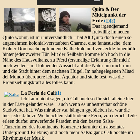
Quito & Der
Mittelpunkt der
Erde
(1)
(2)
Das irgendjemand
freiwillig im neuen
Quito wohnt, ist mir unverständlich – hat Alt-Quito doch einen so
angenehmen kolonial-verstaubten Charme, eine fantastische, dem
Kölner Dom nachempfundene Kathedrale und versteckte Innenhöfe
hinter jeder zweiter Tür. Mit der Seilbahn komme ich hoch in die
Nähe des Hausvulkans, zu Pferd (erstmalige Erfahrung für mich)
noch weiter – mit lohnender Aussicht auf die Natur um mich rum
und die Stadt hinter dem nächsten Hügel. Im nahegelegenen Mitad
del Mundo überquere ich den Äquator und stelle fest, was die
Erdanziehungskraft alles tolles kann:
La Feria de Cali
(1)
Ich kann nicht sagen, ob Cali auch so für sich alleine hier
in der Liste gelandet wäre – auch wenn es unbestreitbar schöne
Stadtviertel hat. Was mir aber v.a. hängen ggeblieben ist, war die
hier jedes Jahr zu Weihnachten stattfindende Feria, von der ich Teile
erleen durfte: umwerfende Paraden mit den besten Salsa-
TänzerInnen des Kontinents, Konzerte (darunter ein absolutes
Underground-Erlebnis) und noch mehr Salsa: ganz Cali pochte im
Rhythmus der Musik!