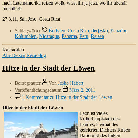
nach Lateinamerika reisen wollt, wisst ihr ja jetzt, wo ihr überall
hinsolltet!
27.3.11, San Jose, Costa Rica
Schlagwörter
Bolivien
,
Costa Rica
,
derjesko
,
Ecuador
,
Kolumbien
,
Nicaragua
,
Panama
,
Peru
,
Reisen
Kategorien
Alte Reisen
Reiseblog
Hitze in der Stadt der Löwen
Beitragsautor
Von
Jesko Habert
Veröffentlichungsdatum
März 2, 2011
1 Kommentar
zu Hitze in der Stadt der Löwen
Hitze in der Stadt der Löwen
Leon ist vieles:
Kulturhauptstadt des
Landes, Heimat des
gefeierten Dichters Ruben
Dario und des linken