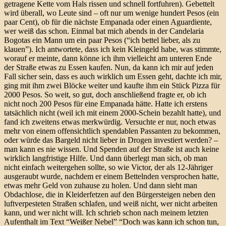
getragene Kette vom Hals rissen und schnell fortfuhren). Gebettelt
wird überall, wo Leute sind – oft nur um wenige hundert Pesos (ein
paar Cent), ob für die nächste Empanada oder einen Aguardiente,
wer weiß das schon. Einmal bat mich abends in der Candelaria
Bogotas ein Mann um ein paar Pesos (“ich bettel lieber, als zu
klauen”). Ich antwortete, dass ich kein Kleingeld habe, was stimmte,
worauf er meinte, dann könne ich ihm vielleicht am unteren Ende
der Straße etwas zu Essen kaufen. Nun, da kann ich mir auf jeden
Fall sicher sein, dass es auch wirklich um Essen geht, dachte ich mir,
ging mit ihm zwei Blöcke weiter und kaufte ihm ein Stück Pizza für
2000 Pesos. So weit, so gut, doch anschließend fragte er, ob ich
nicht noch 200 Pesos für eine Empanada hätte. Hatte ich erstens
tatsächlich nicht (weil ich mit einem 2000-Schein bezahlt hatte), und
fand ich zweitens etwas merkwürdig. Versuchte er nur, noch etwas
mehr von einem offensichtlich spendablen Passanten zu bekommen,
oder würde das Bargeld nicht lieber in Drogen investiert werden? –
man kann es nie wissen. Und Spenden auf der Straße ist auch keine
wirklich langfristige Hilfe. Und dann überlegt man sich, ob man
nicht einfach weitergehen sollte, so wie Victor, der als 12-Jähriger
ausgeraubt wurde, nachdem er einem Bettelnden versprochen hatte,
etwas mehr Geld von zuhause zu holen. Und dann sieht man
Obdachlose, die in Kleiderfetzen auf den Bürgersteigen neben den
luftverpesteten Straßen schlafen, und weiß nicht, wer nicht arbeiten
kann, und wer nicht will. Ich schrieb schon nach meinem letzten
Aufenthalt im Text “Weißer Nebel” “Doch was kann ich schon tun,