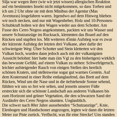
Silja war wegen ihrer (wie wir jetzt wissen) allergischen Reaktion
auf ein bestimmtes Insekt nicht mitgekommen, so dass Torben und
ich um 2 Uhr ohne sie mit dem Minibus der Agentur (Mas
Aventuras) losgefahren waren. Irgendwo auf dem Hinweg blieben
wir noch stecken, und nur mit Wagenheber, Holz und 10-Personen-
Schubkraft holten wir den Wagen wieder aus dem Schotter. Am
Fusse des Cerro Negros angekommen, packten wir uns Wasser und
unsere Schutzanzüge im Rucksack, klemmten das Board auf den
Rücken und stapften los. Mit weiteren 45min Aufstieg war es zwar
der kürzeste Aufstieg der letzten drei Vulkane, aber dafür der
schwierigste Weg: Über Schotter und Stein kletterten wir den
Vulkan hoch, wurden dann jedoch auch mit der vulkanigsten
Aussicht belohnt: hier hatte man (im Vgl zu den bisherigen) wirklich
das bewusste Gefühl, auf einem Vulkan zu stehen: Schwefelgeruch,
leichter aufsteigender Rauch von einigen Stellen des herrlich
schönen Kraters, und stellenweise sogar gut warmes Gestein. Auf
dem Kraterrand in einer Reihe entlanglaufend, das Brett auf dem
Rücken, Wind um die Nase und in die tiefstehende Sonne sehend,
fühlten wir uns so frei wie selten, und jenseits unserer Füße
erstreckte sich die schönste Landschaft aus anderen Vulkanen bis
zum Horizont und grüner Vegetation, die den schwarzen Sand der
Ausläufer des Cerro Negros säumten. Unglaublich.
Die schwer nach 80er Jahre aussehenden “Schutzanzüge”, Knie,
Elenbogen und Handschoner angezogen, legten wir dann die letzten
Meter zur Piste zurück. Verflucht, was für eine Strecke! Uns standen