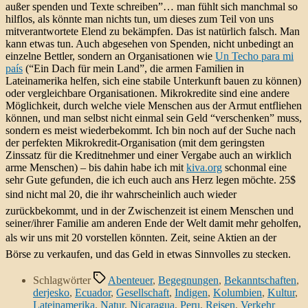
außer spenden und Texte schreiben”… man fühlt sich manchmal so
hilflos, als könnte man nichts tun, um dieses zum Teil von uns
mitverantwortete Elend zu bekämpfen. Das ist natürlich falsch. Man
kann etwas tun. Auch abgesehen von Spenden, nicht unbedingt an
einzelne Bettler, sondern an Organisationen wie
Un Techo para mi
país
(“Ein Dach für mein Land”, die armen Familien in
Lateinamerika helfen, sich eine stabile Unterkunft bauen zu können)
oder vergleichbare Organisationen. Mikrokredite sind eine andere
Möglichkeit, durch welche viele Menschen aus der Armut entfliehen
können, und man selbst nicht einmal sein Geld “verschenken” muss,
sondern es meist wiederbekommt. Ich bin noch auf der Suche nach
der perfekten Mikrokredit-Organisation (mit dem geringsten
Zinssatz für die Kreditnehmer und einer Vergabe auch an wirklich
arme Menschen) – bis dahin habe ich mit
kiva.org
schonmal eine
sehr Gute gefunden, die ich euch auch ans Herz legen möchte. 25$
sind nicht mal 20, die ihr wahrscheinlich auch wieder
zurückbekommt, und in der Zwischenzeit ist einem Menschen und
seiner/ihrer Familie am anderen Ende der Welt damit mehr geholfen,
als wir uns mit 20 vorstellen könnten. Zeit, seine Aktien an der
Börse zu verkaufen, und das Geld in etwas Sinnvolles zu stecken.
Schlagwörter
Abenteuer
,
Begegnungen
,
Bekanntschaften
,
derjesko
,
Ecuador
,
Gesellschaft
,
Indigen
,
Kolumbien
,
Kultur
,
Lateinamerika
,
Natur
,
Nicaragua
,
Peru
,
Reisen
,
Verkehr