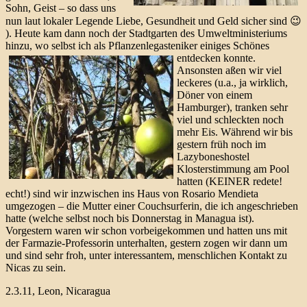
Sohn, Geist – so dass uns
nun laut lokaler Legende Liebe, Gesundheit und Geld sicher sind 😉
). Heute kam dann noch der Stadtgarten des Umweltministeriums
hinzu, wo selbst ich als Pflanzenlegasteniker
einiges Schönes
entdecken konnte.
Ansonsten aßen wir viel
leckeres (u.a., ja wirklich,
Döner von einem
Hamburger), tranken sehr
viel und schleckten noch
mehr Eis. Während wir bis
gestern früh noch im
Lazyboneshostel
Klosterstimmung am Pool
hatten (KEINER redete!
echt!) sind wir inzwischen ins Haus von Rosario Mendieta
umgezogen – die Mutter einer Couchsurferin, die ich angeschrieben
hatte (welche selbst noch bis Donnerstag in Managua ist).
Vorgestern waren wir schon vorbeigekommen und hatten uns mit
der Farmazie-Professorin unterhalten, gestern zogen wir dann um
und sind sehr froh, unter interessantem, menschlichen Kontakt zu
Nicas zu sein.
2.3.11, Leon, Nicaragua