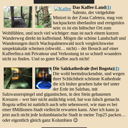
Das Kaffee-Land
(1)
Salento, der vielgelobte
Miniort in der Zona Cafetera, mag von
backpackern überlaufen und ereignislos
sein: es ist ein hübscher Ort zum
Wohlfühlen, und noch viel wichtiger: man ist nach einem kurzen
Wanderweg direkt im kaffeeland. Mögen die schöne Landschaft und
Wanderungen durch Wachspalmenwald noch vergleichsweise
unspektakulär scheinen (obwohl… nicht) – der Besuch auf einer
Kaffeefinca mit Privattour und Verkostung ist so schnell woanders
nicht zu finden. Und so guter Kaffee auch nicht!
Die Salzkathedrale (bei Bogota)
(1)
Die wohl beeindruckendste, und wegen
ihrer Schlichtheit schönste Kathedrale
die ich bisher gesehen habe tief unter
der Erde im Salzbau, mit
Salzwasserspiegel und gigantischen, in den Stein gehauenen
Kreuzen – wer hier nicht andächtig wird, hat was falsch gemacht.
Bogota selbst ist natürlich auch sehr sehenswert, wie man es bei
einer 8Millionen-Stadt vielleicht erwarten kann. Aber ich kann ja
jetzt auch nicht jede kolumbianische Stadt in meine Top25 packen…
oder eigentlich gleich ganz Kolumbien 😉