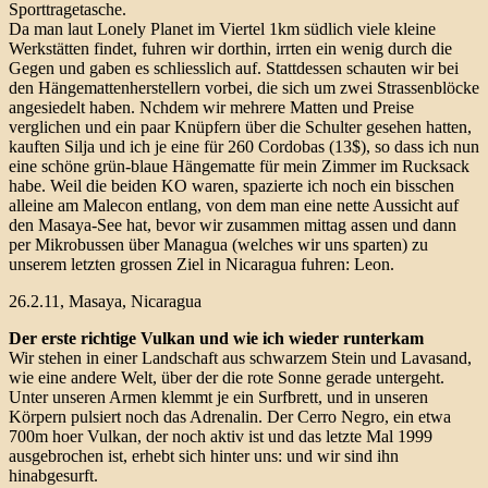
Sporttragetasche.
Da man laut Lonely Planet im Viertel 1km südlich viele kleine
Werkstätten findet, fuhren wir dorthin, irrten ein wenig durch die
Gegen und gaben es schliesslich auf. Stattdessen schauten wir bei
den Hängemattenherstellern vorbei, die sich um zwei Strassenblöcke
angesiedelt haben. Nchdem wir mehrere Matten und Preise
verglichen und ein paar Knüpfern über die Schulter gesehen hatten,
kauften Silja und ich je eine für 260 Cordobas (13$), so dass ich nun
eine schöne grün-blaue Hängematte für mein Zimmer im Rucksack
habe. Weil die beiden KO waren, spazierte ich noch ein bisschen
alleine am Malecon entlang, von dem man eine nette Aussicht auf
den Masaya-See hat, bevor wir zusammen mittag assen und dann
per Mikrobussen über Managua (welches wir uns sparten) zu
unserem letzten grossen Ziel in Nicaragua fuhren: Leon.
26.2.11, Masaya, Nicaragua
Der erste richtige Vulkan und wie ich wieder runterkam
Wir stehen in einer Landschaft aus schwarzem Stein und Lavasand,
wie eine andere Welt, über der die rote Sonne gerade untergeht.
Unter unseren Armen klemmt je ein Surfbrett, und in unseren
Körpern pulsiert noch das Adrenalin. Der Cerro Negro, ein etwa
700m hoer Vulkan, der noch aktiv ist und das letzte Mal 1999
ausgebrochen ist, erhebt sich hinter uns: und wir sind ihn
hinabgesurft.