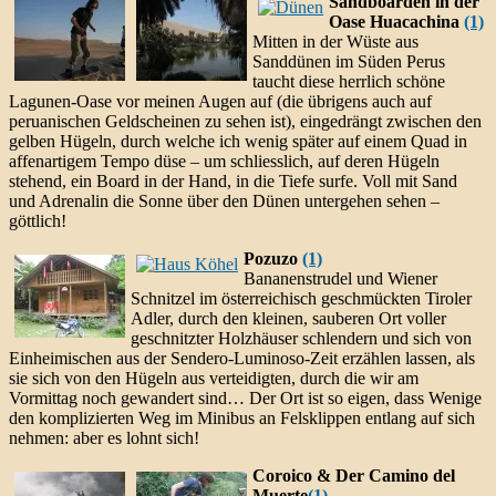
Sandboarden in der
Oase Huacachina
(1)
Mitten in der Wüste aus
Sanddünen im Süden Perus
taucht diese herrlich schöne
Lagunen-Oase vor meinen Augen auf (die übrigens auch auf
peruanischen Geldscheinen zu sehen ist), eingedrängt zwischen den
gelben Hügeln, durch welche ich wenig später auf einem Quad in
affenartigem Tempo düse – um schliesslich, auf deren Hügeln
stehend, ein Board in der Hand, in die Tiefe surfe. Voll mit Sand
und Adrenalin die Sonne über den Dünen untergehen sehen –
göttlich!
Pozuzo
(1)
Bananenstrudel und Wiener
Schnitzel im österreichisch geschmückten Tiroler
Adler, durch den kleinen, sauberen Ort voller
geschnitzter Holzhäuser schlendern und sich von
Einheimischen aus der Sendero-Luminoso-Zeit erzählen lassen, als
sie sich von den Hügeln aus verteidigten, durch die wir am
Vormittag noch gewandert sind… Der Ort ist so eigen, dass Wenige
den komplizierten Weg im Minibus an Felsklippen entlang auf sich
nehmen: aber es lohnt sich!
Coroico & Der Camino del
Muerte
(1)