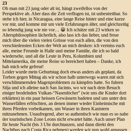
23
Ob man mit 23 jung oder alt ist, hängt zweifellos von der
Perspektive ab. Aber dass die Zeit verflogen ist, ist unbestreitbar. So
stehe ich hier, in Nicaragua, eine lange Reise hinter und eine kurze
vor mir, und komme mir um viele Erfahrungen älter, und gleichzeitig
so lebendig jung wie nie vor… 😀 Ich schätze mit 23 wirken so
Altersphilosophien lächerlich, also lass ich das lieber, und freue
mich über die vielen vielen Grüsse von euch allen, die von den
verschiedensten Ecken der Welt an mich denken: ich vermiss euch
alle, meine Freunde in Halle und meine Familie, die ich so bald
wiedersehe, und all die Leute in Peru, Kolumbien und
Mittelamerika, die meine Reise so bereichert haben – Danke, ich
hab mich sehr gefreut!
Leider wurde mein Geburtstag doch etwas anders als geplant, da
Torben gegen Mittag als wir schon halb unterwegs waren mit sich
verschlimmernden Magenproblemen zu kämpfen hatte. So fuhren
Silja und ich alleine nach San Jacinto, wo wir nach dem Besuch
einiger brodelnden Vulkan-“Nasenlöcher” (wie uns die Kinder dort
erklärten) in ein paar heissen Gewässern badeten und uns unter den
Wasserfällen erfrischten, an denen immer wieder Einheimische mit
ihren Pferden vorbeikamen, um Wasser in ihren Kanistern
mitzunehmen. Unaufregend, aber so authentisch wie man es so nahe
der touristischen Zone Leons nicht erwartet hätte. Auch unser Plan
für heute Nacht (bis 3 Uhr durchtanzen, und dann direkt den
Nachtbus nach Costa Rica nehmen) werden wir nun wohl anpassen