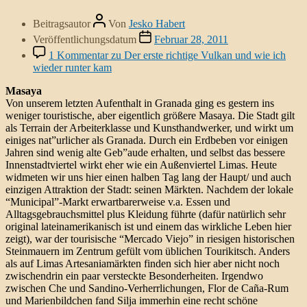
Beitragsautor
Von
Jesko Habert
Veröffentlichungsdatum
Februar 28, 2011
1 Kommentar
zu Der erste richtige Vulkan und wie ich
wieder runter kam
Masaya
Von unserem letzten Aufenthalt in Granada ging es gestern ins
weniger touristische, aber eigentlich größere Masaya. Die Stadt gilt
als Terrain der Arbeiterklasse und Kunsthandwerker, und wirkt um
einiges nat”urlicher als Granada. Durch ein Erdbeben vor einigen
Jahren sind wenig alte Geb”aude erhalten, und selbst das bessere
Innenstadtviertel wirkt eher wie ein Außenviertel Limas. Heute
widmeten wir uns hier einen halben Tag lang der Haupt/ und auch
einzigen Attraktion der Stadt: seinen Märkten. Nachdem der lokale
“Municipal”-Markt erwartbarerweise v.a. Essen und
Alltagsgebrauchsmittel plus Kleidung führte (dafür natürlich sehr
original lateinamerikanisch ist und einem das wirkliche Leben hier
zeigt), war der tourisische “Mercado Viejo” in riesigen historischen
Steinmauern im Zentrum gefült vom üblichen Tourikitsch. Anders
als auf Limas Artesaniamärkten finden sich hier aber nicht noch
zwischendrin ein paar versteckte Besonderheiten. Irgendwo
zwischen Che und Sandino-Verherrlichungen, Flor de Caña-Rum
und Marienbildchen fand Silja immerhin eine recht schöne