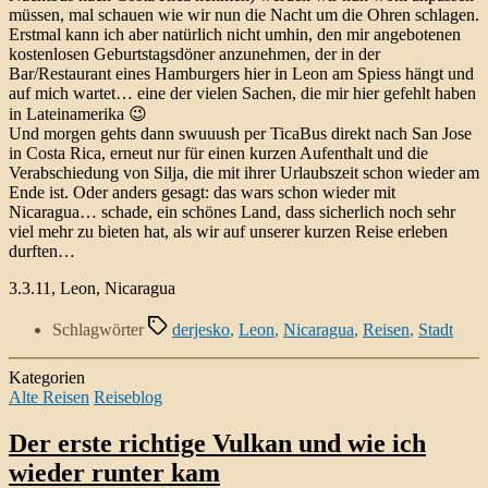
müssen, mal schauen wie wir nun die Nacht um die Ohren schlagen.
Erstmal kann ich aber natürlich nicht umhin, den mir angebotenen
kostenlosen Geburtstagsdöner anzunehmen, der in der
Bar/Restaurant eines Hamburgers hier in Leon am Spiess hängt und
auf mich wartet… eine der vielen Sachen, die mir hier gefehlt haben
in Lateinamerika 😉
Und morgen gehts dann swuuush per TicaBus direkt nach San Jose
in Costa Rica, erneut nur für einen kurzen Aufenthalt und die
Verabschiedung von Silja, die mit ihrer Urlaubszeit schon wieder am
Ende ist. Oder anders gesagt: das wars schon wieder mit
Nicaragua… schade, ein schönes Land, dass sicherlich noch sehr
viel mehr zu bieten hat, als wir auf unserer kurzen Reise erleben
durften…
3.3.11, Leon, Nicaragua
Schlagwörter
derjesko
,
Leon
,
Nicaragua
,
Reisen
,
Stadt
Kategorien
Alte Reisen
Reiseblog
Der erste richtige Vulkan und wie ich
wieder runter kam