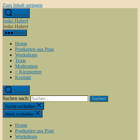
Zum Inhalt springen
Suchen
Jesko Habert
Jesko Habert
Menü
Home
Postkarten aus Prag
Workshops
Texte
Moderation
> Kiezpoeten
Kontakt
Suchen
Suchen nach:
Suche schließen
Menü schließen
Home
Postkarten aus Prag
Workshops