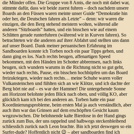
die Münder offen. Die Gruppe von 8 Amis, die noch mit dabei war,
stimmte dafür, dass wir beide zuerst fuhren – doch nachdem unsere
Boards an den Füssen waren meinte unser Guide “Demokratie hin
oder her, die Deutschen fahren als Letzte” – denn: wir waren die
einzigen, die den Berg stehend meistern wolten, während alle
anderen “Sitzboards” hatten, und ein bisschen wie auf einem
Schlitten gerade runterfuhren (während wir in Kurven fahren). So
betrachteten wir die anderen auf ihrer Abfahrt und stellten uns dann
auf unser Board. Dank meiner peruanischen Erfahrung im
Sandboarden konnte ich Torben noch ein paar Tipps geben, und
dann ging es los. Nach rechts beugen, affenartigen Speed
bekommen, mit den Händen im Schotter abbremsen, nach links
beugen, sich wundern warums in die Richtung nicht so gut geht,
wieder nach rechts, Pause, ein bisschen hochhüpfen um das Board
freizukriegen, wieder nach rechts… meine Schuhe waren voller
Vulkansteinchen und fühlten sich an wie Klötze, und ich dachte der
Berg hört nie auf – es war der Hammer! Die untergehende Sonne
am Horizont belohnte jeden Blick nach oben, und völlig KO, aber
glücklich kam ich bei den anderen an. Torben hatte ein paar
Koordinierungsprobleme, beim ersten Mal ja auch verständlich, aber
auch ihm war das Grinsen auf dem erschöpften Gesicht kaum
wegzuwischen. Die belohnende kalte Bierdose in der Hand gings
zurück zum Bus, der uns rappelnd und halbwegs steckenbleibend
schliesslich zurück nach Leon brachte. Bin ich jetzt deswegen so ein
Surfer-dude? Hoffentlich nicht 😉 – aber sandboarden find ich