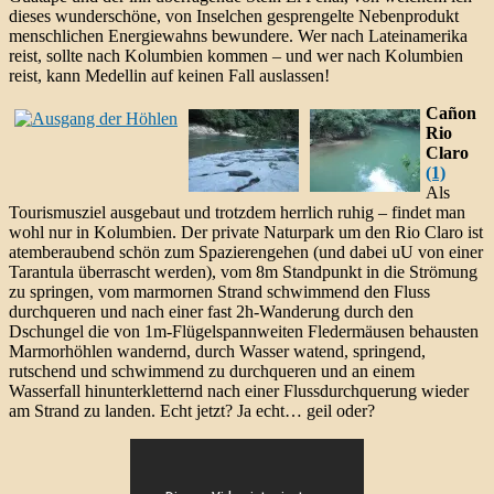
dieses wunderschöne, von Inselchen gesprengelte Nebenprodukt
menschlichen Energiewahns bewundere. Wer nach Lateinamerika
reist, sollte nach Kolumbien kommen – und wer nach Kolumbien
reist, kann Medellin auf keinen Fall auslassen!
Cañon
Rio
Claro
(1)
Als
Tourismusziel ausgebaut und trotzdem herrlich ruhig – findet man
wohl nur in Kolumbien. Der private Naturpark um den Rio Claro ist
atemberaubend schön zum Spazierengehen (und dabei uU von einer
Tarantula überrascht werden), vom 8m Standpunkt in die Strömung
zu springen, vom marmornen Strand schwimmend den Fluss
durchqueren und nach einer fast 2h-Wanderung durch den
Dschungel die von 1m-Flügelspannweiten Fledermäusen behausten
Marmorhöhlen wandernd, durch Wasser watend, springend,
rutschend und schwimmend zu durchqueren und an einem
Wasserfall hinunterkletternd nach einer Flussdurchquerung wieder
am Strand zu landen. Echt jetzt? Ja echt… geil oder?