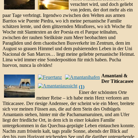
verachtet wird, und doch geliebt
von jedem, der dort mehr als ein
paar Tage verbringt. Irgendwo zwischen den Welten aus armen
Barrios wie Puente Piedra, wo ich meine peruanische Familie
schätzen lernte, und dem glitzernden Miraflores, wo ich Woche für
Woche mit Slamtexten an der Poesia en el Parque teilnahm,
zwischen der rauhen Steilküste zum Meer beobachten und
Paragliden und dem chaotischen Busverkehr im Zentrum, dem im
August so grauen Himmel und dem pulsierenden Leben in der Uni
Nacional de San Marcos… liegt meine geliebte peruanische Heimat.
Lima wird immer eine Sonderposition für mich haben. Pucha
huevon, nunca la olvides!
Amantani &
Der Titicacasee
(1)
Einer der schönsten Orte
meiner Reise – ich habe mein Herz verloren am
Titicacasee. Der riesige Andensee, der scheint wie ein Meer, breitete
sich vor meinen Füssen aus, die auf dem Stein des Osthügels
Amantanis stehen, hinter mir die Pachamamaruinen, und am Ufer
liegt der friedliche Ort, in dem ich in einer lokalen Familie
untergekommen in das Quechua-geprägte Leben eintauchen konnte.
Nachts zum frösteln kalt, tags pralle Sonne, abends der Blick auf
den bis zum Horizont reichenden See und die darüber untergehende