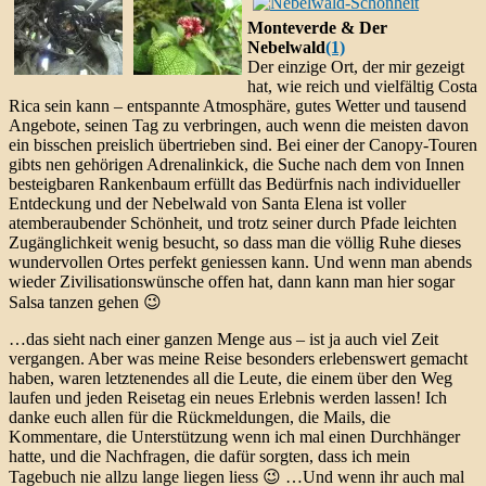
Monteverde & Der
Nebelwald
(1)
Der einzige Ort, der mir gezeigt
hat, wie reich und vielfältig Costa
Rica sein kann – entspannte Atmosphäre, gutes Wetter und tausend
Angebote, seinen Tag zu verbringen, auch wenn die meisten davon
ein bisschen preislich übertrieben sind. Bei einer der Canopy-Touren
gibts nen gehörigen Adrenalinkick, die Suche nach dem von Innen
besteigbaren Rankenbaum erfüllt das Bedürfnis nach individueller
Entdeckung und der Nebelwald von Santa Elena ist voller
atemberaubender Schönheit, und trotz seiner durch Pfade leichten
Zugänglichkeit wenig besucht, so dass man die völlig Ruhe dieses
wundervollen Ortes perfekt geniessen kann. Und wenn man abends
wieder Zivilisationswünsche offen hat, dann kann man hier sogar
Salsa tanzen gehen 😉
…das sieht nach einer ganzen Menge aus – ist ja auch viel Zeit
vergangen. Aber was meine Reise besonders erlebenswert gemacht
haben, waren letztenendes all die Leute, die einem über den Weg
laufen und jeden Reisetag ein neues Erlebnis werden lassen! Ich
danke euch allen für die Rückmeldungen, die Mails, die
Kommentare, die Unterstützung wenn ich mal einen Durchhänger
hatte, und die Nachfragen, die dafür sorgten, dass ich mein
Tagebuch nie allzu lange liegen liess 😉 …Und wenn ihr auch mal