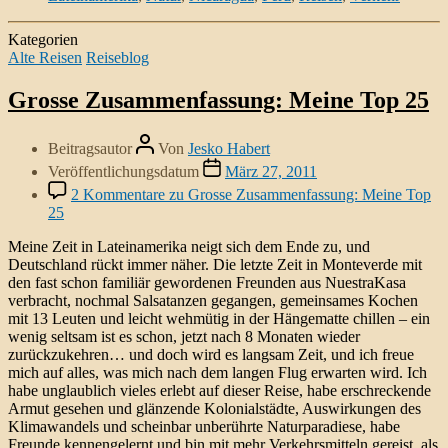
Kategorien
Alte Reisen
Reiseblog
Grosse Zusammenfassung: Meine Top 25
Beitragsautor
Von
Jesko Habert
Veröffentlichungsdatum
März 27, 2011
2 Kommentare
zu Grosse Zusammenfassung: Meine Top
25
Meine Zeit in Lateinamerika neigt sich dem Ende zu, und
Deutschland rückt immer näher. Die letzte Zeit in Monteverde mit
den fast schon familiär gewordenen Freunden aus NuestraKasa
verbracht, nochmal Salsatanzen gegangen, gemeinsames Kochen
mit 13 Leuten und leicht wehmütig in der Hängematte chillen – ein
wenig seltsam ist es schon, jetzt nach 8 Monaten wieder
zurückzukehren… und doch wird es langsam Zeit, und ich freue
mich auf alles, was mich nach dem langen Flug erwarten wird. Ich
habe unglaublich vieles erlebt auf dieser Reise, habe erschreckende
Armut gesehen und glänzende Kolonialstädte, Auswirkungen des
Klimawandels und scheinbar unberührte Naturparadiese, habe
Freunde kennengelernt und bin mit mehr Verkehrsmitteln gereist, als