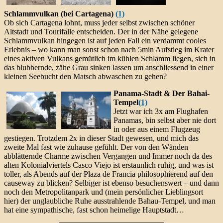
Schlammvulkan (bei Cartagena)
(1)
Ob sich Cartagena lohnt, muss jeder selbst zwischen schöner
Altstadt und Tourifalle entscheiden. Der in der Nähe gelegene
Schlammvulkan hingegen ist auf jeden Fall ein verdammt cooles
Erlebnis – wo kann man sonst schon nach 5min Aufstieg im Krater
eines aktiven Vulkans gemütlich im kühlen Schlamm liegen, sich in
das blubbernde, zähe Grau sinken lassen um anschliessend in einer
kleinen Seebucht den Matsch abwaschen zu gehen?
Panama-Stadt & Der Bahai-
Tempel
(1)
Jetzt war ich 3x am Flughafen
Panamas, bin selbst aber nie dort
in oder aus einem Flugzeug
gestiegen. Trotzdem 2x in dieser Stadt gewesen, und mich das
zweite Mal fast wie zuhause gefühlt. Der von den Wänden
abblätternde Charme zwischen Vergangen und Immer noch da des
alten Kolonialviertels Casco Viejo ist erstaunlich ruhig, und was ist
toller, als Abends auf der Plaza de Francia philosophierend auf den
causeway zu blicken? Selbiger ist ebenso besuchenswert – und dann
noch den Metropolitanpark und (mein persönlicher Lieblingsort
hier) der unglaubliche Ruhe ausstrahlende Bahau-Tempel, und man
hat eine sympathische, fast schon heimelige Hauptstadt…