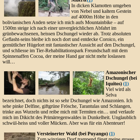
In dicken Klamotten umgeben
von Nebel und kaltem Gestein
auf 4000m Höhe in den
bolivianischen Anden setze ich mich aufs Mountainbike – auf
1500m steige ich nach einer unvergleichlichen Abfahrt im
grünbewachsenen, heissen Dschungel wieder ab. Trotz absoluten
Geflasht-seins bleibe ich noch dort und entdecke Coroico, ein
gemütlicher Hügelort mit fantastischer Aussicht auf den Dschungel,
und schliesse im Tier-Rehabilitationspark Freundschaft mit dem
Spinnenaffen Cocoa, der meine Hand gar nicht mehr loslassen
will…
Amazonischer
Dschungel (bei
Iquitos)
(1)
Viel wird als
Selva
bezeichnet, doch nichts ist so sehr Dschungel wie Amazonien. Ich
sehe pinke Delfine, giftgrüne Frösche, Tarantulas und Schlangen,
trinke aus Wurzeln und reibe mich mit Termiten ein… und verlaufe
mich im Dikicht des Primärregenwaldes in Dunkelheit. Unglaublich
schwül-heiss und voller Mücken. Aber was für ein Abenteuer!
Versteinerter Wald (bei Puyango)
(1)
Zum winzigen Dorf trampend fängt meine grosse