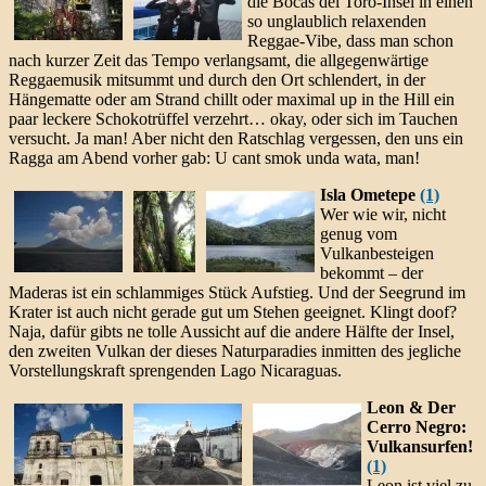
die Bocas del Toro-Insel in einen
so unglaublich relaxenden
Reggae-Vibe, dass man schon
nach kurzer Zeit das Tempo verlangsamt, die allgegenwärtige
Reggaemusik mitsummt und durch den Ort schlendert, in der
Hängematte oder am Strand chillt oder maximal up in the Hill ein
paar leckere Schokotrüffel verzehrt… okay, oder sich im Tauchen
versucht. Ja man! Aber nicht den Ratschlag vergessen, den uns ein
Ragga am Abend vorher gab: U cant smok unda wata, man!
Isla Ometepe
(1)
Wer wie wir, nicht
genug vom
Vulkanbesteigen
bekommt – der
Maderas ist ein schlammiges Stück Aufstieg. Und der Seegrund im
Krater ist auch nicht gerade gut um Stehen geeignet. Klingt doof?
Naja, dafür gibts ne tolle Aussicht auf die andere Hälfte der Insel,
den zweiten Vulkan der dieses Naturparadies inmitten des jegliche
Vorstellungskraft sprengenden Lago Nicaraguas.
Leon & Der
Cerro Negro:
Vulkansurfen!
(1)
Leon ist viel zu