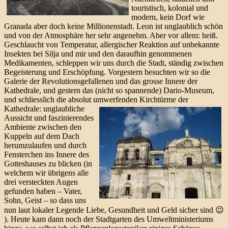
touristisch, kolonial und
modern, kein Dorf wie
Granada aber doch keine Millionenstadt. Leon ist unglaublich schön
und von der Atmosphäre her sehr angenehm. Aber vor allem: heiß.
Geschlaucht von Temperatur, allergischer Reaktion auf unbekannte
Insekten bei Silja und mir und den daraufhin genommenen
Medikamenten, schleppen wir uns durch die Stadt, ständig zwischen
Begeisterung und Erschöpfung. Vorgestern besuchten wir so die
Galerie der Revolutionsgefallenen und das grosse Innere der
Kathedrale, und gestern das (nicht so spannende) Dario-Museum,
und schliesslich die absolut umwerfenden Kirchtürme der
Kathedrale:
unglaubliche
Aussicht und faszinierendes
Ambiente zwischen den
Kuppeln auf dem Dach
herumzulaufen und durch
Fensterchen ins Innere des
Gotteshauses zu blicken (in
welchem wir übrigens alle
drei versteckten Augen
gefunden haben – Vater,
Sohn, Geist – so dass uns
nun laut lokaler Legende Liebe, Gesundheit und Geld sicher sind 😉
). Heute kam dann noch der Stadtgarten des Umweltministeriums