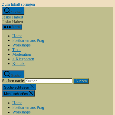
Zum Inhalt springen
Suchen
Jesko Habert
Jesko Habert
Menü
Home
Postkarten aus Prag
Workshops
Texte
Moderation
> Kiezpoeten
Kontakt
Suchen
Suchen nach:
Suche schließen
Menü schließen
Home
Postkarten aus Prag
Workshops