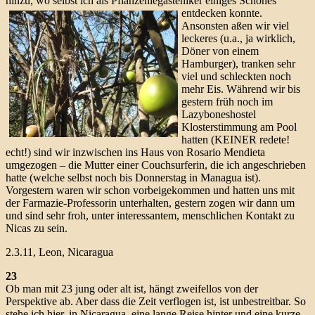
hinzu, wo selbst ich als Pflanzenlegasteniker
einiges Schönes
entdecken konnte.
Ansonsten aßen wir viel
leckeres (u.a., ja wirklich,
Döner von einem
Hamburger), tranken sehr
viel und schleckten noch
mehr Eis. Während wir bis
gestern früh noch im
Lazyboneshostel
Klosterstimmung am Pool
hatten (KEINER redete!
echt!) sind wir inzwischen ins Haus von Rosario Mendieta
umgezogen – die Mutter einer Couchsurferin, die ich angeschrieben
hatte (welche selbst noch bis Donnerstag in Managua ist).
Vorgestern waren wir schon vorbeigekommen und hatten uns mit
der Farmazie-Professorin unterhalten, gestern zogen wir dann um
und sind sehr froh, unter interessantem, menschlichen Kontakt zu
Nicas zu sein.
2.3.11, Leon, Nicaragua
23
Ob man mit 23 jung oder alt ist, hängt zweifellos von der
Perspektive ab. Aber dass die Zeit verflogen ist, ist unbestreitbar. So
stehe ich hier, in Nicaragua, eine lange Reise hinter und eine kurze