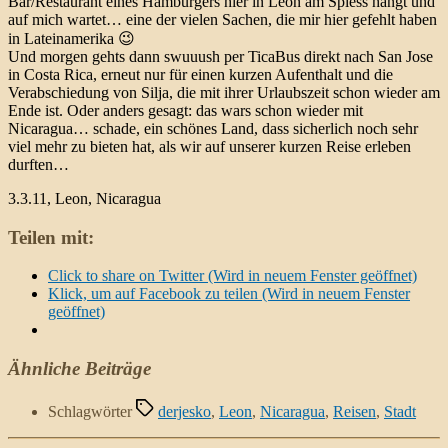
Bar/Restaurant eines Hamburgers hier in Leon am Spiess hängt und
auf mich wartet… eine der vielen Sachen, die mir hier gefehlt haben
in Lateinamerika 😉
Und morgen gehts dann swuuush per TicaBus direkt nach San Jose
in Costa Rica, erneut nur für einen kurzen Aufenthalt und die
Verabschiedung von Silja, die mit ihrer Urlaubszeit schon wieder am
Ende ist. Oder anders gesagt: das wars schon wieder mit
Nicaragua… schade, ein schönes Land, dass sicherlich noch sehr
viel mehr zu bieten hat, als wir auf unserer kurzen Reise erleben
durften…
3.3.11, Leon, Nicaragua
Teilen mit:
Click to share on Twitter (Wird in neuem Fenster geöffnet)
Klick, um auf Facebook zu teilen (Wird in neuem Fenster
geöffnet)
Ähnliche Beiträge
Schlagwörter
derjesko
,
Leon
,
Nicaragua
,
Reisen
,
Stadt