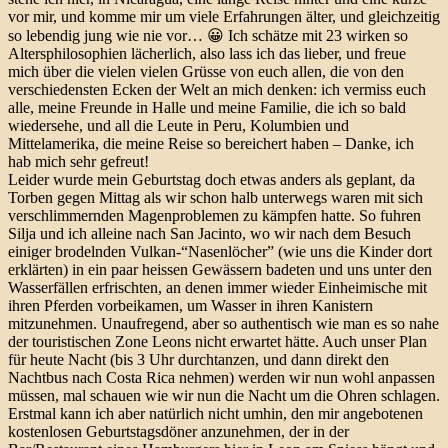
vor mir, und komme mir um viele Erfahrungen älter, und gleichzeitig
so lebendig jung wie nie vor… 😀 Ich schätze mit 23 wirken so
Altersphilosophien lächerlich, also lass ich das lieber, und freue
mich über die vielen vielen Grüsse von euch allen, die von den
verschiedensten Ecken der Welt an mich denken: ich vermiss euch
alle, meine Freunde in Halle und meine Familie, die ich so bald
wiedersehe, und all die Leute in Peru, Kolumbien und
Mittelamerika, die meine Reise so bereichert haben – Danke, ich
hab mich sehr gefreut!
Leider wurde mein Geburtstag doch etwas anders als geplant, da
Torben gegen Mittag als wir schon halb unterwegs waren mit sich
verschlimmernden Magenproblemen zu kämpfen hatte. So fuhren
Silja und ich alleine nach San Jacinto, wo wir nach dem Besuch
einiger brodelnden Vulkan-“Nasenlöcher” (wie uns die Kinder dort
erklärten) in ein paar heissen Gewässern badeten und uns unter den
Wasserfällen erfrischten, an denen immer wieder Einheimische mit
ihren Pferden vorbeikamen, um Wasser in ihren Kanistern
mitzunehmen. Unaufregend, aber so authentisch wie man es so nahe
der touristischen Zone Leons nicht erwartet hätte. Auch unser Plan
für heute Nacht (bis 3 Uhr durchtanzen, und dann direkt den
Nachtbus nach Costa Rica nehmen) werden wir nun wohl anpassen
müssen, mal schauen wie wir nun die Nacht um die Ohren schlagen.
Erstmal kann ich aber natürlich nicht umhin, den mir angebotenen
kostenlosen Geburtstagsdöner anzunehmen, der in der