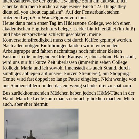
interessanterweise der gerade 15-jährige Sohn am aktivsten. Ich
schenke ihm mein kürzlich ausgelesenes Buch “23 Things they
didnt tell you about capitalism”. Auf der Fensterbank stehen
trotzdem Lego-Star Wars-Figuren von ihm.
Heute dann mein erster Tag im Hilderstone College, wo ich einen
akademischen Englischkurs belege. Leider bin ich erkältet (im Juli!)
und habe entsprechend schlecht geschlafen, meine
Konversationsfreudigkeit muss erst durch Kaffee gepimpt werden.
Nach allen nötigen Einführungen landen wir in einer netten
Arbeitsgruppe und fahren nachmittags noch mit einer kleinen
Bustour in die umlegenden Orte. Ramsgate, eine schöne Hafenstadt,
wird uns nur für kurze Zeit überlassen (immerhin sehen College-
Kollegin Maria und ich sowohl Innenstadt als auch Strand, durch
zufälliges abbiegen auf unserer kurzen Streunerei), am Shopping-
Centre wird fast doppelt so lange Pause eingelegt. Nicht wenige von
uns Studienstiftlern finden das ein wenig schade  drei zu spät zum
Bus zurückkommenden Mädchen haben jedoch H&M-Tüten in der
Hand. Manche Leute kann man so einfach glücklich machen. Mich
auch, aber eher hiermit: