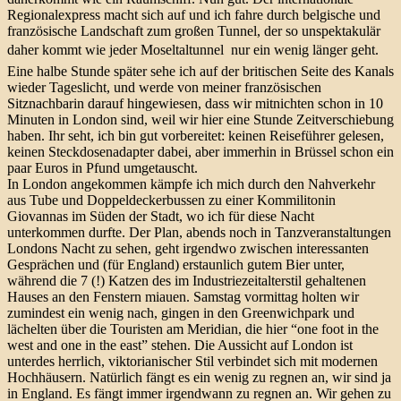
Regionalexpress macht sich auf und ich fahre durch belgische und
französische Landschaft zum großen Tunnel, der so unspektakulär
daher kommt wie jeder Moseltaltunnel  nur ein wenig länger geht.
Eine halbe Stunde später sehe ich auf der britischen Seite des Kanals
wieder Tageslicht, und werde von meiner französischen
Sitznachbarin darauf hingewiesen, dass wir mitnichten schon in 10
Minuten in London sind, weil wir hier eine Stunde Zeitverschiebung
haben. Ihr seht, ich bin gut vorbereitet: keinen Reiseführer gelesen,
keinen Steckdosenadapter dabei, aber immerhin in Brüssel schon ein
paar Euros in Pfund umgetauscht.
In London angekommen kämpfe ich mich durch den Nahverkehr
aus Tube und Doppeldeckerbussen zu einer Kommilitonin
Giovannas im Süden der Stadt, wo ich für diese Nacht
unterkommen durfte. Der Plan, abends noch in Tanzveranstaltungen
Londons Nacht zu sehen, geht irgendwo zwischen interessanten
Gesprächen und (für England) erstaunlich gutem Bier unter,
während die 7 (!) Katzen des im Industriezeitalterstil gehaltenen
Hauses an den Fenstern miauen. Samstag vormittag holten wir
zumindest ein wenig nach, gingen in den Greenwichpark und
lächelten über die Touristen am Meridian, die hier “one foot in the
west and one in the east” stehen. Die Aussicht auf London ist
unterdes herrlich, viktorianischer Stil verbindet sich mit modernen
Hochhäusern. Natürlich fängt es ein wenig zu regnen an, wir sind ja
in England. Es fängt immer irgendwann zu regnen an. Wir gehen zu