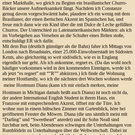
einer Markthalle, wo gleich zu Beginn ein brasilianischer Churro-
Bäcker unsere Aufmerksamkeit fängt. Nachdem ich Constanze
genug davon vorgeschwärmt habe, plaudere ich ein wenig mit dem
Brasilianer, der einen iberischen Akzent im Spanischen hat, und
freue mich dann wie ein Kind über die mit Dulce de Leche gefüllten
Churros. Der Unterschied zu Lateinamerikanischen Märkten: als ich
im Vorbeigehen aus Versehen an die Schulter eines Briten stoße,
entschuldigt ER sich dafür.
Mit dem Bus (deutlich günstiger als die Bahn) fahre ich Mittags von
London nach Broadstairs, einer 25.000-Einwohnerstadt im Südosten
Kents, also gleichzeitig so weit südöstlich, wie es in Englang
eigentlich nur geht. Als ich ankomme, regnet es. (Da das wohl noch
häufiger vorkommen wird in den kommenden Einträgen, werde ich
ab jetzt “es regnet” mit “”R”” abkürzen.) Ich finde die Wohnung
meiner Hostfamily, wo ich die nächsten drei Wochen wohnen werde
 meine Hostmum Diana (kann ich mir einfach merken, meine
Hostmum in Michigan damals heißt auch Diana) ist noch nicht da,
der andere International English Student in ihrem Haus, ein
Franzose mit entsprechendem Akzent, öffnet mir die Türe. Ich
wohne nun in einem hübschen Zimmer mit Gartenblick, höre bei
geöffnetem Fenster die Möwen. Diana (die uns sämtlich meist mit
“Darling” und “Sweetheart” anredet) und ihr Sohn Neall sind
furchtbar nett, beim Abendessen schwingen die Unterhaltungen von
Rumblödeln zu Unterhaltungen über die Weltwirtschaft. Dabei ist