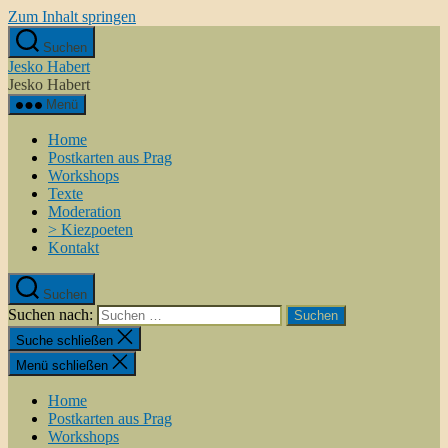
Zum Inhalt springen
Suchen
Jesko Habert
Jesko Habert
Menü
Home
Postkarten aus Prag
Workshops
Texte
Moderation
> Kiezpoeten
Kontakt
Suchen
Suchen nach:
Suche schließen
Menü schließen
Home
Postkarten aus Prag
Workshops