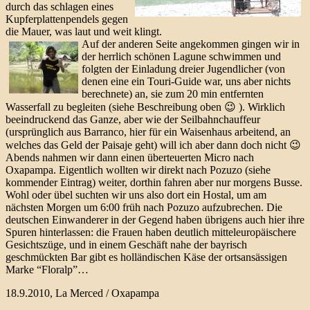
durch das schlagen eines
Kupferplattenpendels gegen
die Mauer, was laut und weit klingt.
Auf der anderen Seite angekommen gingen wir in
der herrlich schönen Lagune schwimmen und
folgten der Einladung dreier Jugendlicher (von
denen eine ein Touri-Guide war, uns aber nichts
berechnete) an, sie zum 20 min entfernten
Wasserfall zu begleiten (siehe Beschreibung oben 😉 ). Wirklich
beeindruckend das Ganze, aber wie der Seilbahnchauffeur
(ursprünglich aus Barranco, hier für ein Waisenhaus arbeitend, an
welches das Geld der Paisaje geht) will ich aber dann doch nicht 😉
Abends nahmen wir dann einen überteuerten Micro nach
Oxapampa. Eigentlich wollten wir direkt nach Pozuzo (siehe
kommender Eintrag) weiter, dorthin fahren aber nur morgens Busse.
Wohl oder übel suchten wir uns also dort ein Hostal, um am
nächsten Morgen um 6:00 früh nach Pozuzo aufzubrechen. Die
deutschen Einwanderer in der Gegend haben übrigens auch hier ihre
Spuren hinterlassen: die Frauen haben deutlich mitteleuropäischere
Gesichtszüge, und in einem Geschäft nahe der bayrisch
geschmückten Bar gibt es holländischen Käse der ortsansässigen
Marke “Floralp”…
18.9.2010, La Merced / Oxapampa