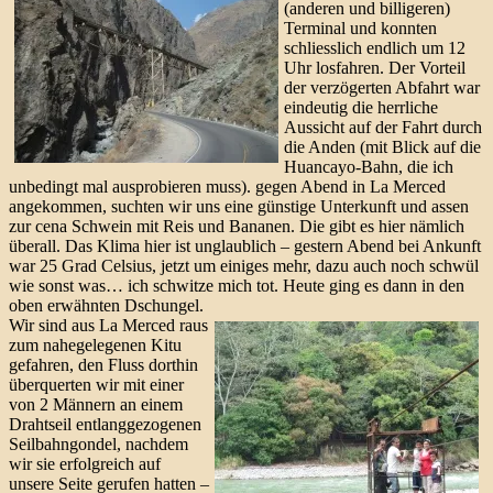
(anderen und billigeren)
Terminal und konnten
schliesslich endlich um 12
Uhr losfahren. Der Vorteil
der verzögerten Abfahrt war
eindeutig die herrliche
Aussicht auf der Fahrt durch
die Anden (mit Blick auf die
Huancayo-Bahn, die ich
unbedingt mal ausprobieren muss). gegen Abend in La Merced
angekommen, suchten wir uns eine günstige Unterkunft und assen
zur cena Schwein mit Reis und Bananen. Die gibt es hier nämlich
überall. Das Klima hier ist unglaublich – gestern Abend bei Ankunft
war 25 Grad Celsius, jetzt um einiges mehr, dazu auch noch schwül
wie sonst was… ich schwitze mich tot. Heute ging es dann in den
oben erwähnten Dschungel.
Wir sind aus La Merced raus
zum nahegelegenen Kitu
gefahren, den Fluss dorthin
überquerten wir mit einer
von 2 Männern an einem
Drahtseil entlanggezogenen
Seilbahngondel, nachdem
wir sie erfolgreich auf
unsere Seite gerufen hatten –