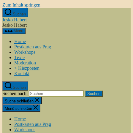
Zum Inhalt springen
Suchen
Jesko Habert
Jesko Habert
Menü
Home
Postkarten aus Prag
Workshops
Texte
Moderation
> Kiezpoeten
Kontakt
Suchen
Suchen nach:
Suche schließen
Menü schließen
Home
Postkarten aus Prag
Workshops