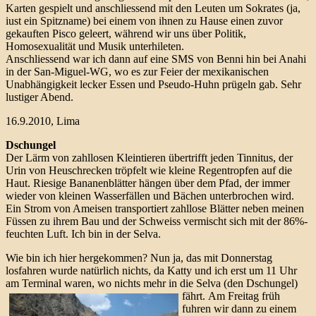
Karten gespielt und anschliessend mit den Leuten um Sokrates (ja,
iust ein Spitzname) bei einem von ihnen zu Hause einen zuvor
gekauften Pisco geleert, während wir uns über Politik,
Homosexualität und Musik unterhileten.
Anschliessend war ich dann auf eine SMS von Benni hin bei Anahi
in der San-Miguel-WG, wo es zur Feier der mexikanischen
Unabhängigkeit lecker Essen und Pseudo-Huhn prügeln gab. Sehr
lustiger Abend.
16.9.2010, Lima
Dschungel
Der Lärm von zahllosen Kleintieren übertrifft jeden Tinnitus, der
Urin von Heuschrecken tröpfelt wie kleine Regentropfen auf die
Haut. Riesige Bananenblätter hängen über dem Pfad, der immer
wieder von kleinen Wasserfällen und Bächen unterbrochen wird.
Ein Strom von Ameisen transportiert zahllose Blätter neben meinen
Füssen zu ihrem Bau und der Schweiss vermischt sich mit der 86%-
feuchten Luft. Ich bin in der Selva.
Wie bin ich hier hergekommen? Nun ja, das mit Donnerstag
losfahren wurde natürlich nichts, da Katty und ich erst um 11 Uhr
am Terminal waren, wo nichts mehr in die Selva (den Dschungel)
fährt.
Am Freitag früh
fuhren wir dann zu einem