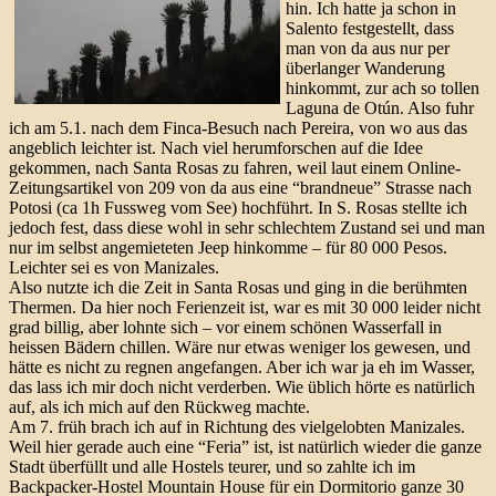
hin. Ich hatte ja schon in
Salento festgestellt, dass
man von da aus nur per
überlanger Wanderung
hinkommt, zur ach so tollen
Laguna de Otún. Also fuhr
ich am 5.1. nach dem Finca-Besuch nach Pereira, von wo aus das
angeblich leichter ist. Nach viel herumforschen auf die Idee
gekommen, nach Santa Rosas zu fahren, weil laut einem Online-
Zeitungsartikel von 209 von da aus eine “brandneue” Strasse nach
Potosi (ca 1h Fussweg vom See) hochführt. In S. Rosas stellte ich
jedoch fest, dass diese wohl in sehr schlechtem Zustand sei und man
nur im selbst angemieteten Jeep hinkomme – für 80 000 Pesos.
Leichter sei es von Manizales.
Also nutzte ich die Zeit in Santa Rosas und ging in die berühmten
Thermen. Da hier noch Ferienzeit ist, war es mit 30 000 leider nicht
grad billig, aber lohnte sich – vor einem schönen Wasserfall in
heissen Bädern chillen. Wäre nur etwas weniger los gewesen, und
hätte es nicht zu regnen angefangen. Aber ich war ja eh im Wasser,
das lass ich mir doch nicht verderben. Wie üblich hörte es natürlich
auf, als ich mich auf den Rückweg machte.
Am 7. früh brach ich auf in Richtung des vielgelobten Manizales.
Weil hier gerade auch eine “Feria” ist, ist natürlich wieder die ganze
Stadt überfüllt und alle Hostels teurer, und so zahlte ich im
Backpacker-Hostel Mountain House für ein Dormitorio ganze 30