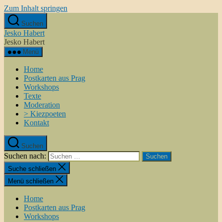
Zum Inhalt springen
Suchen
Jesko Habert
Jesko Habert
Menü
Home
Postkarten aus Prag
Workshops
Texte
Moderation
> Kiezpoeten
Kontakt
Suchen
Suchen nach:
Suche schließen
Menü schließen
Home
Postkarten aus Prag
Workshops