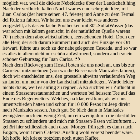
möglich war, weil die dickste Nebeldecke über der Landschaft hing.
Nach der verfluicht kalten Nacht war es eine sehr gute Idee, mit
Juan-Carlos (der heute seinen 47. feierte) und Anne zu dem Termal
del Ruiz zu fahren. Wir hatten uns zwar leicht was anderes
vorgestellt, als das einfache Poolbecken mit 30°-SulfatWasser (das
war schon mit kaltem gemischt, in der natürlichen Quelle warens
70°) neben dem abgewirtschafteten, leerstehenden Hotel. Doch der
alte Herr, der sich darum kümmert (und auch der Einzige vor Ort
ist/war), führte uns noch zu der nahegelegenen Cascada, und so war
es alles in allem nicht nur schön aufwärmend, sondern auch so ein
schöner Geburtstag für Juan-Carlos. 🙂
Nach dem Rückweg zum Hostal boten sie uns noch an, uns bis zur
Carretera mitzunehmen (von wo die Busse nach Manizales fahren),
doch wir entschieden uns, den grossteils abwärts verlaufenden Weg
zu laufen um mehr von der Landschaft mitzukriegen. Wurde leider
nichts draus, weil es anfing zu regnen. Also suchten wir Zuflucht in
einem Strassenrestaurantchen und warteten bei heissem Tee auf das
Ende des Regenwetters. Welches, na klar, erst kam, als wir uns
umentschieden hatten und schon für 10 000 Pesos im Jeep direkt
nach Manizales sassen. Auch gut. So blieb dann in Manizales
wenigstens noch ein wenig Zeit, um ein wenig durch die überfüllten
Strassen zu schlendern und mich mit Strassen-Essen vollzufuttern…
gehört hier schliesslich auch dazu. Morgen früh geht es dann nach
Bogota, womit mein Cafetera-Ausflug wohl vorerst beendet wäre.
Ich hoffe, ich kriege trotzdem noch guten Kaffee.