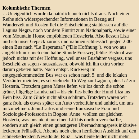
Kolumbische Thermen
…Uneigentlich wurde da natürlich auch nichts draus. Nach einer
Reihe sich widersprechender Informationen in Bezug auf
Wanderzeit und Kosten fiel die Entscheidung stattdessen auf die
Laguna Negra, noch vor dem Eintritt zum Nationalpark, sowie einer
vom Mountain House empfohlenen Hosteleria. Also liessen Liza
und ich unser Gepäck zurück und nahmen schliesslich gegen 2:00
einen Bus nach “La Esperanza” (“Die Hoffnung”), von wo aus
angeblich nur noch eine halbe Stunde Fussweg fehlte. Erstmal war
jedoch nichts mit der Hoffnung, weil unser Busfahrer vergass, uns
Bescheid zu sagen / rauszulassen, obwohl ich ihn extra vorher
darum gebeten hatte. Nach entspr. Rückweg im
entgegenkommenden Bus war es schon nach 5, und die lokalen
Verkäufer meinten, es sei vielmehr 1h Weg zur Laguna, plus 1/2 zur
Hosteria. Trotzdem guten Mutes liefen wir los durch die schön
grüne, hügelige Landschaft – bis ein fies bellender Hund Liza ins
Bein biss. Zum Glück nicht allzu schlimm. Trotzdem waren wir
ganz froh, als etwas später ein Auto vorbeifuhr und anhielt, um uns
mitzunehmen. Juan-Carlos und seine französische Frau und
Soziologie-Professorin in Bogota, Anne, wollten zur gleichen
Hosteria, was uns nicht nur einen Lift bis dorthin verschaffte,
sondern auch gleich einen günstigeren Übernachtungspreis inklusive
leckerem Frühstück. Abends noch einen herrlichen Ausblick auf den
schneebedeckten Nevado del Ruiz – was heute leider nicht mehr