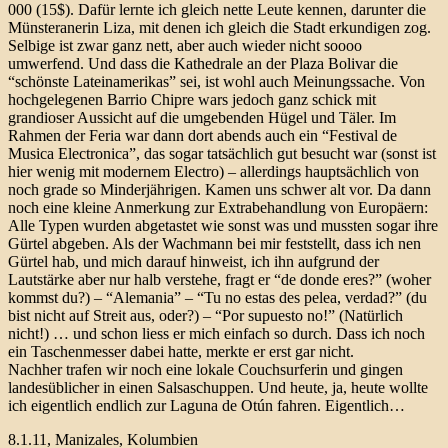
000 (15$). Dafür lernte ich gleich nette Leute kennen, darunter die
Münsteranerin Liza, mit denen ich gleich die Stadt erkundigen zog.
Selbige ist zwar ganz nett, aber auch wieder nicht soooo
umwerfend. Und dass die Kathedrale an der Plaza Bolivar die
“schönste Lateinamerikas” sei, ist wohl auch Meinungssache. Von
hochgelegenen Barrio Chipre wars jedoch ganz schick mit
grandioser Aussicht auf die umgebenden Hügel und Täler. Im
Rahmen der Feria war dann dort abends auch ein “Festival de
Musica Electronica”, das sogar tatsächlich gut besucht war (sonst ist
hier wenig mit modernem Electro) – allerdings hauptsächlich von
noch grade so Minderjährigen. Kamen uns schwer alt vor. Da dann
noch eine kleine Anmerkung zur Extrabehandlung von Europäern:
Alle Typen wurden abgetastet wie sonst was und mussten sogar ihre
Gürtel abgeben. Als der Wachmann bei mir feststellt, dass ich nen
Gürtel hab, und mich darauf hinweist, ich ihn aufgrund der
Lautstärke aber nur halb verstehe, fragt er “de donde eres?” (woher
kommst du?) – “Alemania” – “Tu no estas des pelea, verdad?” (du
bist nicht auf Streit aus, oder?) – “Por supuesto no!” (Natürlich
nicht!) … und schon liess er mich einfach so durch. Dass ich noch
ein Taschenmesser dabei hatte, merkte er erst gar nicht.
Nachher trafen wir noch eine lokale Couchsurferin und gingen
landesüblicher in einen Salsaschuppen. Und heute, ja, heute wollte
ich eigentlich endlich zur Laguna de Otún fahren. Eigentlich…
8.1.11, Manizales, Kolumbien