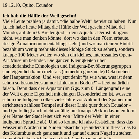
19.12.10, Quito, Ecuador
Ich hab die Hälfte der Welt gesehn!
Viele Leute prahlen ja damit, “die halbe Welt” bereist zu haben. Nun
ja, ich habe heute Mittag die Hälfte der Welt gesehn: Mitad del
Mundo, auf dem 0. Breitengrad – dem Äquator. Der ist übrigens
nicht, wie man denken könnte, dort wo das in den 70ern erbaute,
riesige Äquatormonumentaldings steht (und wo man teuren Eintritt
bezahlt um wenig mehr als dieses klobige Stück zu sehen), sondern
knappe 100 Meter weiter, wo sich ein kleines, interessantes Open-
Air-Museum befindet. Die ganzen Kleingkeiten über
ecuadorianische Ethnologien und Indigena-Bevölkerungsgruppen
sind eigentlich kaum mehr als (immerhin ganz nette) Deko neben
der Hauptattraktion. Und wer jetzt denkt “ja wie was, was ist denn
schon so besonderes an ner Linie aufm Boden?” – liegt natürlich
falsch. Denn dass der Äquator (im Ggs. zum 0. Längengrad) eine
der Welt eigene Eigenheit mit einigen Besonderheiten ist, wussten
schon die Indigenen ölker viele Jahre vor Ankunft der Spanier und
errichteten zahllose Tempel auf dieser Linie quer durch Ecuador –
und Quito liegt auch nicht zufällig nur knappe 20 km davon entfernt
(der Name der Stadt leitet sich von “Mitte der Welt” in einer
indigenen Sprache ab). Und so konnte ich also feststellen, dass das
Wasser im Norden und Süden tatsächlich je andersrum fliesst, das Ei
des Kolumbus auch ganz sanft und gar auf einem Nagel zu stehen
kommt (ist aber nicht ganz so leicht) und man gehörig ins