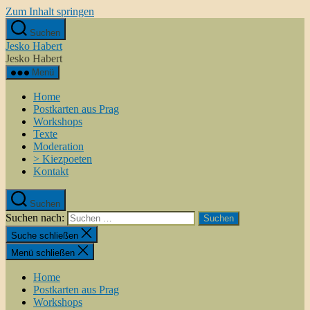
Zum Inhalt springen
Suchen
Jesko Habert
Jesko Habert
Menü
Home
Postkarten aus Prag
Workshops
Texte
Moderation
> Kiezpoeten
Kontakt
Suchen
Suchen nach:
Suche schließen
Menü schließen
Home
Postkarten aus Prag
Workshops