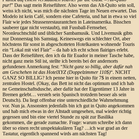
pur!
” Das sagt mein Reiseführer. Also wenn das Alt-Quito sein soll,
weiss ich nicht, was mich die nächsten Tage im Neuen erwartet. Das
Modelo ist kein Café, sondern eine Cafeteria, und hat in etwa so viel
Flair wie jedes Strassenrestaurantchen in Lateinamerika. Bisschen
sauberer (gar nicht verstaubt), mit Fussball-Fernseher,
Neonleuchtschild und üblicher Sambamusik. Und Livemusik gibts
nur Donnerstag bis Samstag. Keineswegs ein schlechter Ort, aber
höchstens für sonst in abgeschotteten Hotelkasten wohnende Touris
ein “Lokal mit viel Flair” – da hab ich echt schon flairiges erlebt.
Dass der Reiseführer, den ich da für Euador in meiner Tasche habe,
nicht ganz mein Stil ist, stellte ich bereits bei der andernorts
gefundenen Anmerkung fest: “
Nicht ganz so billig, aber dafür nah
am Geschehen ist das HotelXYZ (Doppelzimmer 110$)
“. NICHT
GANZ SO BILLIG? Ich penne hier in Quito für 7$ in einem netten,
zentralen Hostel. (Okay, das Bett ist nicht das optimum und ich hab
ne Gemeinschaftsdusche, aber dafür hat der Eigentümer 13 Jahre in
Bremen gelebt… versteh sein Spanisch trotzdem besser als sein
Deutsch). Da liegt offenbar eine unterschiedliche Wahrnehmung
vor. Nun ja. Ansonsten jedenfalls bin ich gut in Quito angekommen
und hab mich etwas in der Altstadt umgesehen, mal wieder richtig
gegessen und bin eine viertel Stunde zu spät zur Basilika
gekommen, die gerade zumachte. Frage: warum schreibe ich dann
über so einen recht unspektakulären Tag? …ich war grad an der
Tastatur, eigentlich spannend wirds am nächsten Tag!