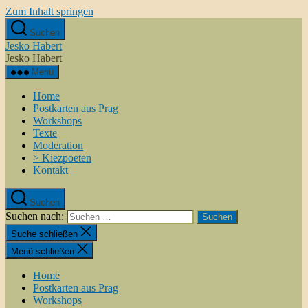
Zum Inhalt springen
Suchen
Jesko Habert
Jesko Habert
Menü
Home
Postkarten aus Prag
Workshops
Texte
Moderation
> Kiezpoeten
Kontakt
Suchen
Suchen nach:
Suche schließen
Menü schließen
Home
Postkarten aus Prag
Workshops