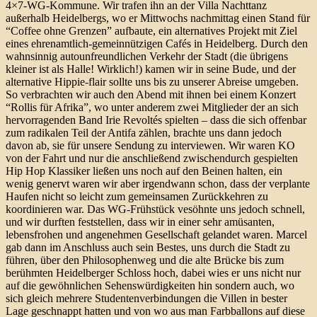
4×7-WG-Kommune. Wir trafen ihn an der Villa Nachttanz
außerhalb Heidelbergs, wo er Mittwochs nachmittag einen Stand für
“Coffee ohne Grenzen” aufbaute, ein alternatives Projekt mit Ziel
eines ehrenamtlich-gemeinnützigen Cafés in Heidelberg. Durch den
wahnsinnig autounfreundlichen Verkehr der Stadt (die übrigens
kleiner ist als Halle! Wirklich!) kamen wir in seine Bude, und der
alternative Hippie-flair sollte uns bis zu unserer Abreise umgeben.
So verbrachten wir auch den Abend mit ihnen bei einem Konzert
“Rollis für Afrika”, wo unter anderem zwei Mitglieder der an sich
hervorragenden Band Irie Revoltés spielten – dass die sich offenbar
zum radikalen Teil der Antifa zählen, brachte uns dann jedoch
davon ab, sie für unsere Sendung zu interviewen. Wir waren KO
von der Fahrt und nur die anschließend zwischendurch gespielten
Hip Hop Klassiker ließen uns noch auf den Beinen halten, ein
wenig genervt waren wir aber irgendwann schon, dass der verplante
Haufen nicht so leicht zum gemeinsamen Zurückkehren zu
koordinieren war. Das WG-Frühstück vesöhnte uns jedoch schnell,
und wir durften feststellen, dass wir in einer sehr amüsanten,
lebensfrohen und angenehmen Gesellschaft gelandet waren. Marcel
gab dann im Anschluss auch sein Bestes, uns durch die Stadt zu
führen, über den Philosophenweg und die alte Brücke bis zum
berühmten Heidelberger Schloss hoch, dabei wies er uns nicht nur
auf die gewöhnlichen Sehenswürdigkeiten hin sondern auch, wo
sich gleich mehrere Studentenverbindungen die Villen in bester
Lage geschnappt hatten und von wo aus man Farbballons auf diese