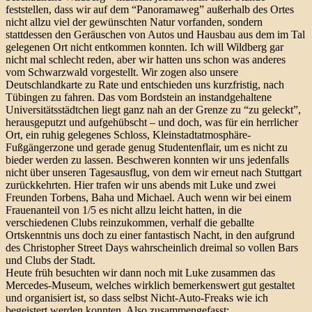
feststellen, dass wir auf dem “Panoramaweg” außerhalb des Ortes
nicht allzu viel der gewünschten Natur vorfanden, sondern
stattdessen den Geräuschen von Autos und Hausbau aus dem im Tal
gelegenen Ort nicht entkommen konnten. Ich will Wildberg gar
nicht mal schlecht reden, aber wir hatten uns schon was anderes
vom Schwarzwald vorgestellt. Wir zogen also unsere
Deutschlandkarte zu Rate und entschieden uns kurzfristig, nach
Tübingen zu fahren. Das vom Bordstein an instandgehaltene
Universitätsstädtchen liegt ganz nah an der Grenze zu “zu geleckt”,
herausgeputzt und aufgehübscht – und doch, was für ein herrlicher
Ort, ein ruhig gelegenes Schloss, Kleinstadtatmosphäre-
Fußgängerzone und gerade genug Studentenflair, um es nicht zu
bieder werden zu lassen. Beschweren konnten wir uns jedenfalls
nicht über unseren Tagesausflug, von dem wir erneut nach Stuttgart
zurückkehrten. Hier trafen wir uns abends mit Luke und zwei
Freunden Torbens, Baha und Michael. Auch wenn wir bei einem
Frauenanteil von 1/5 es nicht allzu leicht hatten, in die
verschiedenen Clubs reinzukommen, verhalf die geballte
Ortskenntnis uns doch zu einer fantastisch Nacht, in den aufgrund
des Christopher Street Days wahrscheinlich dreimal so vollen Bars
und Clubs der Stadt.
Heute früh besuchten wir dann noch mit Luke zusammen das
Mercedes-Museum, welches wirklich bemerkenswert gut gestaltet
und organisiert ist, so dass selbst Nicht-Auto-Freaks wie ich
begeistert werden konnten. Also zusammengefasst: