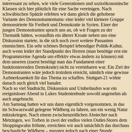
interessant zu sehen, wie viele Generationen und sozioökonomische
Klassen sich hier plötzlich für eine Sache vereinigen. Nach
schwäbischen Spätzle erlebten wir dann gleich die gehobene
Variante des Demonstrantentums: eine leider viel kleinere Gruppe
demonstrierte für Freiheit und Demokratie in Syrien. Einer der
jungen Demonstranten sprach uns an, ob wir Fragen zu der
Thematik hätten, woraufhin ein älterer Kroate neben uns eine
Diskussion startete, in die sich noch zwei weitere Passanten
einmischten. Ein sehr schönes Beispiel lebendiger Politik-Kultur,
auch wenn leider der Standpunkt des Herren (man benötige erst ein
Programm/eine Agenda um effektiv etwas ändern zu können) mit
dem unseren (zuerst benötigt man das Fundament einer
funktionierenden Demokratie) nicht zu vereinbaren war. Ein Ziel der
Demonstranten wäre jedoch trotzdem erreicht, nämlich eine gewisse
Aufmerksamkeit für das Thema zu schaffen. Stuttgart-21 wirkte
danach auch gleich viel banaler.
Nach so viel Stadtsicht, Diskussion und Umherlaufen war ein
ereignisloser Abend in Lukes Studentenbude sowohl angenehm als
auch angebracht.
Am Samstag hatten wir uns dann eigentlich vorgenommen, in das
im Schwarzwald gelegene Wildberg zu fahren, um ein wenig Natur
mitzukriegen. Nach einem zwischenzeitlichen Abstecher nach
Metzingen, wo Torben in zwei der endlos vielen Outlet-Stores dem
Shoppingwahn fröhnte, erreichten wir auch tatsächlich das durchaus
beschauliche Wildberg – mussten jedoch nach einer Stunde