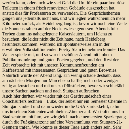
werfen kann, oder auch wie viel Geld die Uni für ein paar luxuriöse
Toiletten in einem frisch renovierten Gebäude ausgegeben hat,
anstatt dies für Professuren zu verwenden. Die Gesprächsthemen
gingen uns jedenfalls nicht aus, und wir legten wahrscheinlich mehr
Kilometer zurück, als Heidelberg lang ist, bevor wir noch eine Weile
die Sonnenstrahlen auf der Neckarwiese genossen. Abends fuhr
Torben dann ins nahegelegene Kaiserslautern, um Helena zu
besuchen, die leider nicht die Zeit hatte, nach Heidelberg
herunterzukommen, während ich spontanerweise am in der
erwähnten Villa stattfindenden Poetry Slam teilnehmen konnte. Das
Wetter spielte mit, und so war ein schöner Abend mit hohem
Publikumsandrang und guten Poeten gegeben, und den Rest der
Zeit verbrachte ich mit unseren Kommunenfreunden am
Kaffeestand mit interessanten Gesprächen und guten Brownies.
Natürlich wurde der Abend lang. Ein wenig schade deshalb, dass
am nächsten Morgen nur Marcel es schaffte, mehr oder weniger
zeitig aufzustehen und mit uns zu frühstücken, bevor wir schließlich
unsere Sachen packten und nach Stuttgart aufbrachen.
Auch hier durften wir wieder mit der Gastfreundschaft eines
Couchsurfers rechnen – Luke, der selbst nur ein Semester Chemie in
Stuttgart studiert und dann wieder in die USA zurückkehrt, nahm
uns in seinem Sutdentenwohnheims-Zimmer auf. Wir trafen uns im
Stadtzentrum mit ihm, wo wir gleich nach einem ersten Spaziergang
durch die Fußgängerzone auf eine Versammlung von Stuttgart-21-
Gegnern trafen. Wie könnte es dieser Tage auch anders sein. Sehr