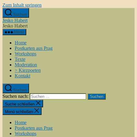
Zum Inhalt springen
Suchen
Jesko Habert
Jesko Habert
Menü
Home
Postkarten aus Prag
Workshops
Texte
Moderation
> Kiezpoeten
Kontakt
Suchen
Suchen nach:
Suche schließen
Menü schließen
Home
Postkarten aus Prag
Workshops