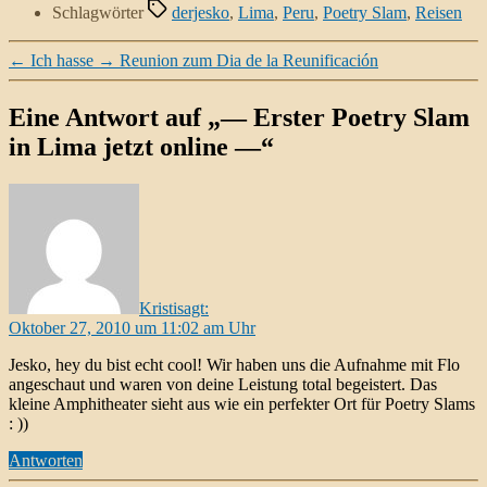
Schlagwörter
derjesko
,
Lima
,
Peru
,
Poetry Slam
,
Reisen
←
Ich hasse
→
Reunion zum Dia de la Reunificación
Eine Antwort auf „— Erster Poetry Slam
in Lima jetzt online —“
Kristi
sagt:
Oktober 27, 2010 um 11:02 am Uhr
Jesko, hey du bist echt cool! Wir haben uns die Aufnahme mit Flo
angeschaut und waren von deine Leistung total begeistert. Das
kleine Amphitheater sieht aus wie ein perfekter Ort für Poetry Slams
: ))
Antworten