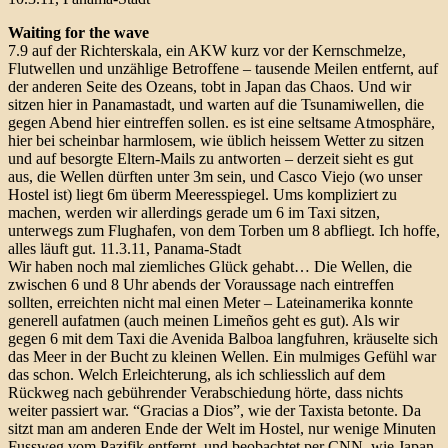
Waiting for the wave
7.9 auf der Richterskala, ein AKW kurz vor der Kernschmelze,
Flutwellen und unzählige Betroffene – tausende Meilen entfernt, auf
der anderen Seite des Ozeans, tobt in Japan das Chaos. Und wir
sitzen hier in Panamastadt, und warten auf die Tsunamiwellen, die
gegen Abend hier eintreffen sollen. es ist eine seltsame Atmosphäre,
hier bei scheinbar harmlosem, wie üblich heissem Wetter zu sitzen
und auf besorgte Eltern-Mails zu antworten – derzeit sieht es gut
aus, die Wellen dürften unter 3m sein, und Casco Viejo (wo unser
Hostel ist) liegt 6m überm Meeresspiegel. Ums kompliziert zu
machen, werden wir allerdings gerade um 6 im Taxi sitzen,
unterwegs zum Flughafen, von dem Torben um 8 abfliegt. Ich hoffe,
alles läuft gut. 11.3.11, Panama-Stadt
Wir haben noch mal ziemliches Glück gehabt… Die Wellen, die
zwischen 6 und 8 Uhr abends der Voraussage nach eintreffen
sollten, erreichten nicht mal einen Meter – Lateinamerika konnte
generell aufatmen (auch meinen Limeños geht es gut). Als wir
gegen 6 mit dem Taxi die Avenida Balboa langfuhren, kräuselte sich
das Meer in der Bucht zu kleinen Wellen. Ein mulmiges Gefühl war
das schon. Welch Erleichterung, als ich schliesslich auf dem
Rückweg nach gebührender Verabschiedung hörte, dass nichts
weiter passiert war. “Gracias a Dios”, wie der Taxista betonte. Da
sitzt man am anderen Ende der Welt im Hostel, nur wenige Minuten
Fussweg vom Pazifik entfernt, und beobachtet per CNN, wie Japan