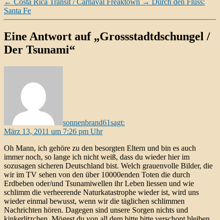
←
Costa Rica Transit / Carnaval Freaktown
→
Durch den Fluss:
Santa Fe
Eine Antwort auf „Grossstadtdschungel /
Der Tsunami“
sonnenbrand61
sagt:
März 13, 2011 um 7:26 pm Uhr
Oh Mann, ich gehöre zu den besorgten Eltern und bin es auch
immer noch, so lange ich nicht weiß, dass du wieder hier im
sozusagen sicheren Deutschland bist. Welch grauenvolle Bilder, die
wir im TV sehen von den über 10000enden Toten die durch
Erdbeben oder/und Tsunamiwellen ihr Leben liessen und wie
schlimm die verheerende Naturkatastrophe wieder ist, wird uns
wieder einmal bewusst, wenn wir die täglichen schlimmen
Nachrichten hören. Dagegen sind unsere Sorgen nichts und
kinkerlitzchen. Mögest du von all dem bitte bitte verschont bleiben,