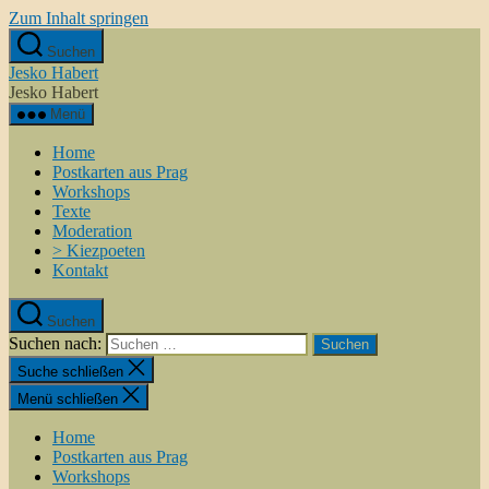
Zum Inhalt springen
Suchen
Jesko Habert
Jesko Habert
Menü
Home
Postkarten aus Prag
Workshops
Texte
Moderation
> Kiezpoeten
Kontakt
Suchen
Suchen nach:
Suche schließen
Menü schließen
Home
Postkarten aus Prag
Workshops