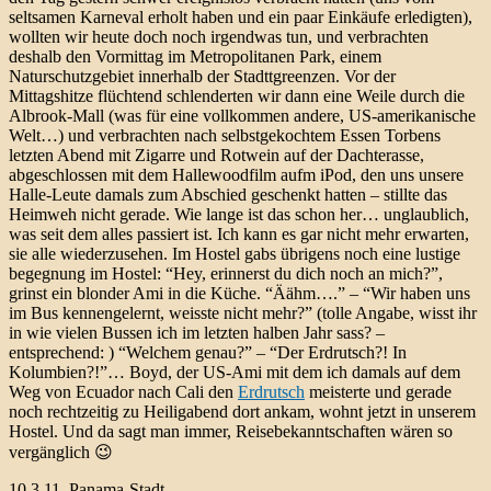
seltsamen Karneval erholt haben und ein paar Einkäufe erledigten),
wollten wir heute doch noch irgendwas tun, und verbrachten
deshalb den Vormittag im Metropolitanen Park, einem
Naturschutzgebiet innerhalb der Stadttgreenzen. Vor der
Mittagshitze flüchtend schlenderten wir dann eine Weile durch die
Albrook-Mall (was für eine vollkommen andere, US-amerikanische
Welt…) und verbrachten nach selbstgekochtem Essen Torbens
letzten Abend mit Zigarre und Rotwein auf der Dachterasse,
abgeschlossen mit dem Hallewoodfilm aufm iPod, den uns unsere
Halle-Leute damals zum Abschied geschenkt hatten – stillte das
Heimweh nicht gerade. Wie lange ist das schon her… unglaublich,
was seit dem alles passiert ist. Ich kann es gar nicht mehr erwarten,
sie alle wiederzusehen. Im Hostel gabs übrigens noch eine lustige
begegnung im Hostel: “Hey, erinnerst du dich noch an mich?”,
grinst ein blonder Ami in die Küche. “Äähm….” – “Wir haben uns
im Bus kennengelernt, weisste nicht mehr?” (tolle Angabe, wisst ihr
in wie vielen Bussen ich im letzten halben Jahr sass? –
entsprechend: ) “Welchem genau?” – “Der Erdrutsch?! In
Kolumbien?!”… Boyd, der US-Ami mit dem ich damals auf dem
Weg von Ecuador nach Cali den
Erdrutsch
meisterte und gerade
noch rechtzeitig zu Heiligabend dort ankam, wohnt jetzt in unserem
Hostel. Und da sagt man immer, Reisebekanntschaften wären so
vergänglich 😉
10.3.11, Panama-Stadt