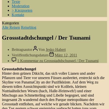
Texte
Moderation
> Kiezpoeten
Kontakt
Kategorien
Alte Reisen
Reiseblog
Grossstadtdschungel / Der Tsunami
Beitragsautor
Von
Jesko Habert
Veröffentlichungsdatum
März 12, 2011
1 Kommentar
zu Grossstadtdschungel / Der Tsunami
Grossstadtdschungel
Hinter dem grünen Dikicht, das sich voller Lianen und ander
Pflanzen und Tiere vor unseren Füssen ausbreitet, erstreckt sich die
Skyline von PanamaCity an der Pazifikküste. Auf dem Weg zu
diesem tollen Aussichtspunkt sind wir Kolibris, kleinen
Nutriaähnlichen Wesen (hach, Halle-Heimweh!) und einer
Mischugn aus Schmetterling und Libelle begegnet, und sind
insgesamt 2h wandernd durch den Parque metropolitano der
Grossstadt entflohen, auf welche wir gerade blicken. Nachdem wir
den Tag gestern schwer ereignislos verbracht hatten (uns vom