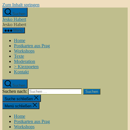
Zum Inhalt springen
Suchen
Jesko Habert
Jesko Habert
Menü
Home
Postkarten aus Prag
Workshops
Texte
Moderation
> Kiezpoeten
Kontakt
Suchen
Suchen nach:
Suche schließen
Menü schließen
Home
Postkarten aus Prag
Workshops