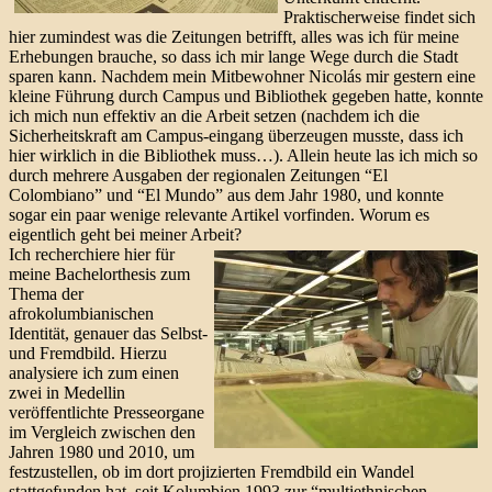
Praktischerweise findet sich
hier zumindest was die Zeitungen betrifft, alles was ich für meine
Erhebungen brauche, so dass ich mir lange Wege durch die Stadt
sparen kann. Nachdem mein Mitbewohner Nicolás mir gestern eine
kleine Führung durch Campus und Bibliothek gegeben hatte, konnte
ich mich nun effektiv an die Arbeit setzen (nachdem ich die
Sicherheitskraft am Campus-eingang überzeugen musste, dass ich
hier wirklich in die Bibliothek muss…). Allein heute las ich mich so
durch mehrere Ausgaben der regionalen Zeitungen “El
Colombiano” und “El Mundo” aus dem Jahr 1980, und konnte
sogar ein paar wenige relevante Artikel vorfinden. Worum es
eigentlich geht bei meiner Arbeit?
Ich recherchiere hier für
meine Bachelorthesis zum
Thema der
afrokolumbianischen
Identität, genauer das Selbst-
und Fremdbild. Hierzu
analysiere ich zum einen
zwei in Medellin
veröffentlichte Presseorgane
im Vergleich zwischen den
Jahren 1980 und 2010, um
festzustellen, ob im dort projizierten Fremdbild ein Wandel
stattgefunden hat, seit Kolumbien 1993 zur “multiethnischen