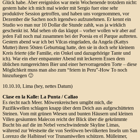
Glück habe. Aber ereignislos war mein Wochenende trotzdem nicht:
gestern habe ich mich mal wieder mit Sergio fuer eine sehr
produktive Session getroffen, und haben uns vorgenommen, vor
Dezember die Sachen noch irgendwo aufzunehmen. Er kennt ein
Studio wo man nur 10 Dollar die Stunde zahlt, was ja wirklich
geschenkt ist. Mal sehen ob das klappt – vorher wollen wir aber auf
jeden Fall noch mal zusammen bei der Poesia en el Parque auftreten.
Gestern abend war ich bei Vilcas eingeladen, da Angela (Kattys
Mutter) ihren 50sten Geburtstag hatte, den sie in doch sehr kleinem
Kreis feierte (die Familie, ein Onkel und dazugehörige Tante und
ich). War ein eher entspannter Abend mit leckerem Essen dem
üblichen rumgereichten Bier und einer hervorragenden Torte – diese
Möglichkeit muss man also zum “feiern in Peru”-How To noch
hinzufuegen 🙂
10.10.10, Lima (hey, nettes Datum)
Clase en la Kalle: La Punta / Callao
Es riecht nach Meer. Möwenkreischen umgibt mich, die
Pazifikwellen schlagen knapp über dem Deich aus aufgeschütteten
Steinen. Vom mit grünen Wiesen und bunten Häusern und kleinen
Villen gesäumten Malecon reicht der Blick über die gekrümmte
Bucht bis auf die im Nebel verschwindende Skyline Limas,
während zur Westseite die von Seelöwen bevölkerten Inseln um San
Lorenzo die Halbinsel vor Trunamiwellen schützen. Mülleimer,