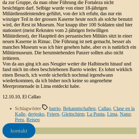
da zur Gruppe, da man ohne Führung die Fortaleza nicht
besichtigen darf. Selbige wurde von einer 18-jährigen
Miliärdienstleistenden geführt, von der ich erfuhr, das nur ein
winziger Teil in der grossen Kaserne heute noch als solche benutzt
wird, der Rest ist Museum. Nur knapp über 100 Soldaten sind hier
stationiert (meist Rekruten vom 2-jährigen freiwilligen
Militärdienst), der Hauptteil des peruanischen Militärs sitzt in einer
neuen Kaserne in Rimac. Die Führung ist nett gemacht, besser als
manches Museum was ich hier gesehen habe, aber es is natürlich ein
Militärmuseum. Die herumstehenden Panzer sollten also nicht
irritieren.
Von da aus ging ich aus Neugier weiter die Halbinseln hinauf und
fand mich im oben beschriebenen Barrio wieder. Es lohnt wirklich
einen Besuch, ich werde sicherlich nochmal irgendwann
wiederkommen, da ich bisher noch keine so angenehme
Meerpromenade in Lima entdeckt habe.
12.10.10, El Callao
Schlagwörter
barrio
,
Bekanntschaften
,
Callao
,
Clase en la
Kalle
,
derjesko
,
Feiern
,
Gleitschirm
,
La Punta
,
Lima
,
Natur
,
Peru
,
Reisen
kontakt