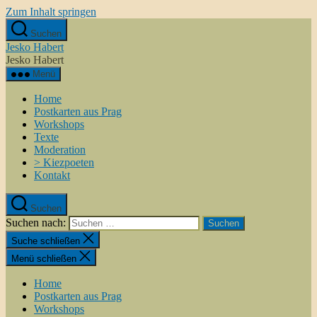
Zum Inhalt springen
Suchen
Jesko Habert
Jesko Habert
Menü
Home
Postkarten aus Prag
Workshops
Texte
Moderation
> Kiezpoeten
Kontakt
Suchen
Suchen nach:
Suche schließen
Menü schließen
Home
Postkarten aus Prag
Workshops