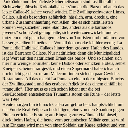
Parkbänke und der nächste Sicherheitsmann sind fast überall in
Sichtweite, hübsche Kolonialhäuser säumen die Plaza und auch das
letzte Callao-Klischee verschwindet. Die Zwillingsschwester Limas,
Callao, gilt als besonders gefährlich, hässlich, arm, dreckig, eine
urbane Zusammenhäufung von Allen, die es sich nicht leisten
können wegzuziehen; eine Stadt die, anders als die barriados
jovenes” schon Zeit genug hatte, sich weiterzuenwickeln und es
trotzdem nicht getan hat, gemieden von Touristen und umfahren von
bessergestellten Limeños…. Von all dem merke ich hier wenig. La
Punta, die Halbinsel Callaos hinter dem grössten Hafen des Landes,
ist das Barranco Callaos. Nur natürlicher, denn die Municipalidad
legt Wert auf den natürlichen Erhalt des barios. Und so finden sich
hier nur wenige Touristen, keine Diskos oder schicken Hotels, selbst
Kneipen scheinen rar gesät, und einen Supermarkt habe ich auch
noch nicht gesehen. ur am Malecon finden sich ein paar Ceviche-
Restaurants. All das macht La Punta zu einem der ruhigsten Barrios
der Zwillingsstadt, und das erstbeste Adjektiv das einem einfällt ist
“tranquilo”. Hier muss es sich schön leben; nur die bei
See/Erdbeben entstehenden Tsunamis stören die Ruhe – der letzte
war 1994.
Heute morgen bin ich nach Callao aufgebrochen, hauptsächlich um
das Fuerte Real Felipe zu besichtigen, eine von den Spaniern gegen
Piraten errichtete Festung am Eingang zur erwähnten Halbinsel,
direkt beim Hafen, die heute vom peruanischen Militär genutzt wird.
Am Eingang wird man von einer Soldain zur Kasse geleitet und von