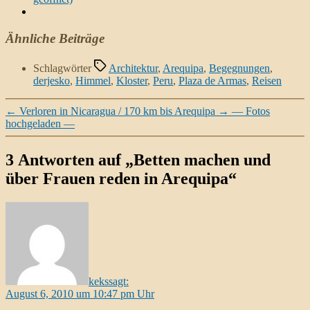
Ähnliche Beiträge
Schlagwörter
Architektur
,
Arequipa
,
Begegnungen
,
derjesko
,
Himmel
,
Kloster
,
Peru
,
Plaza de Armas
,
Reisen
←
Verloren in Nicaragua / 170 km bis Arequipa
→
— Fotos
hochgeladen —
3 Antworten auf „Betten machen und
über Frauen reden in Arequipa“
keks
sagt:
August 6, 2010 um 10:47 pm Uhr