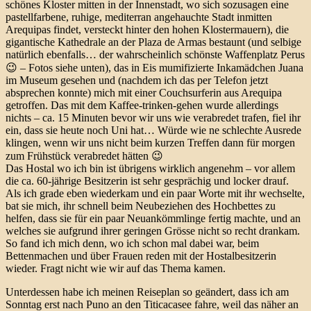
schönes Kloster mitten in der Innenstadt, wo sich sozusagen eine
pastellfarbene, ruhige, mediterran angehauchte Stadt inmitten
Arequipas findet, versteckt hinter den hohen Klostermauern), die
gigantische Kathedrale an der Plaza de Armas bestaunt (und selbige
natürlich ebenfalls… der wahrscheinlich schönste Waffenplatz Perus
😉 – Fotos siehe unten), das in Eis mumifizierte Inkamädchen Juana
im Museum gesehen und (nachdem ich das per Telefon jetzt
absprechen konnte) mich mit einer Couchsurferin aus Arequipa
getroffen. Das mit dem Kaffee-trinken-gehen wurde allerdings
nichts – ca. 15 Minuten bevor wir uns wie verabredet trafen, fiel ihr
ein, dass sie heute noch Uni hat… Würde wie ne schlechte Ausrede
klingen, wenn wir uns nicht beim kurzen Treffen dann für morgen
zum Frühstück verabredet hätten 😉
Das Hostal wo ich bin ist übrigens wirklich angenehm – vor allem
die ca. 60-jährige Besitzerin ist sehr gesprächig und locker drauf.
Als ich grade eben wiederkam und ein paar Worte mit ihr wechselte,
bat sie mich, ihr schnell beim Neubeziehen des Hochbettes zu
helfen, dass sie für ein paar Neuankömmlinge fertig machte, und an
welches sie aufgrund ihrer geringen Grösse nicht so recht drankam.
So fand ich mich denn, wo ich schon mal dabei war, beim
Bettenmachen und über Frauen reden mit der Hostalbesitzerin
wieder. Fragt nicht wie wir auf das Thema kamen.
Unterdessen habe ich meinen Reiseplan so geändert, dass ich am
Sonntag erst nach Puno an den Titicacasee fahre, weil das näher an