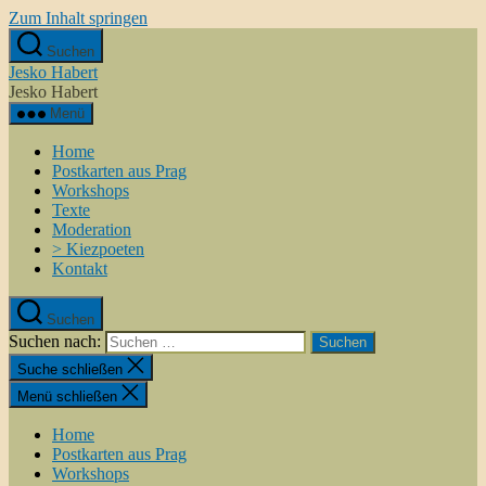
Zum Inhalt springen
Suchen
Jesko Habert
Jesko Habert
Menü
Home
Postkarten aus Prag
Workshops
Texte
Moderation
> Kiezpoeten
Kontakt
Suchen
Suchen nach:
Suche schließen
Menü schließen
Home
Postkarten aus Prag
Workshops