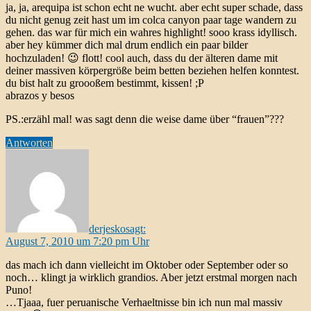
ja, ja, arequipa ist schon echt ne wucht. aber echt super schade, dass
du nicht genug zeit hast um im colca canyon paar tage wandern zu
gehen. das war für mich ein wahres highlight! sooo krass idyllisch.
aber hey kümmer dich mal drum endlich ein paar bilder
hochzuladen! 😉 flott! cool auch, dass du der älteren dame mit
deiner massiven körpergröße beim betten beziehen helfen konntest.
du bist halt zu groooßem bestimmt, kissen! ;P
abrazos y besos
PS.:erzähl mal! was sagt denn die weise dame über “frauen”???
Antworten
derjesko
sagt:
August 7, 2010 um 7:20 pm Uhr
das mach ich dann vielleicht im Oktober oder September oder so
noch… klingt ja wirklich grandios. Aber jetzt erstmal morgen nach
Puno!
…Tjaaa, fuer peruanische Verhaeltnisse bin ich nun mal massiv