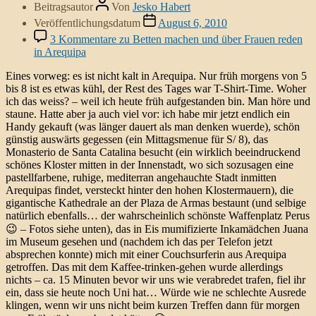
Beitragsautor
Von
Jesko Habert
Veröffentlichungsdatum
August 6, 2010
3 Kommentare
zu Betten machen und über Frauen reden
in Arequipa
Eines vorweg: es ist nicht kalt in Arequipa. Nur früh morgens von 5
bis 8 ist es etwas kühl, der Rest des Tages war T-Shirt-Time. Woher
ich das weiss? – weil ich heute früh aufgestanden bin. Man höre und
staune. Hatte aber ja auch viel vor: ich habe mir jetzt endlich ein
Handy gekauft (was länger dauert als man denken wuerde), schön
günstig auswärts gegessen (ein Mittagsmenue für S/ 8), das
Monasterio de Santa Catalina besucht (ein wirklich beeindruckend
schönes Kloster mitten in der Innenstadt, wo sich sozusagen eine
pastellfarbene, ruhige, mediterran angehauchte Stadt inmitten
Arequipas findet, versteckt hinter den hohen Klostermauern), die
gigantische Kathedrale an der Plaza de Armas bestaunt (und selbige
natürlich ebenfalls… der wahrscheinlich schönste Waffenplatz Perus
😉 – Fotos siehe unten), das in Eis mumifizierte Inkamädchen Juana
im Museum gesehen und (nachdem ich das per Telefon jetzt
absprechen konnte) mich mit einer Couchsurferin aus Arequipa
getroffen. Das mit dem Kaffee-trinken-gehen wurde allerdings
nichts – ca. 15 Minuten bevor wir uns wie verabredet trafen, fiel ihr
ein, dass sie heute noch Uni hat… Würde wie ne schlechte Ausrede
klingen, wenn wir uns nicht beim kurzen Treffen dann für morgen