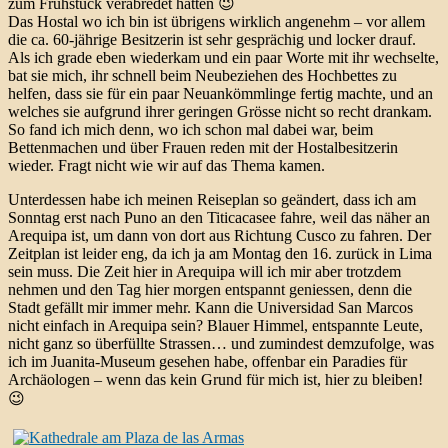
zum Frühstück verabredet hätten 😉
Das Hostal wo ich bin ist übrigens wirklich angenehm – vor allem
die ca. 60-jährige Besitzerin ist sehr gesprächig und locker drauf.
Als ich grade eben wiederkam und ein paar Worte mit ihr wechselte,
bat sie mich, ihr schnell beim Neubeziehen des Hochbettes zu
helfen, dass sie für ein paar Neuankömmlinge fertig machte, und an
welches sie aufgrund ihrer geringen Grösse nicht so recht drankam.
So fand ich mich denn, wo ich schon mal dabei war, beim
Bettenmachen und über Frauen reden mit der Hostalbesitzerin
wieder. Fragt nicht wie wir auf das Thema kamen.
Unterdessen habe ich meinen Reiseplan so geändert, dass ich am
Sonntag erst nach Puno an den Titicacasee fahre, weil das näher an
Arequipa ist, um dann von dort aus Richtung Cusco zu fahren. Der
Zeitplan ist leider eng, da ich ja am Montag den 16. zurück in Lima
sein muss. Die Zeit hier in Arequipa will ich mir aber trotzdem
nehmen und den Tag hier morgen entspannt geniessen, denn die
Stadt gefällt mir immer mehr. Kann die Universidad San Marcos
nicht einfach in Arequipa sein? Blauer Himmel, entspannte Leute,
nicht ganz so überfüllte Strassen… und zumindest demzufolge, was
ich im Juanita-Museum gesehen habe, offenbar ein Paradies für
Archäologen – wenn das kein Grund für mich ist, hier zu bleiben!
😉