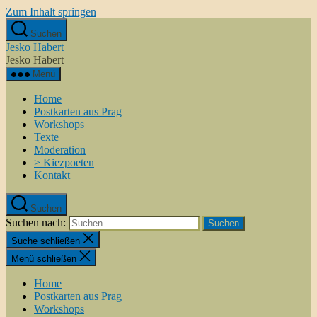
Zum Inhalt springen
Suchen
Jesko Habert
Jesko Habert
Menü
Home
Postkarten aus Prag
Workshops
Texte
Moderation
> Kiezpoeten
Kontakt
Suchen
Suchen nach:
Suche schließen
Menü schließen
Home
Postkarten aus Prag
Workshops