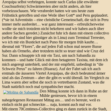
Arequipa selbst verbringen, konnte nach Carlas (die erwähnte
Couchsurferin) Schwärmereien aber nicht anders, als hier
vorbeizuschauen. Wie verabredet hatten wir uns heute zum
Frühstück getroffen und eine Weile über Gott* und Peru geplaudert.
(*sie ist Adventistin – eine christliche Gemeinschaft, die sich in Peru
immer mehr ausbreitet… war ganz interessant – erfreulicherweise
wollte sie mich trotzdem nicht bekehren und wir haben auch über
andere Sachen geredet.) Zunächst fuhr ich dann mit einem collectivo
(selbst die sind hier günstiger als in Lima) zum Terminal Terrestre,
wo ich mir ein Busticket nach Puno für morgen früh kaufte…
diesmal mit “Flores”, die auf jeden Fall schon mal neuere Busse
haben als Ormeño, aber trotzdem nicht so teuer sind wie Cruz del
Sur. Dann schnappte ich mir ein Taxi, um nach Sabandía zu
kommen – und hatte Glück mit dem betagteren Taxista, mit dem ich
mich angeregt unterhielt, und der mir empfiehl, unbedingt in “die
Schweiz Perus” zu fahren (Huaraz). Auf der Fahrt sah ich auch
erstmals die äusseren Viertel Arequipas, die doch bedeutend ärmer
sind als das Zentrum – aber die gibt es wohl überall. Im Vergleich zu
Lima waren aber selbst die noch in vertretbarem Zustand, was die
Stadt natürlich noch mal sympathischer macht.
Den Mittag konnte ich dann in Ruhe an der
Mühle geniessen, bevor ich in einem
nahegelegenen Restaurant Mittag ass… und es bereute, weil es
einfach nicht gut schmeckte… naja, kommt auch mal vor.
Mit einem 70Centimos-Collectivo ging es dann zurück in die Stadt,