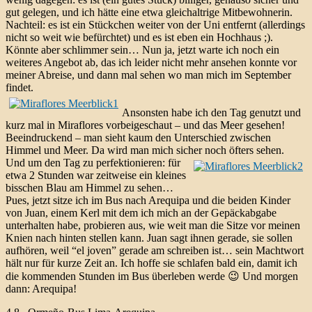
gut gelegen, und ich hätte eine etwa gleichaltrige Mitbewohnerin.
Nachteil: es ist ein Stückchen weiter von der Uni entfernt (allerdings
nicht so weit wie befürchtet) und es ist eben ein Hochhaus ;).
Könnte aber schlimmer sein… Nun ja, jetzt warte ich noch ein
weiteres Angebot ab, das ich leider nicht mehr ansehen konnte vor
meiner Abreise, und dann mal sehen wo man mich im September
findet.
Ansonsten habe ich den Tag genutzt und
kurz mal in Miraflores vorbeigeschaut – und das Meer gesehen!
Beeindruckend – man sieht kaum den Unterschied zwischen
Himmel und Meer. Da wird man mich sicher noch öfters sehen.
Und um den Tag zu perfektionieren: für
etwa 2 Stunden war zeitweise ein kleines
bisschen Blau am Himmel zu sehen…
Pues, jetzt sitze ich im Bus nach Arequipa und die beiden Kinder
von Juan, einem Kerl mit dem ich mich an der Gepäckabgabe
unterhalten habe, probieren aus, wie weit man die Sitze vor meinen
Knien nach hinten stellen kann. Juan sagt ihnen gerade, sie sollen
aufhören, weil “el joven” gerade am schreiben ist… sein Machtwort
hält nur für kurze Zeit an. Ich hoffe sie schlafen bald ein, damit ich
die kommenden Stunden im Bus überleben werde 😉 Und morgen
dann: Arequipa!