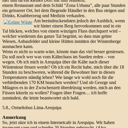
hier und da ein kleines Dorf mit fünf Häusern,
einem Restaurant und dem Schild “Zona Urbana”, alle paar Stunden
ein grösserer Ort, bei dem fliegende Händler in den Bus steigen und
Drinks, Knabberzeug und Medizin verkaufen.
Am beeindruckendsten jedoch der Ausblick, wenn
wir hinter einem Berg hervorkommen und in ein
Tal blicken, welches von einem winzigen Fluss durchquert wird –
welcher wiederum das ganze Tal begrünt, so dass man grüne
Wiesen, Anbaufelder und kleine Hütten inmitten der Wüstenberge
ausmachen kann.
Wenn es nicht so warm wäre, könnte man das viel besser geniessen.
Da soll noch wer was vom Kältechaos im Sueden reden – von
wegen. Ob ich mich in Arequipa über die Kälte nach dieser
Wüstentour freuen werde? Ob ich ein Recht habe, mich über die 18
Stunden zu beschweren, während die Bewohner hier in diesen
Temperaturen ständig leben? Wie lange wir wohl noch für die
verbleibenden 170 KM brauchen werden? Und ob George und
Milagros es in der Zwischenzeit überdrüssig werden, mich an den
Füssen kitzeln zu wollen? Fragen über Fragen… ich hoffe
zumindest, die letzte beantwortet sich bald.
5.8., Ormeñobus Lima-Arequipa
Anmerkung
So, jetzt sitze ich in einem Internetcafe in Arequipa. Wir haben
insgesamt sage und schreibe 20 Stunden gebraucht. (Also