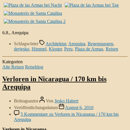
6.8., Arequipa
Schlagwörter
Architektur
,
Arequipa
,
Begegnungen
,
derjesko
,
Himmel
,
Kloster
,
Peru
,
Plaza de Armas
,
Reisen
Kategorien
Alte Reisen
Reiseblog
Verloren in Nicaragua / 170 km bis
Arequipa
Beitragsautor
Von
Jesko Habert
Veröffentlichungsdatum
August 6, 2010
5 Kommentare
zu Verloren in Nicaragua / 170 km bis
Arequipa
Verloren in Nicaragua