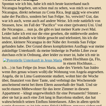
Spontan wie ich bin, habe ich mich heute kurzerhand nach
Nicaragua begeben, um schon mal zu sehen, was mich so erwartet.
Nicaragua, direkt nebenan zu Costa Rica, liegt
nicht
wie erwartet
nahe der Pacifico, sondern bei San Felipe. So, verwirrt? Gut, das
war ich auch, wenn auch auf andere Weise. Ich rede natürlich von
Strassen, bzw. im Fall der “Pacifico” von einer (privaten) Uni. Und
die Nicaragua… nun ja, die gibt es laut meiner Karte zwei Mal.
Leider habe ich erst nur die eine gesehen, die mittlerweile anders
heisst, und deshalb wie blöde gesucht und telefoniert, bis ich die
andere, kleinere Nicaragua in der Nähe der Avenida San Felipe
gefunden habe. Der Grund dieses komplizierten Ausflugs war meine
zukünftige Unterkunft: da meine bisherige in Pueblo Libre zwar
durchaus echt in Ordnung, aber leider zu teuer ist, habe ich mir in
einem Hochhaus
(ja, Flo,
in einem Hochhaus…
ich…) in San Felipe (in Jesus Maria, nahe des Viertels San Isidro
wenn ihrs genau wissen wollt) die Wohnung von Angela angesehen.
Angela, die in Lima Gastronomie studiert, wohnt hier die Woche
über, finanziert von ihrer Tante, und verbringt das Wochenende
anscheinend meist bei ihren Eltern ausserhalb der Stadt. Und sie
sucht eiunen Mitbewohner für das leere Zimmer in diesem
Appartment – klingt ungerwöhnlich für eine Peruanerin? Stimmt –
aber sie hat ja auch eine Zeit lang in Barcelona studiert, das hat
wahrscheinlich seinen Einfluss hinterlassen. Alles in allem spricht
wenig dagegen: es ist (ein gutes Stück) billiger, genauso sicher und