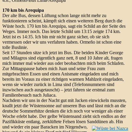
4.8., Ormeño-Bus Lima-Arequipa
170 km bis Arequipa
Der alte Bus, dessen Lüftung schon lange nicht mehr zu
funktionieren scheint, kämpft sich einen weiteren Berg durch die
Wüste hoch. 170 km bis Arequipa, sagt ein Schild an der Seite des
Weges. Immer noch. Das letzte Schild um 13:15 zeigte 174 km.
Jetzt ist es 14:35. Ich bin mir nicht ganz sicher, ob sie sich
vermessen oder wir uns verfahren haben. Ormeño ist schon eine
tolle Buslinie.
Seit 17 Stunden sitze ich jetzt im Bus. Die beiden Kinder George
und Milagros sind eigentlich ganz nett, 8 und 10 Jahre alt, fragen
mich immer mal wieder aus oder beobachten mich beim Schlafen.
Zur Mittagspause haben mich Juan und seine Frau zum
mitgebrachten Essen und einen Anismate eingeladen und mich
bereits im Voraus zu einer richtigen warmen Mahlzeit eingeladen,
wenn sie wieder zurück in Lima sind (Telefonnummern sind
inzwischen auch ausgetauscht) – jetzt fahren sie erstmal zum
Familienbesuch nach Juliaca.
Nachdem wir uns in der Nacht gut mit Jacken einwickeln mussten,
knallt jetzt die Wüstensonne auf unseren Bus und lässt mich an die
deutsche Sommerhitze denken die ich noch vor weniger als einer
Woche erlebt habe. Der gelbe Wüstensand zieht sich endlos an der
Pazifikküste entlang, zerklüftete Felsen lösen Sanddünen ab.
Hin
und wieder ein paar Baracken im Nirgendwo,