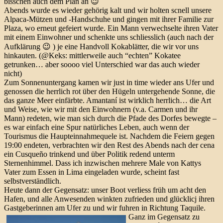
bisschen auch dem Plan an 😉
Abends wurde es wieder gehörig kalt und wir holten scnell unsere
Alpaca-Mützen und -Handschuhe und gingen mit ihrer Familie zur
Plaza, wo erneut gefeiert wurde. Ein Mann verwechselte ihren Vater
mit einem Einwohner und schenkte uns schliesslich (auch nach der
Aufklärung 😉 ) je eine Handvoll Kokablätter, die wir vor uns
hinkauten. (@Keks: mittlerweile auch “echten” Kokatee
getrunken… aber soooo viel Unterschied war das auch wieder
nicht)
Zum Sonnenuntergang kamen wir just in time wieder ans Ufer und
genossen die herrlich rot über den Hügeln untergehende Sonne, die
das ganze Meer einfärbte. Amantaní ist wirklich herrlich… die Art
und Weise, wie wir mit den Einwohnern (v.a. Carmen und ihr
Mann) redeten, wie man sich durch die Pfade des Dorfes bewegte –
es war einfach eine Spur natürliches Leben, auch wenn der
Tourismus die Haupteinnahmequele ist. Nachdem die Feiern gegen
19:00 endeten, verbrachten wir den Rest des Abends nach der cena
ein Cusqueño trinkend und über Politik redend unterm
Sternenhimmel. Dass ich inzwischen mehrere Male von Kattys
Vater zum Essen in Lima eingeladen wurde, scheint fast
selbstverständlich.
Heute dann der Gegensatz: unser Boot verliess früh um acht den
Hafen, und alle Anwesenden winkten zufrieden und glücklicj ihren
Gastgeberinnen am Ufer zu und wir fuhren in Richtung Taquile.
Ganz im Gegensatz zu