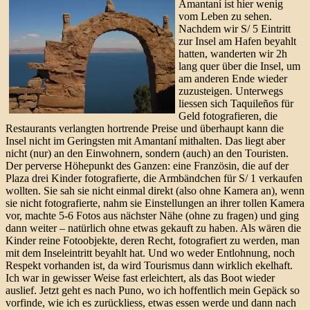
Amantaní ist hier wenig
vom Leben zu sehen.
Nachdem wir S/ 5 Eintritt
zur Insel am Hafen beyahlt
hatten, wanderten wir 2h
lang quer über die Insel, um
am anderen Ende wieder
zuzusteigen. Unterwegs
liessen sich Taquileños für
Geld fotografieren, die
Restaurants verlangten hortrende Preise und überhaupt kann die
Insel nicht im Geringsten mit Amantaní mithalten. Das liegt aber
nicht (nur) an den Einwohnern, sondern (auch) an den Touristen.
Der perverse Höhepunkt des Ganzen: eine Französin, die auf der
Plaza drei Kinder fotografierte, die Armbändchen für S/ 1 verkaufen
wollten. Sie sah sie nicht einmal direkt (also ohne Kamera an), wenn
sie nicht fotografierte, nahm sie Einstellungen an ihrer tollen Kamera
vor, machte 5-6 Fotos aus nächster Nähe (ohne zu fragen) und ging
dann weiter – natürlich ohne etwas gekauft zu haben. Als wären die
Kinder reine Fotoobjekte, deren Recht, fotografiert zu werden, man
mit dem Inseleintritt beyahlt hat. Und wo weder Entlohnung, noch
Respekt vorhanden ist, da wird Tourismus dann wirklich ekelhaft.
Ich war in gewisser Weise fast erleichtert, als das Boot wieder
auslief. Jetzt geht es nach Puno, wo ich hoffentlich mein Gepäck so
vorfinde, wie ich es zurückliess, etwas essen werde und dann nach