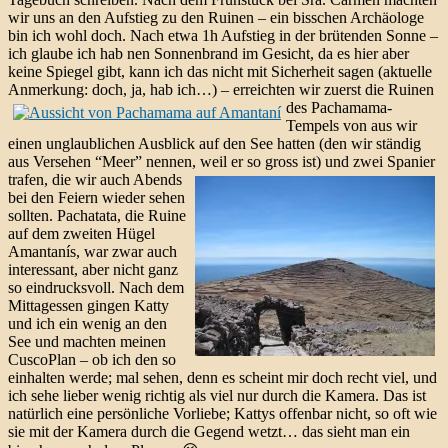
wir uns an den Aufstieg zu den Ruinen – ein bisschen Archäologe
bin ich wohl doch. Nach etwa 1h Aufstieg in der brütenden Sonne –
ich glaube ich hab nen Sonnenbrand im Gesicht, da es hier aber
keine Spiegel gibt, kann ich das nicht mit Sicherheit sagen (aktuelle
Anmerkung: doch, ja, hab ich…) –
erreichten wir zuerst die Ruinen
des Pachamama-
Tempels von aus wir
einen unglaublichen Ausblick auf den See hatten (den wir ständig
aus Versehen “Meer” nennen, weil er so gross ist)
und zwei Spanier
trafen, die wir auch Abends
bei den Feiern wieder sehen
sollten. Pachatata, die Ruine
auf dem zweiten Hügel
Amantanís, war zwar auch
interessant, aber nicht ganz
so eindrucksvoll. Nach dem
Mittagessen gingen Katty
und ich ein wenig an den
See und machten meinen
CuscoPlan – ob ich den so
einhalten werde; mal sehen, denn es scheint mir doch recht viel, und
ich sehe lieber wenig richtig als viel nur durch die Kamera. Das ist
natürlich eine persönliche Vorliebe; Kattys offenbar nicht, so oft wie
sie mit der Kamera durch die Gegend wetzt… das sieht man ein