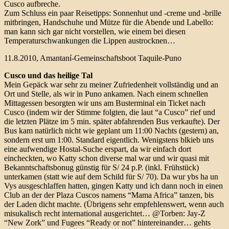
Cusco aufbreche.
Zum Schluss ein paar Reisetipps: Sonnenhut und -creme und -brille
mitbringen, Handschuhe und Mütze für die Abende und Labello:
man kann sich gar nicht vorstellen, wie einem bei diesen
Temperaturschwankungen die Lippen austrocknen…
11.8.2010, Amantaní-Gemeinschaftsboot Taquile-Puno
Cusco und das heilige Tal
Mein Gepäck war sehr zu meiner Zufriedenheit vollständig und an
Ort und Stelle, als wir in Puno ankamen. Nach einem schnellen
Mittagessen besorgten wir uns am Busterminal ein Ticket nach
Cusco (indem wir der Stimme folgten, die laut “a Cusco” rief und
die letzten Plätze im 5 min. später abfahrenden Bus verkaufte). Der
Bus kam natürlich nicht wie geplant um 11:00 Nachts (gestern) an,
sondern erst um 1:00. Standard eigentlich. Wenigstens blkieb uns
eine aufwendige Hostal-Suche erspart, da wir einfach dort
eincheckten, wo Katty schon diverse mal war und wir quasi mit
Bekanntschaftsbonug günstig für S/ 24 p.P. (inkl. Frühstück)
unterkamen (statt wie auf dem Schild für S/ 70). Da wur ybs ha un
Vys ausgeschlaffen hatten, gingen Katty und ich dann noch in einen
Club an der der Plaza Cuscos namens “Mama Africa” tanzen, bis
der Laden dicht machte. (Übrigens sehr empfehlenswert, wenn auch
misukalisch recht international ausgerichtet… @Torben: Jay-Z
“New Zork” und Fugees “Ready or not” hintereinander… gehts