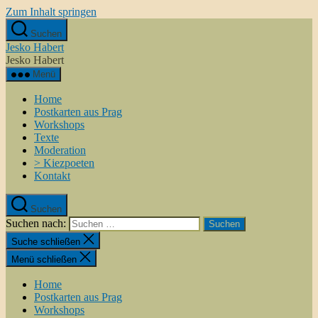
Zum Inhalt springen
Suchen
Jesko Habert
Jesko Habert
Menü
Home
Postkarten aus Prag
Workshops
Texte
Moderation
> Kiezpoeten
Kontakt
Suchen
Suchen nach:
Suche schließen
Menü schließen
Home
Postkarten aus Prag
Workshops