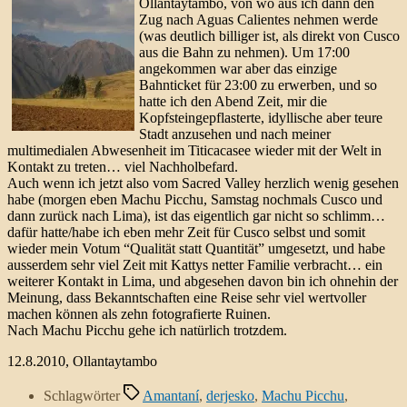
Ollantaytambo, von wo aus ich dann den
Zug nach Aguas Calientes nehmen werde
(was deutlich billiger ist, als direkt von Cusco
aus die Bahn zu nehmen). Um 17:00
angekommen war aber das einzige
Bahnticket für 23:00 zu erwerben, und so
hatte ich den Abend Zeit, mir die
Kopfsteingepflasterte, idyllische aber teure
Stadt anzusehen und nach meiner
multimedialen Abwesenheit im Titicacasee wieder mit der Welt in
Kontakt zu treten… viel Nachholbefard.
Auch wenn ich jetzt also vom Sacred Valley herzlich wenig gesehen
habe (morgen eben Machu Picchu, Samstag nochmals Cusco und
dann zurück nach Lima), ist das eigentlich gar nicht so schlimm…
dafür hatte/habe ich eben mehr Zeit für Cusco selbst und somit
wieder mein Votum “Qualität statt Quantität” umgesetzt, und habe
ausserdem sehr viel Zeit mit Kattys netter Familie verbracht… ein
weiterer Kontakt in Lima, und abgesehen davon bin ich ohnehin der
Meinung, dass Bekanntschaften eine Reise sehr viel wertvoller
machen können als zehn fotografierte Ruinen.
Nach Machu Picchu gehe ich natürlich trotzdem.
12.8.2010, Ollantaytambo
Schlagwörter
Amantaní
,
derjesko
,
Machu Picchu
,