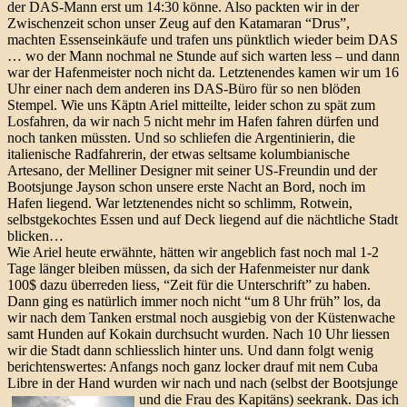
der DAS-Mann erst um 14:30 könne. Also packten wir in der
Zwischenzeit schon unser Zeug auf den Katamaran “Drus”,
machten Essenseinkäufe und trafen uns pünktlich wieder beim DAS
… wo der Mann nochmal ne Stunde auf sich warten less – und dann
war der Hafenmeister noch nicht da. Letztenendes kamen wir um 16
Uhr einer nach dem anderen ins DAS-Büro für so nen blöden
Stempel. Wie uns Käptn Ariel mitteilte, leider schon zu spät zum
Losfahren, da wir nach 5 nicht mehr im Hafen fahren dürfen und
noch tanken müssten. Und so schliefen die Argentinierin, die
italienische Radfahrerin, der etwas seltsame kolumbianische
Artesano, der Melliner Designer mit seiner US-Freundin und der
Bootsjunge Jayson schon unsere erste Nacht an Bord, noch im
Hafen liegend. War letztenendes nicht so schlimm, Rotwein,
selbstgekochtes Essen und auf Deck liegend auf die nächtliche Stadt
blicken…
Wie Ariel heute erwähnte, hätten wir angeblich fast noch mal 1-2
Tage länger bleiben müssen, da sich der Hafenmeister nur dank
100$ dazu überreden liess, “Zeit für die Unterschrift” zu haben.
Dann ging es natürlich immer noch nicht “um 8 Uhr früh” los, da
wir nach dem Tanken erstmal noch ausgiebig von der Küstenwache
samt Hunden auf Kokain durchsucht wurden. Nach 10 Uhr liessen
wir die Stadt dann schliesslich hinter uns. Und dann folgt wenig
berichtenswertes: Anfangs noch ganz locker drauf mit nem Cuba
Libre in der Hand wurden wir nach und nach (selbst der Bootsjunge
und die Frau des Kapitäns) seekrank.
Das ich