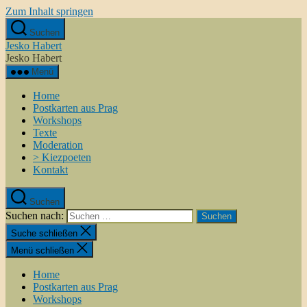
Zum Inhalt springen
Suchen
Jesko Habert
Jesko Habert
Menü
Home
Postkarten aus Prag
Workshops
Texte
Moderation
> Kiezpoeten
Kontakt
Suchen
Suchen nach:
Suche schließen
Menü schließen
Home
Postkarten aus Prag
Workshops