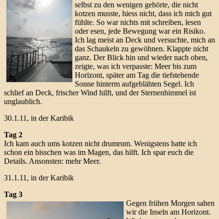
selbst zu den wenigen gehörte, die nicht
kotzen musste, hiess nicht, dass ich mich gut
fühlte. So war nichts mit schreiben, lesen
oder esen, jede Bewegung war ein Risiko.
Ich lag meist an Deck und versuchte, mich an
das Schaukeln zu gewöhnen. Klappte nicht
ganz. Der Blick hin und wieder nach oben,
zeigte, was ich verpasste: Meer bis zum
Horizont, später am Tag die tiefstehende
Sonne hinterm aufgeblähten Segel. Ich
schlief an Deck, frischer Wind hilft, und der Sternenhimmel ist
unglaublich.
30.1.11, in der Karibik
Tag 2
Ich kam auch ums kotzen nicht drumrum. Wenigstens hatte ich
schon ein bisschen was im Magen, das hilft. Ich spar euch die
Details. Ansonsten: mehr Meer.
31.1.11, in der Karibik
Tag 3
Gegen frühen Morgen sahen
wir die Inseln am Horizont.