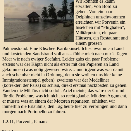
Wir konnten es kaum
erwarten, von Bord zu
gehen. Von ein paar
Delphinen umschwommen
erreichten wir Porvenir, ein
Inselchen mit “Flughafen”,
Militärposten, ein paar
Häusern, ein Restaurant und
einem grossen
Palmenstrand. Eine Klischee-Karibikinsel. Ich schwamm an Land
und kostete den Sandstrand voll aus – fühlte mich nach nur 2 Tagen
Meer wie nach ewiger Seefahrt. Leider gabs ein paar Probleme:
erstens war der Käptn nicht als erster mit den Papieren an Land
gekommen (was nötig gewesen wäre… und irgendwas war damit
auch scheinbar nicht in Ordnung, denn sie wollten uns hier keine
Immigrationsstempel geben), zweitens war der Medelliner
(korrekter: der Paisa) so schlau, direkt erstmal nacktbaden zu gehen.
Fanden die Militärs nicht so toll. Ariel meinte, das wäre der Grund
für die Probleme, was ich nicht so recht glaube. Mit dem Argument,
er müsste was an einem der Motoren reparieren, erhielten wir
immerhin die Erlaubnis, den Tag heute hier zu verbringen und dann
morgen nach Portobello zu fahren.
1.2.11, Porvenir, Panama