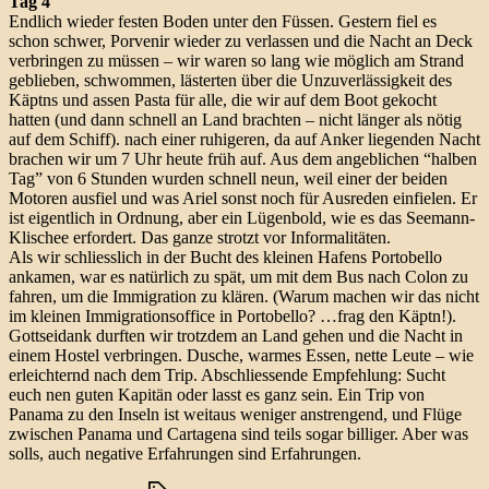
Tag 4
Endlich wieder festen Boden unter den Füssen. Gestern fiel es
schon schwer, Porvenir wieder zu verlassen und die Nacht an Deck
verbringen zu müssen – wir waren so lang wie möglich am Strand
geblieben, schwommen, lästerten über die Unzuverlässigkeit des
Käptns und assen Pasta für alle, die wir auf dem Boot gekocht
hatten (und dann schnell an Land brachten – nicht länger als nötig
auf dem Schiff). nach einer ruhigeren, da auf Anker liegenden Nacht
brachen wir um 7 Uhr heute früh auf. Aus dem angeblichen “halben
Tag” von 6 Stunden wurden schnell neun, weil einer der beiden
Motoren ausfiel und was Ariel sonst noch für Ausreden einfielen. Er
ist eigentlich in Ordnung, aber ein Lügenbold, wie es das Seemann-
Klischee erfordert. Das ganze strotzt vor Informalitäten.
Als wir schliesslich in der Bucht des kleinen Hafens Portobello
ankamen, war es natürlich zu spät, um mit dem Bus nach Colon zu
fahren, um die Immigration zu klären. (Warum machen wir das nicht
im kleinen Immigrationsoffice in Portobello? …frag den Käptn!).
Gottseidank durften wir trotzdem an Land gehen und die Nacht in
einem Hostel verbringen. Dusche, warmes Essen, nette Leute – wie
erleichternd nach dem Trip. Abschliessende Empfehlung: Sucht
euch nen guten Kapitän oder lasst es ganz sein. Ein Trip von
Panama zu den Inseln ist weitaus weniger anstrengend, und Flüge
zwischen Panama und Cartagena sind teils sogar billiger. Aber was
solls, auch negative Erfahrungen sind Erfahrungen.