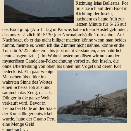
Richtung Islas Ballestas. Por
fin sitze ich auf dem Boot in
Richtung der Inseln,
nachdem es heute früh zur
letzten Minute für S/ 25 auf
das Boot ging. (Am 1. Tag in Paracas hatte ich ein Hostel gefunden,
das uns zusätzlich für S/ 30 (der Normalpreis) die Tour anbot. Auf
Nachfrage, ob er das nicht billiger machen könne wenn man beides
nimmt, meinte er, wenn ich das Zimmer
nicht
nähme, könne er die
Tour für S/ 25 anbieten – bis jetzt nicht verstanden, aber natürlich
heute ausgenutzt…). Im Wahnsinnstempo düsen wir nun an der
mysteriösen Candelera-Felszeichnung vorbei zu den Inseln, die
ohne Übertreibung von oben bis unten mit Vögel und deren Kot
bedeckt ist.
Ein paar wenige
Menschen üben hier im
wahrsten Sinne des Wortes
einen Scheiss-Job aus und
sammeln das Zeug, das als
Dünger in die ganze Welt
verkauft wird. Bevor in
Leuna bei Halle an der Saale
der Kunstdünger entwickelt
wurde, hatte der Guano Peru
eine Menge Geld
eingebracht…