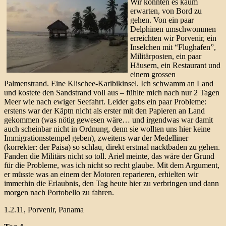
Wir konnten es kaum
erwarten, von Bord zu
gehen. Von ein paar
Delphinen umschwommen
erreichten wir Porvenir, ein
Inselchen mit “Flughafen”,
Militärposten, ein paar
Häusern, ein Restaurant und
einem grossen
Palmenstrand. Eine Klischee-Karibikinsel. Ich schwamm an Land
und kostete den Sandstrand voll aus – fühlte mich nach nur 2 Tagen
Meer wie nach ewiger Seefahrt. Leider gabs ein paar Probleme:
erstens war der Käptn nicht als erster mit den Papieren an Land
gekommen (was nötig gewesen wäre… und irgendwas war damit
auch scheinbar nicht in Ordnung, denn sie wollten uns hier keine
Immigrationsstempel geben), zweitens war der Medelliner
(korrekter: der Paisa) so schlau, direkt erstmal nacktbaden zu gehen.
Fanden die Militärs nicht so toll. Ariel meinte, das wäre der Grund
für die Probleme, was ich nicht so recht glaube. Mit dem Argument,
er müsste was an einem der Motoren reparieren, erhielten wir
immerhin die Erlaubnis, den Tag heute hier zu verbringen und dann
morgen nach Portobello zu fahren.
1.2.11, Porvenir, Panama