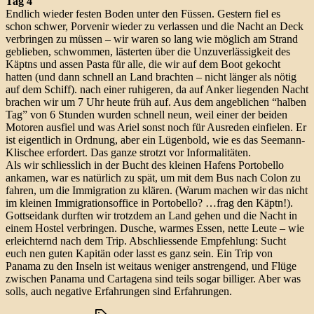
Tag 4
Endlich wieder festen Boden unter den Füssen. Gestern fiel es
schon schwer, Porvenir wieder zu verlassen und die Nacht an Deck
verbringen zu müssen – wir waren so lang wie möglich am Strand
geblieben, schwommen, lästerten über die Unzuverlässigkeit des
Käptns und assen Pasta für alle, die wir auf dem Boot gekocht
hatten (und dann schnell an Land brachten – nicht länger als nötig
auf dem Schiff). nach einer ruhigeren, da auf Anker liegenden Nacht
brachen wir um 7 Uhr heute früh auf. Aus dem angeblichen “halben
Tag” von 6 Stunden wurden schnell neun, weil einer der beiden
Motoren ausfiel und was Ariel sonst noch für Ausreden einfielen. Er
ist eigentlich in Ordnung, aber ein Lügenbold, wie es das Seemann-
Klischee erfordert. Das ganze strotzt vor Informalitäten.
Als wir schliesslich in der Bucht des kleinen Hafens Portobello
ankamen, war es natürlich zu spät, um mit dem Bus nach Colon zu
fahren, um die Immigration zu klären. (Warum machen wir das nicht
im kleinen Immigrationsoffice in Portobello? …frag den Käptn!).
Gottseidank durften wir trotzdem an Land gehen und die Nacht in
einem Hostel verbringen. Dusche, warmes Essen, nette Leute – wie
erleichternd nach dem Trip. Abschliessende Empfehlung: Sucht
euch nen guten Kapitän oder lasst es ganz sein. Ein Trip von
Panama zu den Inseln ist weitaus weniger anstrengend, und Flüge
zwischen Panama und Cartagena sind teils sogar billiger. Aber was
solls, auch negative Erfahrungen sind Erfahrungen.