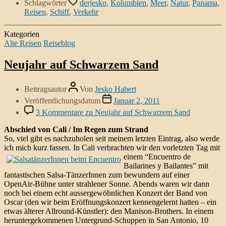
Schlagwörter
derjesko
,
Kolumbien
,
Meer
,
Natur
,
Panama
,
Reisen
,
Schiff
,
Verkehr
Kategorien
Alte Reisen
Reiseblog
Neujahr auf Schwarzem Sand
Beitragsautor
Von
Jesko Habert
Veröffentlichungsdatum
Januar 2, 2011
3 Kommentare
zu Neujahr auf Schwarzem Sand
Abschied von Cali / Im Regen zum Strand
So, viel gibt es nachzuholen seit meinem letzten Eintrag, also werde
ich mich kurz fassen. In Cali verbrachten wir den vorletzten Tag
mit
einem “Encuentro de
Bailarines y Bailantes” mit
fantastischen Salsa-TänzerInnen zum bewundern auf einer
OpenAir-Bühne unter strahlener Sonne. Abends waren wir dann
noch bei einem echt aussergewöhnlichen Konzert der Band von
Oscar (den wir beim Eröffnungskonzert kennengelernt hatten – ein
etwas älterer Allround-Künstler): den Manison-Brothers. In einem
heruntergekommenen Untergrund-Schuppen in San Antonio, 10