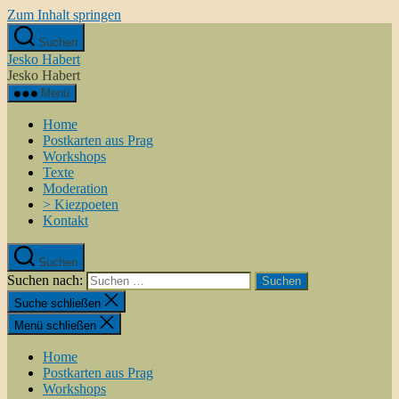
Zum Inhalt springen
Suchen
Jesko Habert
Jesko Habert
Menü
Home
Postkarten aus Prag
Workshops
Texte
Moderation
> Kiezpoeten
Kontakt
Suchen
Suchen nach:
Suche schließen
Menü schließen
Home
Postkarten aus Prag
Workshops