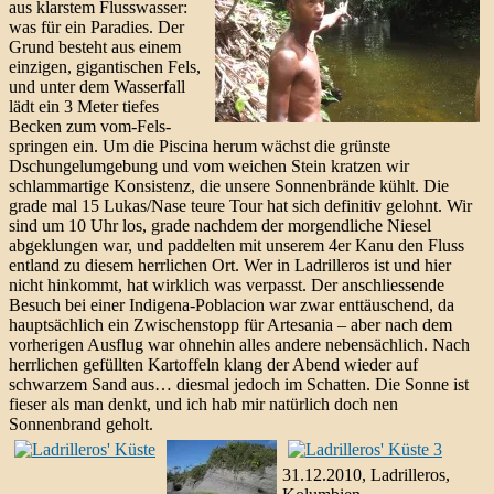
aus klarstem Flusswasser:
was für ein Paradies. Der
Grund besteht aus einem
einzigen, gigantischen Fels,
und unter dem Wasserfall
lädt ein 3 Meter tiefes
Becken zum vom-Fels-
springen ein. Um die Piscina herum wächst die grünste
Dschungelumgebung und vom weichen Stein kratzen wir
schlammartige Konsistenz, die unsere Sonnenbrände kühlt. Die
grade mal 15 Lukas/Nase teure Tour hat sich definitiv gelohnt. Wir
sind um 10 Uhr los, grade nachdem der morgendliche Niesel
abgeklungen war, und paddelten mit unserem 4er Kanu den Fluss
entland zu diesem herrlichen Ort. Wer in Ladrilleros ist und hier
nicht hinkommt, hat wirklich was verpasst. Der anschliessende
Besuch bei einer Indigena-Poblacion war zwar enttäuschend, da
hauptsächlich ein Zwischenstopp für Artesania – aber nach dem
vorherigen Ausflug war ohnehin alles andere nebensächlich. Nach
herrlichen gefüllten Kartoffeln klang der Abend wieder auf
schwarzem Sand aus… diesmal jedoch im Schatten. Die Sonne ist
fieser als man denkt, und ich hab mir natürlich doch nen
Sonnenbrand geholt.
31.12.2010, Ladrilleros,