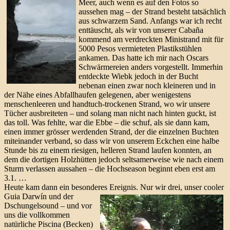
Meer, auch wenn es auf den Fotos so
aussehen mag – der Strand besteht tatsächlich
aus schwarzem Sand. Anfangs war ich recht
enttäuscht, als wir von unserer Cabaña
kommend am verdreckten Ministrand mit für
5000 Pesos vermieteten Plastikstühlen
ankamen. Das hatte ich mir nach Oscars
Schwärmereien anders vorgestellt. Immerhin
entdeckte Wiebk jedoch in der Bucht
nebenan einen zwar noch kleineren und in
der Nähe eines Abfallhaufen gelegenen, aber wenigestens
menschenleeren und handtuch-trockenen Strand, wo wir unsere
Tücher ausbreiteten – und solang man nicht nach hinten guckt, ist
das toll. Was fehlte, war die Ebbe – die schuf, als sie dann kam,
einen immer grösser werdenden Strand, der die einzelnen Buchten
miteinander verband, so dass wir von unserem Eckchen eine halbe
Stunde bis zu einem riesigen, helleren Strand laufen konnten, an
dem die dortigen Holzhütten jedoch seltsamerweise wie nach einem
Sturm verlassen aussahen – die Hochseason beginnt eben erst am
3.1. …
Heute kam dann ein besonderes Ereignis.
Nur wir drei, unser cooler
Guia Darwín und der
Dschungelsound – und vor
uns die vollkommen
natürliche Piscina (Becken)