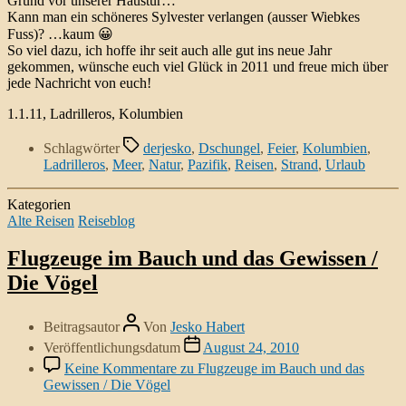
Grund vor unserer Haustür…
Kann man ein schöneres Sylvester verlangen (ausser Wiebkes
Fuss)? …kaum 😀
So viel dazu, ich hoffe ihr seit auch alle gut ins neue Jahr
gekommen, wünsche euch viel Glück in 2011 und freue mich über
jede Nachricht von euch!
1.1.11, Ladrilleros, Kolumbien
Schlagwörter
derjesko
,
Dschungel
,
Feier
,
Kolumbien
,
Ladrilleros
,
Meer
,
Natur
,
Pazifik
,
Reisen
,
Strand
,
Urlaub
Kategorien
Alte Reisen
Reiseblog
Flugzeuge im Bauch und das Gewissen /
Die Vögel
Beitragsautor
Von
Jesko Habert
Veröffentlichungsdatum
August 24, 2010
Keine Kommentare
zu Flugzeuge im Bauch und das
Gewissen / Die Vögel