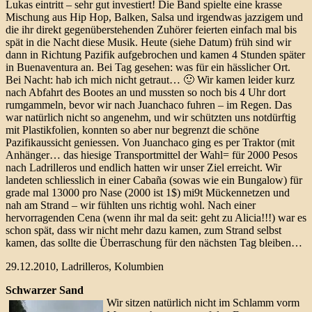
Lukas eintritt – sehr gut investiert! Die Band spielte eine krasse
Mischung aus Hip Hop, Balken, Salsa und irgendwas jazzigem und
die ihr direkt gegenüberstehenden Zuhörer feierten einfach mal bis
spät in die Nacht diese Musik. Heute (siehe Datum) früh sind wir
dann in Richtung Pazifik aufgebrochen und kamen 4 Stunden später
in Buenaventura an. Bei Tag gesehen: was für ein hässlicher Ort.
Bei Nacht: hab ich mich nicht getraut… 🙂 Wir kamen leider kurz
nach Abfahrt des Bootes an und mussten so noch bis 4 Uhr dort
rumgammeln, bevor wir nach Juanchaco fuhren – im Regen. Das
war natürlich nicht so angenehm, und wir schützten uns notdürftig
mit Plastikfolien, konnten so aber nur begrenzt die schöne
Pazifikaussicht geniessen. Von Juanchaco ging es per Traktor (mit
Anhänger… das hiesige Transportmittel der Wahl= für 2000 Pesos
nach Ladrilleros und endlich hatten wir unser Ziel erreicht. Wir
landeten schliesslich in einer Cabaña (sowas wie ein Bungalow) für
grade mal 13000 pro Nase (2000 ist 1$) mi9t Mückennetzen und
nah am Strand – wir fühlten uns richtig wohl. Nach einer
hervorragenden Cena (wenn ihr mal da seit: geht zu Alicia!!!) war es
schon spät, dass wir nicht mehr dazu kamen, zum Strand selbst
kamen, das sollte die Überraschung für den nächsten Tag bleiben…
29.12.2010, Ladrilleros, Kolumbien
Schwarzer Sand
Wir sitzen natürlich nicht im Schlamm vorm