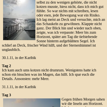
selbst zu den wenigen gehörte, die nicht
kotzen musste, hiess nicht, dass ich mich gut
fühlte. So war nichts mit schreiben, lesen
oder esen, jede Bewegung war ein Risiko.
Ich lag meist an Deck und versuchte, mich an
das Schaukeln zu gewöhnen. Klappte nicht
ganz. Der Blick hin und wieder nach oben,
zeigte, was ich verpasste: Meer bis zum
Horizont, später am Tag die tiefstehende
Sonne hinterm aufgeblähten Segel. Ich
schlief an Deck, frischer Wind hilft, und der Sternenhimmel ist
unglaublich.
30.1.11, in der Karibik
Tag 2
Ich kam auch ums kotzen nicht drumrum. Wenigstens hatte ich
schon ein bisschen was im Magen, das hilft. Ich spar euch die
Details. Ansonsten: mehr Meer.
31.1.11, in der Karibik
Tag 3
Gegen frühen Morgen sahen
wir die Inseln am Horizont.