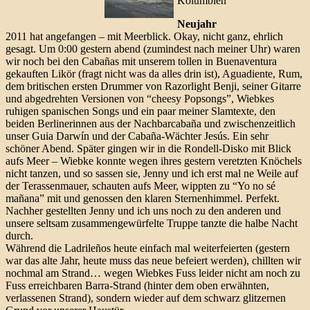
Kolumbien
Neujahr
2011 hat angefangen – mit Meerblick. Okay, nicht ganz, ehrlich
gesagt. Um 0:00 gestern abend (zumindest nach meiner Uhr) waren
wir noch bei den Cabañas mit unserem tollen in Buenaventura
gekauften Likör (fragt nicht was da alles drin ist), Aguadiente, Rum,
dem britischen ersten Drummer von Razorlight Benji, seiner Gitarre
und abgedrehten Versionen von “cheesy Popsongs”, Wiebkes
ruhigen spanischen Songs und ein paar meiner Slamtexte, den
beiden Berlinerinnen aus der Nachbarcabaña und zwischenzeitlich
unser Guia Darwín und der Cabaña-Wächter Jesús. Ein sehr
schöner Abend. Später gingen wir in die Rondell-Disko mit Blick
aufs Meer – Wiebke konnte wegen ihres gestern veretzten Knöchels
nicht tanzen, und so sassen sie, Jenny und ich erst mal ne Weile auf
der Terassenmauer, schauten aufs Meer, wippten zu “Yo no sé
mañana” mit und genossen den klaren Sternenhimmel. Perfekt.
Nachher gestellten Jenny und ich uns noch zu den anderen und
unsere seltsam zusammengewürfelte Truppe tanzte die halbe Nacht
durch.
Während die Ladrileños heute einfach mal weiterfeierten (gestern
war das alte Jahr, heute muss das neue befeiert werden), chillten wir
nochmal am Strand… wegen Wiebkes Fuss leider nicht am noch zu
Fuss erreichbaren Barra-Strand (hinter dem oben erwähnten,
verlassenen Strand), sondern wieder auf dem schwarz glitzernen