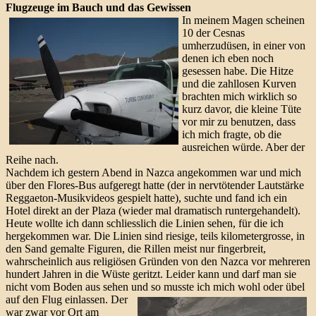
Flugzeuge im Bauch und das Gewissen
In meinem Magen scheinen
10 der Cesnas
umherzudüsen, in einer von
denen ich eben noch
gesessen habe. Die Hitze
und die zahllosen Kurven
brachten mich wirklich so
kurz davor, die kleine Tüte
vor mir zu benutzen, dass
ich mich fragte, ob die
ausreichen würde. Aber der
Reihe nach.
Nachdem ich gestern Abend in Nazca angekommen war und mich
über den Flores-Bus aufgeregt hatte (der in nervtötender Lautstärke
Reggaeton-Musikvideos gespielt hatte), suchte und fand ich ein
Hotel direkt an der Plaza (wieder mal dramatisch runtergehandelt).
Heute wollte ich dann schliesslich die Linien sehen, für die ich
hergekommen war. Die Linien sind riesige, teils kilometergrosse, in
den Sand gemalte Figuren, die Rillen meist nur fingerbreit,
wahrscheinlich aus religiösen Gründen von den Nazca vor mehreren
hundert Jahren in die Wüste geritzt. Leider kann und darf man sie
nicht vom Boden aus sehen und so musste ich mich wohl oder übel
auf den Flug einlassen.
Der
war zwar vor Ort am