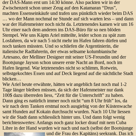
der DAS-Mann erst um 14:30 könne. Also packten wir in der
Zwischenzeit schon unser Zeug auf den Katamaran “Drus”,
machten Essenseinkäufe und trafen uns pünktlich wieder beim DAS
… wo der Mann nochmal ne Stunde auf sich warten less – und dann
war der Hafenmeister noch nicht da. Letztenendes kamen wir um 16
Uhr einer nach dem anderen ins DAS-Büro für so nen blöden
Stempel. Wie uns Käptn Ariel mitteilte, leider schon zu spät zum
Losfahren, da wir nach 5 nicht mehr im Hafen fahren dürfen und
noch tanken müssten. Und so schliefen die Argentinierin, die
italienische Radfahrerin, der etwas seltsame kolumbianische
Artesano, der Melliner Designer mit seiner US-Freundin und der
Bootsjunge Jayson schon unsere erste Nacht an Bord, noch im
Hafen liegend. War letztenendes nicht so schlimm, Rotwein,
selbstgekochtes Essen und auf Deck liegend auf die nächtliche Stadt
blicken…
Wie Ariel heute erwähnte, hätten wir angeblich fast noch mal 1-2
Tage länger bleiben müssen, da sich der Hafenmeister nur dank
100$ dazu überreden liess, “Zeit für die Unterschrift” zu haben.
Dann ging es natürlich immer noch nicht “um 8 Uhr früh” los, da
wir nach dem Tanken erstmal noch ausgiebig von der Küstenwache
samt Hunden auf Kokain durchsucht wurden. Nach 10 Uhr liessen
wir die Stadt dann schliesslich hinter uns. Und dann folgt wenig
berichtenswertes: Anfangs noch ganz locker drauf mit nem Cuba
Libre in der Hand wurden wir nach und nach (selbst der Bootsjunge
und die Frau des Kapitäns) seekrank.
Das ich