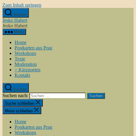
Zum Inhalt springen
Suchen
Jesko Habert
Jesko Habert
Menü
Home
Postkarten aus Prag
Workshops
Texte
Moderation
> Kiezpoeten
Kontakt
Suchen
Suchen nach:
Suche schließen
Menü schließen
Home
Postkarten aus Prag
Workshops