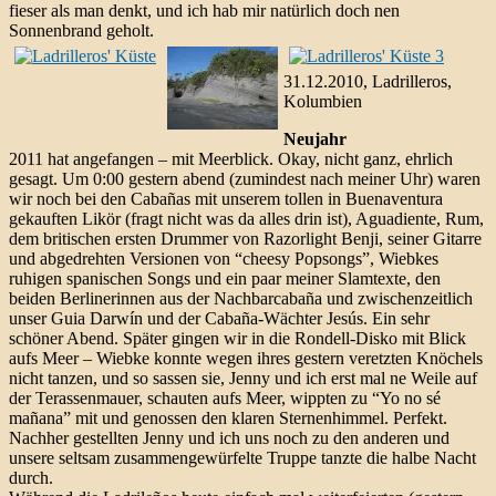
fieser als man denkt, und ich hab mir natürlich doch nen
Sonnenbrand geholt.
31.12.2010, Ladrilleros,
Kolumbien
Neujahr
2011 hat angefangen – mit Meerblick. Okay, nicht ganz, ehrlich
gesagt. Um 0:00 gestern abend (zumindest nach meiner Uhr) waren
wir noch bei den Cabañas mit unserem tollen in Buenaventura
gekauften Likör (fragt nicht was da alles drin ist), Aguadiente, Rum,
dem britischen ersten Drummer von Razorlight Benji, seiner Gitarre
und abgedrehten Versionen von “cheesy Popsongs”, Wiebkes
ruhigen spanischen Songs und ein paar meiner Slamtexte, den
beiden Berlinerinnen aus der Nachbarcabaña und zwischenzeitlich
unser Guia Darwín und der Cabaña-Wächter Jesús. Ein sehr
schöner Abend. Später gingen wir in die Rondell-Disko mit Blick
aufs Meer – Wiebke konnte wegen ihres gestern veretzten Knöchels
nicht tanzen, und so sassen sie, Jenny und ich erst mal ne Weile auf
der Terassenmauer, schauten aufs Meer, wippten zu “Yo no sé
mañana” mit und genossen den klaren Sternenhimmel. Perfekt.
Nachher gestellten Jenny und ich uns noch zu den anderen und
unsere seltsam zusammengewürfelte Truppe tanzte die halbe Nacht
durch.