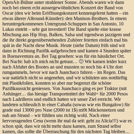
OpenAir-Bühne unter strahlener Sonne. Abends waren wir dann
noch bei einem echt aussergewöhnlichen Konzert der Band von
Oscar (den wir beim Eröffnungskonzert kennengelernt hatten – ein
etwas älterer Allround-Künstler): den Manison-Brothers. In einem
heruntergekommenen Untergrund-Schuppen in San Antonio, 10
Lukas eintritt – sehr gut investiert! Die Band spielte eine krasse
Mischung aus Hip Hop, Balken, Salsa und irgendwas jazzigem und
die ihr direkt gegenüberstehenden Zuhörer feierten einfach mal bis
spät in die Nacht diese Musik. Heute (siehe Datum) früh sind wir
dann in Richtung Pazifik aufgebrochen und kamen 4 Stunden später
in Buenaventura an. Bei Tag gesehen: was für ein hässlicher Ort.
Bei Nacht: hab ich mich nicht getraut… 🙂 Wir kamen leider kurz
nach Abfahrt des Bootes an und mussten so noch bis 4 Uhr dort
rumgammeln, bevor wir nach Juanchaco fuhren – im Regen. Das
war natürlich nicht so angenehm, und wir schützten uns notdürftig
mit Plastikfolien, konnten so aber nur begrenzt die schöne
Pazifikaussicht geniessen. Von Juanchaco ging es per Traktor (mit
Anhänger… das hiesige Transportmittel der Wahl= für 2000 Pesos
nach Ladrilleros und endlich hatten wir unser Ziel erreicht. Wir
landeten schliesslich in einer Cabaña (sowas wie ein Bungalow) für
grade mal 13000 pro Nase (2000 ist 1$) mi9t Mückennetzen und
nah am Strand – wir fühlten uns richtig wohl. Nach einer
hervorragenden Cena (wenn ihr mal da seit: geht zu Alicia!!!) war es
schon spät, dass wir nicht mehr dazu kamen, zum Strand selbst
kamen, das sollte die Überraschung für den nächsten Tag bleiben…