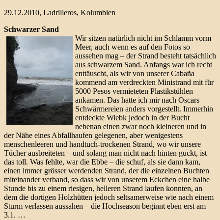
29.12.2010, Ladrilleros, Kolumbien
Schwarzer Sand
Wir sitzen natürlich nicht im Schlamm vorm
Meer, auch wenn es auf den Fotos so
aussehen mag – der Strand besteht tatsächlich
aus schwarzem Sand. Anfangs war ich recht
enttäuscht, als wir von unserer Cabaña
kommend am verdreckten Ministrand mit für
5000 Pesos vermieteten Plastikstühlen
ankamen. Das hatte ich mir nach Oscars
Schwärmereien anders vorgestellt. Immerhin
entdeckte Wiebk jedoch in der Bucht
nebenan einen zwar noch kleineren und in
der Nähe eines Abfallhaufen gelegenen, aber wenigestens
menschenleeren und handtuch-trockenen Strand, wo wir unsere
Tücher ausbreiteten – und solang man nicht nach hinten guckt, ist
das toll. Was fehlte, war die Ebbe – die schuf, als sie dann kam,
einen immer grösser werdenden Strand, der die einzelnen Buchten
miteinander verband, so dass wir von unserem Eckchen eine halbe
Stunde bis zu einem riesigen, helleren Strand laufen konnten, an
dem die dortigen Holzhütten jedoch seltsamerweise wie nach einem
Sturm verlassen aussahen – die Hochseason beginnt eben erst am
3.1. …