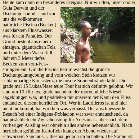
Heute kam dann ein besonderes Ereignis.
Nur wir drei, unser cooler
Guia Darwín und der
Dschungelsound – und vor
uns die vollkommen
natürliche Piscina (Becken)
aus klarstem Flusswasser:
was für ein Paradies. Der
Grund besteht aus einem
einzigen, gigantischen Fels,
und unter dem Wasserfall
lädt ein 3 Meter tiefes
Becken zum vom-Fels-
springen ein. Um die Piscina herum wächst die grünste
Dschungelumgebung und vom weichen Stein kratzen wir
schlammartige Konsistenz, die unsere Sonnenbrände kühlt. Die
grade mal 15 Lukas/Nase teure Tour hat sich definitiv gelohnt. Wir
sind um 10 Uhr los, grade nachdem der morgendliche Niesel
abgeklungen war, und paddelten mit unserem 4er Kanu den Fluss
entland zu diesem herrlichen Ort. Wer in Ladrilleros ist und hier
nicht hinkommt, hat wirklich was verpasst. Der anschliessende
Besuch bei einer Indigena-Poblacion war zwar enttäuschend, da
hauptsächlich ein Zwischenstopp für Artesania – aber nach dem
vorherigen Ausflug war ohnehin alles andere nebensächlich. Nach
herrlichen gefüllten Kartoffeln klang der Abend wieder auf
schwarzem Sand aus… diesmal jedoch im Schatten. Die Sonne ist