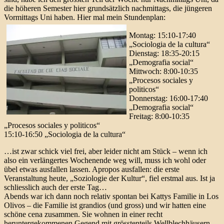
die höheren Semester hier grundsätzlich nachmittags, die jüngeren
Vormittags Uni haben. Hier mal mein Stundenplan:
Montag: 15:10-17:40
„Sociologia de la cultura“
Dienstag: 18:35-20:15
„Demografia social“
Mittwoch: 8:00-10:35
„Procesos sociales y
politicos“
Donnerstag: 16:00-17:40
„Demografia social“
Freitag: 8:00-10:35
„Procesos sociales y politicos“
15:10-16:50 „Sociologia de la cultura“
…ist zwar schick viel frei, aber leider nicht am Stück – wenn ich
also ein verlängertes Wochenende weg will, muss ich wohl oder
übel etwas ausfallen lassen. Apropos ausfallen: die erste
Veranstaltung heute, „Soziologie der Kultur“, fiel erstmal aus. Ist ja
schliesslich auch der erste Tag…
Abends war ich dann noch relativ spontan bei Kattys Familie in Los
Olivos – die Familie ist grandios (und gross) und wir hatten eine
schöne cena zusammen. Sie wohnen in einer recht
heruntergekommenen Gegend mit grösstenteils Wellblechhäusern,