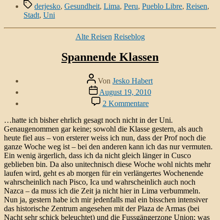
Schlagwörter
derjesko
,
Gesundheit
,
Lima
,
Peru
,
Pueblo Libre
,
Reisen
,
Stadt
,
Uni
Kategorien
Alte Reisen
Reiseblog
Spannende Klassen
Beitragsautor
Von
Jesko Habert
Veröffentlichungsdatum
August 19, 2010
zu
2 Kommentare
Spannende
Klassen
…hatte ich bisher ehrlich gesagt noch nicht in der Uni.
Genaugenommen gar keine; sowohl die Klasse gestern, als auch
heute fiel aus – von ersterer weiss ich nun, dass der Prof noch die
ganze Woche weg ist – bei den anderen kann ich das nur vermuten.
Ein wenig ärgerlich, dass ich da nicht gleich länger in Cusco
geblieben bin. Da also unitechnisch diese Woche wohl nichts mehr
laufen wird, geht es ab morgen für ein verlängertes Wochenende
wahrscheinlich nach Pisco, Ica und wahrscheinlich auch noch
Nazca – da muss ich die Zeit ja nicht hier in Lima verbummeln.
Nun ja, gestern habe ich mir jedenfalls mal ein bisschen intensiver
das historische Zentrum angesehen mit der Plaza de Armas (bei
Nacht sehr schick beleuchtet) und die Fussgängerzone Union; was