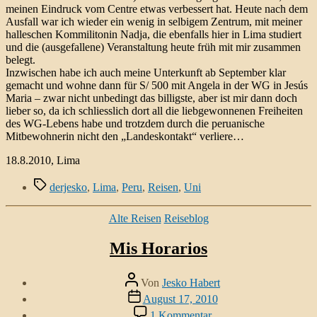
meinen Eindruck vom Centre etwas verbessert hat. Heute nach dem
Ausfall war ich wieder ein wenig in selbigem Zentrum, mit meiner
halleschen Kommilitonin Nadja, die ebenfalls hier in Lima studiert
und die (ausgefallene) Veranstaltung heute früh mit mir zusammen
belegt.
Inzwischen habe ich auch meine Unterkunft ab September klar
gemacht und wohne dann für S/ 500 mit Angela in der WG in Jesús
Maria – zwar nicht unbedingt das billigste, aber ist mir dann doch
lieber so, da ich schliesslich dort all die liebgewonnenen Freiheiten
des WG-Lebens habe und trotzdem durch die peruanische
Mitbewohnerin nicht den „Landeskontakt“ verliere…
18.8.2010, Lima
Schlagwörter
derjesko
,
Lima
,
Peru
,
Reisen
,
Uni
Kategorien
Alte Reisen
Reiseblog
Mis Horarios
Beitragsautor
Von
Jesko Habert
Veröffentlichungsdatum
August 17, 2010
zu
1 Kommentar