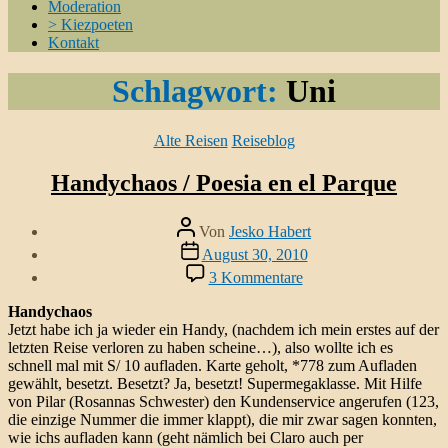
Moderation
> Kiezpoeten
Kontakt
Schlagwort:
Uni
Kategorien
Alte Reisen
Reiseblog
Handychaos / Poesia en el Parque
Beitragsautor
Von
Jesko Habert
Veröffentlichungsdatum
August 30, 2010
zu
3 Kommentare
Handychaos
/
Handychaos
Poesia
Jetzt habe ich ja wieder ein Handy, (nachdem ich mein erstes auf der
en
letzten Reise verloren zu haben scheine…), also wollte ich es
el
schnell mal mit S/ 10 aufladen. Karte geholt, *778 zum Aufladen
Parque
gewählt, besetzt. Besetzt? Ja, besetzt! Supermegaklasse. Mit Hilfe
von Pilar (Rosannas Schwester) den Kundenservice angerufen (123,
die einzige Nummer die immer klappt), die mir zwar sagen konnten,
wie ichs aufladen kann (geht nämlich bei Claro auch per