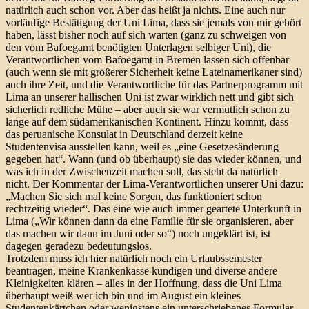
natürlich auch schon vor. Aber das heißt ja nichts. Eine auch nur
vorläufige Bestätigung der Uni Lima, dass sie jemals von mir gehört
haben, lässt bisher noch auf sich warten (ganz zu schweigen von
den vom Bafoegamt benötigten Unterlagen selbiger Uni), die
Verantwortlichen vom Bafoegamt in Bremen lassen sich offenbar
(auch wenn sie mit größerer Sicherheit keine Lateinamerikaner sind)
auch ihre Zeit, und die Verantwortliche für das Partnerprogramm mit
Lima an unserer hallischen Uni ist zwar wirklich nett und gibt sich
sicherlich redliche Mühe – aber auch sie war vermutlich schon zu
lange auf dem südamerikanischen Kontinent. Hinzu kommt, dass
das peruanische Konsulat in Deutschland derzeit keine
Studentenvisa ausstellen kann, weil es „eine Gesetzesänderung
gegeben hat“. Wann (und ob überhaupt) sie das wieder können, und
was ich in der Zwischenzeit machen soll, das steht da natürlich
nicht. Der Kommentar der Lima-Verantwortlichen unserer Uni dazu:
„Machen Sie sich mal keine Sorgen, das funktioniert schon
rechtzeitig wieder“. Das eine wie auch immer geartete Unterkunft in
Lima („Wir können dann da eine Familie für sie organisieren, aber
das machen wir dann im Juni oder so“) noch ungeklärt ist, ist
dagegen geradezu bedeutungslos.
Trotzdem muss ich hier natürlich noch ein Urlaubssemester
beantragen, meine Krankenkasse kündigen und diverse andere
Kleinigkeiten klären – alles in der Hoffnung, dass die Uni Lima
überhaupt weiß wer ich bin und im August ein kleines
Studentenkärtchen oder wenigstens ein unterschriebenes Formular