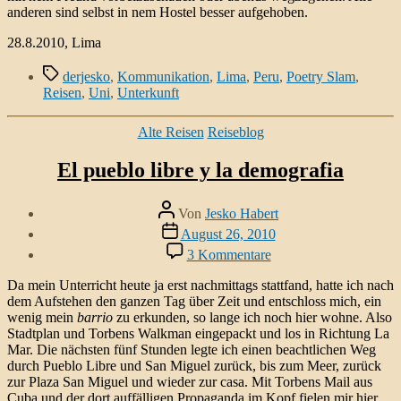
anderen sind selbst in nem Hostel besser aufgehoben.
28.8.2010, Lima
Schlagwörter
derjesko
,
Kommunikation
,
Lima
,
Peru
,
Poetry Slam
,
Reisen
,
Uni
,
Unterkunft
Kategorien
Alte Reisen
Reiseblog
El pueblo libre y la demografia
Beitragsautor
Von
Jesko Habert
Veröffentlichungsdatum
August 26, 2010
zu
3 Kommentare
El
pueblo
Da mein Unterricht heute ja erst nachmittags stattfand, hatte ich nach
libre
dem Aufstehen den ganzen Tag über Zeit und entschloss mich, ein
y
wenig mein
barrio
zu erkunden, so lange ich noch hier wohne. Also
la
Stadtplan und Torbens Walkman eingepackt und los in Richtung La
demografia
Mar. Die nächsten fünf Stunden legte ich einen beachtlichen Weg
durch Pueblo Libre und San Miguel zurück, bis zum Meer, zurück
zur Plaza San Miguel und wieder zur casa. Mit Torbens Mail aus
Cuba und der dort auffälligen Propaganda im Kopf fielen mir hier