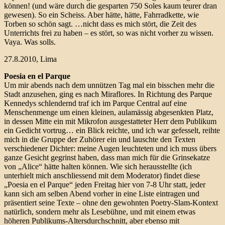
können! (und wäre durch die gesparten 750 Soles kaum teurer dran
gewesen). So ein Scheiss. Aber hätte, hätte, Fahrradkette, wie
Torben so schön sagt. …nicht dass es mich stört, die Zeit des
Unterrichts frei zu haben – es stört, so was nicht vorher zu wissen.
Vaya. Was solls.
27.8.2010, Lima
Poesia en el Parque
Um mir abends nach dem unnützen Tag mal ein bisschen mehr die
Stadt anzusehen, ging es nach Miraflores. In Richtung des Parque
Kennedys schlendernd traf ich im Parque Central auf eine
Menschenmenge um einen kleinen, aulamässig abgesenkten Platz,
in dessen Mitte ein mit Mikrofon ausgestatteter Herr dem Publikum
ein Gedicht vortrug… ein Blick reichte, und ich war gefesselt, reihte
mich in die Gruppe der Zuhörer ein und lauschte den Texten
verschiedener Dichter: meine Augen leuchteten und ich muss übers
ganze Gesicht gegrinst haben, dass man mich für die Grinsekatze
von „Alice“ hätte halten können. Wie sich herausstellte (ich
unterhielt mich anschliessend mit dem Moderator) findet diese
„Poesia en el Parque“ jeden Freitag hier von 7-8 Uhr statt, jeder
kann sich am selben Abend vorher in eine Liste eintragen und
präsentiert seine Texte – ohne den gewohnten Poetry-Slam-Kontext
natürlich, sondern mehr als Lesebühne, und mit einem etwas
höheren Publikums-Altersdurchschnitt, aber ebenso mit