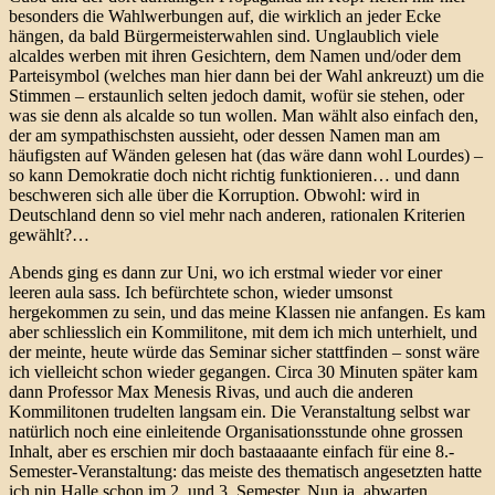
besonders die Wahlwerbungen auf, die wirklich an jeder Ecke
hängen, da bald Bürgermeisterwahlen sind. Unglaublich viele
alcaldes werben mit ihren Gesichtern, dem Namen und/oder dem
Parteisymbol (welches man hier dann bei der Wahl ankreuzt) um die
Stimmen – erstaunlich selten jedoch damit, wofür sie stehen, oder
was sie denn als alcalde so tun wollen. Man wählt also einfach den,
der am sympathischsten aussieht, oder dessen Namen man am
häufigsten auf Wänden gelesen hat (das wäre dann wohl Lourdes) –
so kann Demokratie doch nicht richtig funktionieren… und dann
beschweren sich alle über die Korruption. Obwohl: wird in
Deutschland denn so viel mehr nach anderen, rationalen Kriterien
gewählt?…
Abends ging es dann zur Uni, wo ich erstmal wieder vor einer
leeren aula sass. Ich befürchtete schon, wieder umsonst
hergekommen zu sein, und das meine Klassen nie anfangen. Es kam
aber schliesslich ein Kommilitone, mit dem ich mich unterhielt, und
der meinte, heute würde das Seminar sicher stattfinden – sonst wäre
ich vielleicht schon wieder gegangen. Circa 30 Minuten später kam
dann Professor Max Menesis Rivas, und auch die anderen
Kommilitonen trudelten langsam ein. Die Veranstaltung selbst war
natürlich noch eine einleitende Organisationsstunde ohne grossen
Inhalt, aber es erschien mir doch bastaaaante einfach für eine 8.-
Semester-Veranstaltung: das meiste des thematisch angesetzten hatte
ich nin Halle schon im 2. und 3. Semester. Nun ja, abwarten,