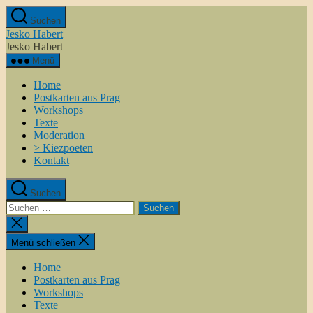
Zum
Suchen
Inhalt
Jesko Habert
springen
Jesko Habert
Menü
Home
Postkarten aus Prag
Workshops
Texte
Moderation
> Kiezpoeten
Kontakt
Suchen
Suchen
nach:
Suche
schließen
Menü schließen
Home
Postkarten aus Prag
Workshops
Texte