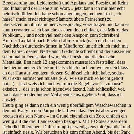
Begeisterung und Leidenschaft und Applaus und Poesie und Reim
und Inhalt und der Liebe zum Wort… jetzt kann ich mir hier echt
heimisch fühlen. Ich habe schon angefangen, meinen Text „Ich
hasse“ (mein erster richtiger Slamtext übers Fernsehen) zu
übersetzen um ihn dann hier zweisprachig vorzutragen und kann es
kaum erwarten – ich brauche es eben doch einfach, das Mikro, das
Publikum… und noch viel mehr den Ansporn zum Schreiben!
Auf der Taxifahrt nach Pueblo Libre zurück (nach ein bisschen
Nachtleben durchschwärmen in Miraflores) unterhielt ich mich mit
dem Fahrer, dessen Neffe auch Gedichte schreibt und der ausserdem
schonmal in Deutschland war, über Poesie und die deutsche
Mentalität. Erst nach 12 angekommen musste ich feststellen, dass
die hier in meiner Unterkunft tatsächlich noch ein weiteres Schloss
an der Haustür benutzen, dessen Schlüssel ich nicht habe, sodass
Pilar extra aufmachen musste (k.A. wie sie mich so leicht gehört
hat…) – jetzt weiss ich auch warum die Regel „vor 12 zuhause“
existiert… das ist ja schon irgendwie ätzend, hab schliesslich vor,
noch das ein oder andere Mal abends auszugehen. Gut, dass ich
ausziehe.
Heute ging es dann nach ein wenig überfälligem Wäschewaschen in
den mit Katty in den Parque de la Leyendas. Der ist aber weniger
poetisch als sein Name – im Grund eigentlich ein Zoo, einfach ein
wenig auf die drei Landeszonen bezogen. Mit 10 Soles ausserdem
lächerlich überteuert. Dafür trumpft er wenigstens mit Quantität und
ist einfach riesig. Wir brauchten bis zum frühen Abend, bis der Park