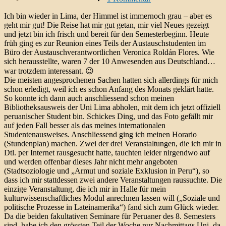
Mis
Horarios
Ich bin wieder in Lima, der Himmel ist immernoch grau – aber es
geht mir gut! Die Reise hat mir gut getan, mir viel Neues gezeigt
und jetzt bin ich frisch und bereit für den Semesterbeginn. Heute
früh ging es zur Reunion eines Teils der Austauschstudenten im
Büro der Austauschverantwortlichen Veronica Roldán Flores. Wie
sich herausstellte, waren 7 der 10 Anwesenden aus Deutschland…
war trotzdem interessant. 😉
Die meisten angesprochenen Sachen hatten sich allerdings für mich
schon erledigt, weil ich es schon Anfang des Monats geklärt hatte.
So konnte ich dann auch anschliessend schon meinen
Bibliotheksausweis der Uni Lima abholen, mit dem ich jetzt offiziell
peruanischer Student bin. Schickes Ding, und das Foto gefällt mir
auf jeden Fall besser als das meines internationalen
Studentenausweises. Anschliessend ging ich meinen Horario
(Stundenplan) machen. Zwei der drei Veranstaltungen, die ich mir in
Dtl. per Internet rausgesucht hatte, tauchten leider nirgendwo auf
und werden offenbar dieses Jahr nicht mehr angeboten
(Stadtsoziologie und „Armut und soziale Exklusion in Peru“), so
dass ich mir stattdessen zwei andere Veranstaltungen raussuchte. Die
einzige Veranstaltung, die ich mir in Halle für mein
kulturwissenschaftliches Modul anrechnen lassen will („Soziale und
politische Prozesse in Lateinamerika“) fand sich zum Glück wieder.
Da die beiden fakultativen Seminare für Peruaner des 8. Semesters
sind, habe ich den grössten Teil der Woche nur Nachmittags Uni, da