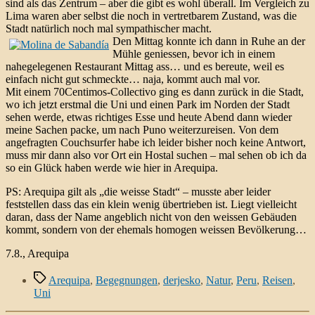
sind als das Zentrum – aber die gibt es wohl überall. Im Vergleich zu
Lima waren aber selbst die noch in vertretbarem Zustand, was die
Stadt natürlich noch mal sympathischer macht.
Den Mittag konnte ich dann in Ruhe an der
Mühle geniessen, bevor ich in einem
nahegelegenen Restaurant Mittag ass… und es bereute, weil es
einfach nicht gut schmeckte… naja, kommt auch mal vor.
Mit einem 70Centimos-Collectivo ging es dann zurück in die Stadt,
wo ich jetzt erstmal die Uni und einen Park im Norden der Stadt
sehen werde, etwas richtiges Esse und heute Abend dann wieder
meine Sachen packe, um nach Puno weiterzureisen. Von dem
angefragten Couchsurfer habe ich leider bisher noch keine Antwort,
muss mir dann also vor Ort ein Hostal suchen – mal sehen ob ich da
so ein Glück haben werde wie hier in Arequipa.
PS: Arequipa gilt als „die weisse Stadt“ – musste aber leider
feststellen dass das ein klein wenig übertrieben ist. Liegt vielleicht
daran, dass der Name angeblich nicht von den weissen Gebäuden
kommt, sondern von der ehemals homogen weissen Bevölkerung…
7.8., Arequipa
Schlagwörter
Arequipa
,
Begegnungen
,
derjesko
,
Natur
,
Peru
,
Reisen
,
Uni