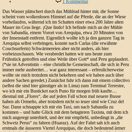
1 Kommentar
El
Molino
Das Wasser plätschert durch das Mühlrad hinter mir, die Sonne
de
scheint vom wolkenlosen Himmel auf die Pferde, die an der Wiese
Sabandía
vorbeilaufen, während ich im Schatten einer etwa 200 Jahre alten
Mauer im Gras liege. ¡Que lindo! Ich befinde mich an der Mühle
von Sabandía, einem Vorort von Arequipa, etwa 20 Minuten von
der Innenstadt entfernt. Eigentlich wollte ich ja den ganzen Tag in
Arequipa selbst verbringen, konnte nach Carlas (die erwähnte
Couchsurferin) Schwärmereien aber nicht anders, als hier
vorbeizuschauen. Wie verabredet hatten wir uns heute zum
Frühstück getroffen und eine Weile über Gott* und Peru geplaudert.
(*sie ist Adventistin – eine christliche Gemeinschaft, die sich in Peru
immer mehr ausbreitet… war ganz interessant – erfreulicherweise
wollte sie mich trotzdem nicht bekehren und wir haben auch über
andere Sachen geredet.) Zunächst fuhr ich dann mit einem collectivo
(selbst die sind hier günstiger als in Lima) zum Terminal Terrestre,
wo ich mir ein Busticket nach Puno für morgen früh kaufte…
diesmal mit „Flores“, die auf jeden Fall schon mal neuere Busse
haben als Ormeño, aber trotzdem nicht so teuer sind wie Cruz del
Sur. Dann schnappte ich mir ein Taxi, um nach Sabandía zu
kommen – und hatte Glück mit dem betagteren Taxista, mit dem ich
mich angeregt unterhielt, und der mir empfiehl, unbedingt in „die
Schweiz Perus“ zu fahren (Huaraz). Auf der Fahrt sah ich auch
erstmals die äusseren Viertel Arequipas, die doch bedeutend ärmer