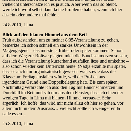
vielleicht unterschätze ich es ja auch. Aber wenn das so bleibt,
werde ich wohl selbst dann keine Probleme haben, wenn ich hier
das ein oder andere mal fehle…
24.8.2010, Lima
Blick auf den blauen Himmel aus dem Bett
Früh aufgestanden, um zu meiner 8:05-Veranstaltung zu gehen,
bemerkte ich schon schnell ein starkes Unwohlsein in der
Magengegend – das musste ja früher oder später kommen. Schon
auf dem Weg zur Bolívar plagten mich die Bauchschmerzen so sehr,
dass ich die Veranstaltung kurzerhand ausfallen liess und umkehrte –
also schon wieder kein Unterricht heute. (Nadja erzählte mir später,
dass es auch nur organisatorisch gewesen war, sowie dass die
Klasse am Freitag ausfallen würde, weil der Prof da aus
irgendeinem Grund eine Doppelbelegung hat). Bis zum späten
Nachmittag verbrachte ich also den Tag mit Bauchschmerzen und
Durchfall im Bett und sah nur aus dem Fenster, dass ich einen der
wenigen Tage in Lima mit blauem Himmel verpasste. Sehr
ärgerlich. Ich hoffe, das wird mir nicht allzu oft hier so gehen, vor
allem nicht in dem Ausmass… vielleicht sollte ich weniger en la
calle essen…
25.8.2010, Lima