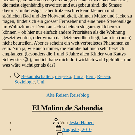
die meist eigenhändig erweitert und ausgebaut sind, die Strasse
davor ist unbefestigt – aber trotz erschreckend kleinem und
spärlichen Bad und der Notwendigkeit, drinnen Mütze und Jacke zu
tragen, findet sich ein grosser Fernseher und eine neue Stereoanlage
im Wohnzimmer. Denn an sich scheinen sie ganz gut leben zu
können – ob hier nur einfach andere Prioritäten als die Wohnung
gesetzt werden, oder woran das letztenendlich liegt, kann ich (noch)
nicht beurteilen. Aber es scheint ein weit verbreitetes Phänomen zu
sein. Nun ja, wie auch immer, die Familie hat mich sehr herzlich
empfangen (besonders die 1 und 3 Jahre alten Kinder von Kattys
Schwester 😉 ), und ich habe mich dort wirklich wohl gefühlt – und
was wäre wichtiger als das?
Schlagwörter
Bekanntschaften
,
derjesko
,
Lima
,
Peru
,
Reisen
,
Soziologie
,
Uni
Kategorien
Alte Reisen
Reiseblog
El Molino de Sabandía
Beitragsautor
Von
Jesko Habert
Veröffentlichungsdatum
August 7, 2010
zu