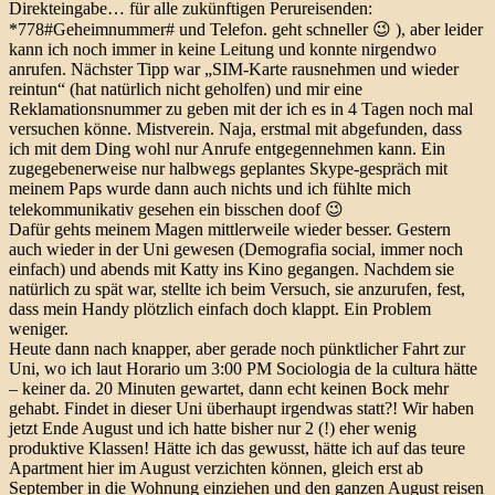
Direkteingabe… für alle zukünftigen Perureisenden:
*778#Geheimnummer# und Telefon. geht schneller 😉 ), aber leider
kann ich noch immer in keine Leitung und konnte nirgendwo
anrufen. Nächster Tipp war „SIM-Karte rausnehmen und wieder
reintun“ (hat natürlich nicht geholfen) und mir eine
Reklamationsnummer zu geben mit der ich es in 4 Tagen noch mal
versuchen könne. Mistverein. Naja, erstmal mit abgefunden, dass
ich mit dem Ding wohl nur Anrufe entgegennehmen kann. Ein
zugegebenerweise nur halbwegs geplantes Skype-gespräch mit
meinem Paps wurde dann auch nichts und ich fühlte mich
telekommunikativ gesehen ein bisschen doof 😉
Dafür gehts meinem Magen mittlerweile wieder besser. Gestern
auch wieder in der Uni gewesen (Demografia social, immer noch
einfach) und abends mit Katty ins Kino gegangen. Nachdem sie
natürlich zu spät war, stellte ich beim Versuch, sie anzurufen, fest,
dass mein Handy plötzlich einfach doch klappt. Ein Problem
weniger.
Heute dann nach knapper, aber gerade noch pünktlicher Fahrt zur
Uni, wo ich laut Horario um 3:00 PM Sociologia de la cultura hätte
– keiner da. 20 Minuten gewartet, dann echt keinen Bock mehr
gehabt. Findet in dieser Uni überhaupt irgendwas statt?! Wir haben
jetzt Ende August und ich hatte bisher nur 2 (!) eher wenig
produktive Klassen! Hätte ich das gewusst, hätte ich auf das teure
Apartment hier im August verzichten können, gleich erst ab
September in die Wohnung einziehen und den ganzen August reisen