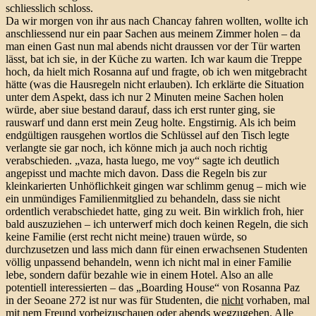
schliesslich schloss.
Da wir morgen von ihr aus nach Chancay fahren wollten, wollte ich
anschliessend nur ein paar Sachen aus meinem Zimmer holen – da
man einen Gast nun mal abends nicht draussen vor der Tür warten
lässt, bat ich sie, in der Küche zu warten. Ich war kaum die Treppe
hoch, da hielt mich Rosanna auf und fragte, ob ich wen mitgebracht
hätte (was die Hausregeln nicht erlauben). Ich erklärte die Situation
unter dem Aspekt, dass ich nur 2 Minuten meine Sachen holen
würde, aber siue bestand darauf, dass ich erst runter ging, sie
rauswarf und dann erst mein Zeug holte. Engstirnig. Als ich beim
endgültigen rausgehen wortlos die Schlüssel auf den Tisch legte
verlangte sie gar noch, ich könne mich ja auch noch richtig
verabschieden. „vaza, hasta luego, me voy“ sagte ich deutlich
angepisst und machte mich davon. Dass die Regeln bis zur
kleinkarierten Unhöflichkeit gingen war schlimm genug – mich wie
ein unmündiges Familienmitglied zu behandeln, dass sie nicht
ordentlich verabschiedet hatte, ging zu weit. Bin wirklich froh, hier
bald auszuziehen – ich unterwerf mich doch keinen Regeln, die sich
keine Familie (erst recht nicht meine) trauen würde, so
durchzusetzen und lass mich dann für einen erwachsenen Studenten
völlig unpassend behandeln, wenn ich nicht mal in einer Familie
lebe, sondern dafür bezahle wie in einem Hotel. Also an alle
potentiell interessierten – das „Boarding House“ von Rosanna Paz
in der Seoane 272 ist nur was für Studenten, die
nicht
vorhaben, mal
mit nem Freund vorbeizuschauen oder abends wegzugehen. Alle