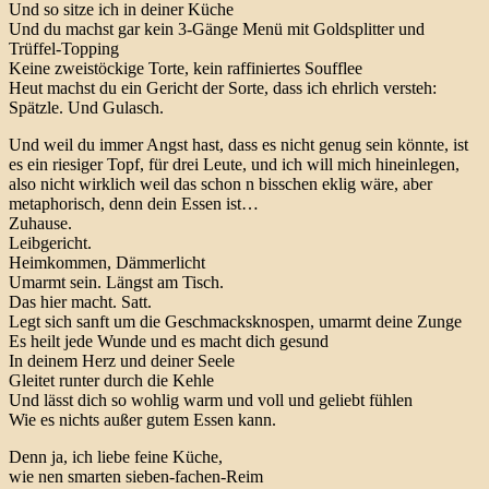
Und so sitze ich in deiner Küche
Und du machst gar kein 3-Gänge Menü mit Goldsplitter und
Trüffel-Topping
Keine zweistöckige Torte, kein raffiniertes Soufflee
Heut machst du ein Gericht der Sorte, dass ich ehrlich versteh:
Spätzle. Und Gulasch.
Und weil du immer Angst hast, dass es nicht genug sein könnte, ist
es ein riesiger Topf, für drei Leute, und ich will mich hineinlegen,
also nicht wirklich weil das schon n bisschen eklig wäre, aber
metaphorisch, denn dein Essen ist…
Zuhause.
Leibgericht.
Heimkommen, Dämmerlicht
Umarmt sein. Längst am Tisch.
Das hier macht. Satt.
Legt sich sanft um die Geschmacksknospen, umarmt deine Zunge
Es heilt jede Wunde und es macht dich gesund
In deinem Herz und deiner Seele
Gleitet runter durch die Kehle
Und lässt dich so wohlig warm und voll und geliebt fühlen
Wie es nichts außer gutem Essen kann.
Denn ja, ich liebe feine Küche,
wie nen smarten sieben-fachen-Reim