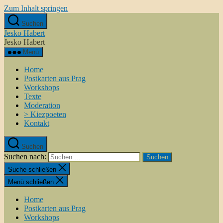
Zum Inhalt springen
Suchen
Jesko Habert
Jesko Habert
Menü
Home
Postkarten aus Prag
Workshops
Texte
Moderation
> Kiezpoeten
Kontakt
Suchen
Suchen nach:
Suche schließen
Menü schließen
Home
Postkarten aus Prag
Workshops