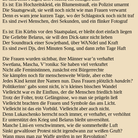
Es ist: Ein Hochzeitskleid, ein Blumenstrauß, ein Polizist umarmt
Die Staatsgewalt, sie weiß noch nicht wie man Frauen verwarnt
Denn es warn jene kurzen Tage, wo der Schlagstock noch nicht traf
Es sind zwei Menschen, drei Sekunden, und ein flinker Fotograf
Es ist: Ein Kürbis vor den Staatspalast, er bleibt dort einfach liegen
Die Geliebte Belarus, sie will den Dick-tator nicht lieben
Der Soundtrack einer Sowjetband, über WANdel und Kraft
Es sind zwei Djs, drei Minuten Song, und dann zehn Tage Haft
Die Frauen wurden sichtbar, ihre Männer war’n verhaftet
Swetlana, Mascha, V’ronika: Sie haben viel verkraftet
Nicht alle Feministinnen, zunächst erst Bürgerrechte
Sie kämpfen noch für menschenweite Würde, aber echte
Jedes Kind kennt ihre Namen nun. Dass Frauen plötzlich
handeln?
Politikerinn‘ gabs sonst nicht, is‘n kleines bisschen Wandel
Vielleicht war es ihr Einfluss, der die Menschen friedlich hielt
Trotz der Folter, trotz Gefängnisse, wo man sie prügeln ließ
Vielleicht brachten die Frauen und Symbole das ans Licht.
Vielleicht ist das ein Vorbild. Vielleicht aber auch nicht.
Denn Lukaschenko herrscht noch immer, er verhaftet, er verhöhnt
Er unterstützt den Krieg und Belarus bleibt unversöhnt.
Manche Lini-en verschwimmen, wie die sommerheiße Luft
Sinkt gewaltloser Protest nicht irgendwann zur weißen Gruft?
Wann muss man zur Waffe greifen in ner Revolution?