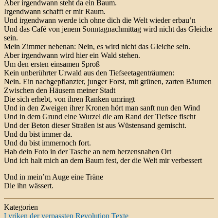
Aber irgendwann steht da ein Baum.
Irgendwann schafft er mir Raum.
Und irgendwann werde ich ohne dich die Welt wieder erbau’n
Und das Café von jenem Sonntagnachmittag wird nicht das Gleiche
sein.
Mein Zimmer nebenan: Nein, es wird nicht das Gleiche sein.
Aber irgendwann wird hier ein Wald stehen.
Um den ersten einsamen Sproß
Kein unberührter Urwald aus den Tiefseetagenträumen:
Nein. Ein nachgepflanzter, junger Forst, mit grünen, zarten Bäumen
Zwischen den Häusern meiner Stadt
Die sich erhebt, von ihren Ranken umringt
Und in den Zweigen ihrer Kronen hört man sanft nun den Wind
Und in dem Grund eine Wurzel die am Rand der Tiefsee fischt
Und der Beton dieser Straßen ist aus Wüstensand gemischt.
Und du bist immer da.
Und du bist immernoch fort.
Hab dein Foto in der Tasche an nem herzensnahen Ort
Und ich halt mich an dem Baum fest, der die Welt mir verbessert
Und in mein’m Auge eine Träne
Die ihn wässert.
Kategorien
Lyriken der verpassten Revolution
Texte