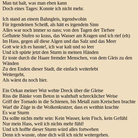
Man tut halt, was man eben kann
Doch eines Tages: Konnte ich nicht mehr.
Ich stand an einem Bahngleis, irgendwohin
Für irgendeinen Scheiß, als hätt es irgendein Sinn
Alles war noch immer so nass; von den Tagen der Tiefsee
Geflutete Stufen so krass, das Wasser am Kragen und ich rief (eh)
Im Hass, gegen all diese Algen und das Salz und das Meer
Gott wie ich es hasste!, ich war kalt und so leer
Und ich spürte jetzt den Sturm in meinen Händen
Er toste durch die Haare fremder Menschen, von dem Gleis zu den
Wänden
Zu den Enden dieser Stadt, die einfach weiterlebt
Weitergeht,
Als wärst du noch hier.
Ein Orkan meiner Wut wehte Dreck über die Gleise
Riss die Bänke vom Beton in wahrhaft schrecklicher Weise
Griff der Tornado in die Schienen, bis Metall zum Kreischen brachte
Warf die Züge in die Wolkenkratzer, dass es weithin krachte
Es war Sturm
Da sollte nichts mehr sein: Kein Wasser, kein Fisch, kein Gefühl
Nur mein Hass, weil ich nichts mehr fühl!
Und ich hoffte dieser Sturm würd alles fortwehen
Denn ich wusste, ohne dich will ich nicht weitergehen.