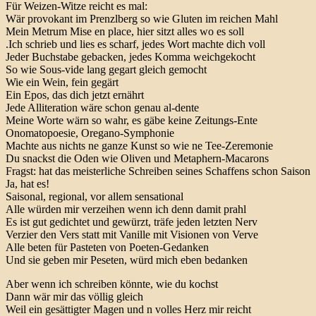
Für Weizen-Witze reicht es mal:
Wär provokant im Prenzlberg so wie Gluten im reichen Mahl
Mein Metrum Mise en place, hier sitzt alles wo es soll
.Ich schrieb und lies es scharf, jedes Wort machte dich voll
Jeder Buchstabe gebacken, jedes Komma weichgekocht
So wie Sous-vide lang gegart gleich gemocht
Wie ein Wein, fein gegärt
Ein Epos, das dich jetzt ernährt
Jede Alliteration wäre schon genau al-dente
Meine Worte wärn so wahr, es gäbe keine Zeitungs-Ente
Onomatopoesie, Oregano-Symphonie
Machte aus nichts ne ganze Kunst so wie ne Tee-Zeremonie
Du snackst die Oden wie Oliven und Metaphern-Macarons
Fragst: hat das meisterliche Schreiben seines Schaffens schon Saison
Ja, hat es!
Saisonal, regional, vor allem sensational
Alle würden mir verzeihen wenn ich denn damit prahl
Es ist gut gedichtet und gewürzt, träfe jeden letzten Nerv
Verzier den Vers statt mit Vanille mit Visionen von Verve
Alle beten für Pasteten von Poeten-Gedanken
Und sie geben mir Peseten, würd mich eben bedanken
Aber wenn ich schreiben könnte, wie du kochst
Dann wär mir das völlig gleich
Weil ein gesättigter Magen und n volles Herz mir reicht