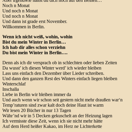
Aber irgendwie hältst du dich noch auf den Beinen…
Noch n Monat
Und noch n Monat
Und noch n Monat
Und dann ist grade erst November.
Willkommen in Berlin.
Wenn ich nicht weiß, wohin, wohin
Bist du mein Winter in Berlin…
Ich hab dir alles schon verziehn
Du bist mein Winter in Berlin….
Denn als ich dir versprach ob in schlechten oder lieben Zeiten
Da wusst’ ich diesen Winter werd’ ich wieder bleiben
Lass uns einfach den Dezember über Lieder schreiben.
Und dann den ganzen Rest des Winters einfach liegen bleiben
Winterschlaf
Inschalla
Liebe in Berlin wir bleiben immer da
Und auch wenn wir schon seit gestern nicht mehr draußen war‘n
Temp’raturen sind zwar kalt doch deine Haut ist warm
Wir lesen 20 Bücher in nur 13 Tagen
Währ’nd wir in 5 Decken gekuschelt an der Heizung lagen
Ich vermisste diese Zeit, wenn ich sie nicht mehr hätte
Auf dem Herd heißer Kakao, im Herz ne Lichterkette