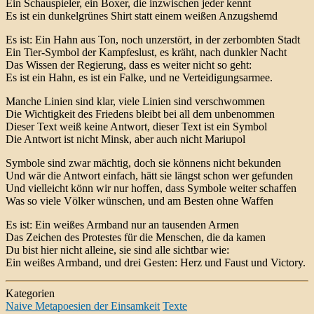
Ein Schauspieler, ein Boxer, die inzwischen jeder kennt
Es ist ein dunkelgrünes Shirt statt einem weißen Anzugshemd
Es ist: Ein Hahn aus Ton, noch unzerstört, in der zerbombten Stadt
Ein Tier-Symbol der Kampfeslust, es kräht, nach dunkler Nacht
Das Wissen der Regierung, dass es weiter nicht so geht:
Es ist ein Hahn, es ist ein Falke, und ne Verteidigungsarmee.
Manche Linien sind klar, viele Linien sind verschwommen
Die Wichtigkeit des Friedens bleibt bei all dem unbenommen
Dieser Text weiß keine Antwort, dieser Text ist ein Symbol
Die Antwort ist nicht Minsk, aber auch nicht Mariupol
Symbole sind zwar mächtig, doch sie könnens nicht bekunden
Und wär die Antwort einfach, hätt sie längst schon wer gefunden
Und vielleicht könn wir nur hoffen, dass Symbole weiter schaffen
Was so viele Völker wünschen, und am Besten ohne Waffen
Es ist: Ein weißes Armband nur an tausenden Armen
Das Zeichen des Protestes für die Menschen, die da kamen
Du bist hier nicht alleine, sie sind alle sichtbar wie:
Ein weißes Armband, und drei Gesten: Herz und Faust und Victory.
Kategorien
Naive Metapoesien der Einsamkeit
Texte