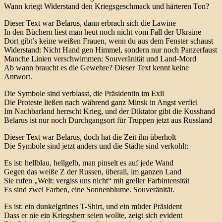
Wann kriegt Widerstand den Kriegsgeschmack und härteren Ton?
Dieser Text war Belarus, dann erbrach sich die Lawine
In den Büchern liest man heut noch nicht vom Fall der Ukraine
Dort gibt’s keine weißen Frauen, wenn du aus dem Fenster schaust
Widerstand: Nicht Hand gen Himmel, sondern nur noch Panzerfaust
Manche Linien verschwimmen: Souveränität und Land-Mord
Ab wann braucht es die Gewehre? Dieser Text kennt keine
Antwort.
Die Symbole sind verblasst, die Präsidentin im Exil
Die Proteste ließen nach während ganz Minsk in Angst verfiel
Im Nachbarland herrscht Krieg, und der Diktator gibt die Kusshand
Belarus ist nur noch Durchgangsort für Truppen jetzt aus Russland
Dieser Text war Belarus, doch hat die Zeit ihn überholt
Die Symbole sind jetzt anders und die Städte sind verkohlt:
Es ist: hellblau, hellgelb, man pinselt es auf jede Wand
Gegen das weiße Z der Russen, überall, im ganzen Land
Sie rufen „Welt: vergiss uns nicht“ mit greller Farbintensität
Es sind zwei Farben, eine Sonnenblume. Souveränität.
Es ist: ein dunkelgrünes T-Shirt, und ein müder Präsident
Dass er nie ein Kriegsherr seien wollte, zeigt sich evident