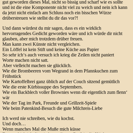
gut geworden dieses Mal, nicht so bissig und scharf wie es sollte
und ist die eine Komponente nicht viel zu weich und nein ich kann
da jetzt nicht einfach am Schluss noch ein bisschen Würze
drüberstreuen wie stellst du dir das vor?!
Und dann würdest du mir sagen, dass es ein wirklich
hervorragendes Gedicht geworden wäre und ich würde dir nicht
glauben, aber mich trotzdem drüber freuen.
Man kann zwei Künste nicht vergleichen.
Ein Löffel ist kein Stift und keine Küche aus Papier
So sehr ich‘s auch versuch ich krieg die Zeilen nicht paniert
Worte machen nicht satt.
Aber vielleicht machen sie glücklich.
Wie die Brombeeren vom Wegrand in dem Pfannkuchen zum
Frühstück
Wie Kartoffelbrei ganz üblich auf der Couch sitzend gemütlich
Wie die erste Kürbissuppe des Septembers.
Wie ein Backblech voller Brownies wenn dir eigentlich zum flenn‘
wär
Wie der Tag im Park, Freunde und Grillzeit-Spiele
Wie beim Patenkind-Besuch die gute Milchreis-Liebe
Ich werd nie schreiben, wie du kochst.
Und doch…
Wenn manches Mal die Muße mich küsse