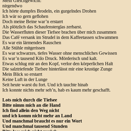
Mein Gleichgewicht:
nirgendwo
Ich hörte dumpfes Brodeln, ein gurgelndes Drohen
Ich wär so gern geflohen
Doch meine Beine war’n erstarrt
Als plötzlich das Schaufensterglas zerbarst.
Die Wasserfluten dieser Tiefsee brachen über mich zusammen
Das Café versank im Strudel in dem Kaffeetassen schwammen
Es war ein lärmendes Rauschen
Alle Stühle mitgerissen
Es war schwarzes, tiefes Wasser ohne menschliches Gewissen
Es war’n tausend Kilo Druck. Mörderisch und kalt.
Etwas schlug mir an den Kopf, verlor den körperlichen Halt
Die salztriefende Tiefsee hinterlässt mir eine krustige Zunge
Mein Blick so erstarrt
Keine Luft in der Lunge
Seit heute warst du fort. Und ich tauchte hinab
Ich konnte nichts mehr seh’n, hab es kaum mehr geschafft.
Lots mich durch die Tiefsee
Bitte nimm mich an die Hand
Ich find allein den Weg nicht
und ich komm nicht mehr an Land
Und manchmal braucht es nur ein Wort
Und manchmal tausend Stunden