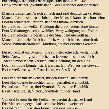
Für weniges bekannt: Die Hauptstädter heißen Minsker
Der Name früher „Weißrussland“, der Herrscher dort ist finster
Manche Linien zieh’n sich einfach und sind deutlich zu verstehn
Manche Linien sind so sichtbar, jeder Mensch kann sie schon sehn:
Dort in schwarzer Uniform standen Omon-Polizisten
Da die Frau’n in weißer Kleidung die die Friedensfahne hissten
Dort Verhaftungen schon wahllos, Vergewaltigung und Folter
Da die friedlichen Proteste die der Staat bald überrollt hat
Manche Linien zieh’n sich einfach. Aber leicht ists dadurch nicht
Schon symbolisch-kleine Handlung hat hier eisernes Gewicht
Dieser Text ist ein Symbol, wie so viele: schwach, vergänglich
Seine Auswirkung ist endlich, also letztenendes: menschlich
Jedes Symbol ist ein Versuch, eine Hoffnung für den Halt
Doch Symbole könnten stark werden: Ein Weg aus der Gewalt
Es ist: weiß, rot, weiß. Rote Jacke, weißes Kleid
Drei Papiere nur im Fenster, für den kurzen Blick bereit;
Drei Stockwerke beleuchtet: schon verhaftet, weil publik
Es sind zwei Farben, drei Symbole. Es ist eine Republik.
Es ist: Herz, Faust, Victory, Symbole mit der Hand
Von drei Frauen für die Freiheit, es vereint das ganze Land
Die Menschen gegen Lukaschenko bleiben weiter viel
Es sind zehn Finger, drei Frauen, ein einziges Ziel