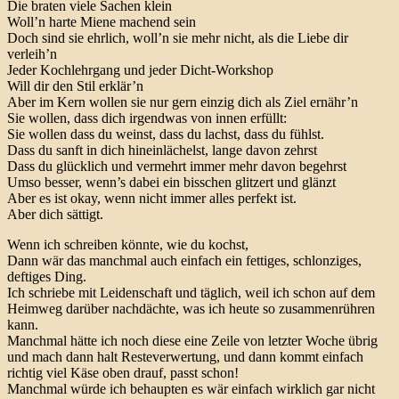
Die braten viele Sachen klein
Woll’n harte Miene machend sein
Doch sind sie ehrlich, woll’n sie mehr nicht, als die Liebe dir
verleih’n
Jeder Kochlehrgang und jeder Dicht-Workshop
Will dir den Stil erklär’n
Aber im Kern wollen sie nur gern einzig dich als Ziel ernähr’n
Sie wollen, dass dich irgendwas von innen erfüllt:
Sie wollen dass du weinst, dass du lachst, dass du fühlst.
Dass du sanft in dich hineinlächelst, lange davon zehrst
Dass du glücklich und vermehrt immer mehr davon begehrst
Umso besser, wenn’s dabei ein bisschen glitzert und glänzt
Aber es ist okay, wenn nicht immer alles perfekt ist.
Aber dich sättigt.
Wenn ich schreiben könnte, wie du kochst,
Dann wär das manchmal auch einfach ein fettiges, schlonziges,
deftiges Ding.
Ich schriebe mit Leidenschaft und täglich, weil ich schon auf dem
Heimweg darüber nachdächte, was ich heute so zusammenrühren
kann.
Manchmal hätte ich noch diese eine Zeile von letzter Woche übrig
und mach dann halt Resteverwertung, und dann kommt einfach
richtig viel Käse oben drauf, passt schon!
Manchmal würde ich behaupten es wär einfach wirklich gar nicht