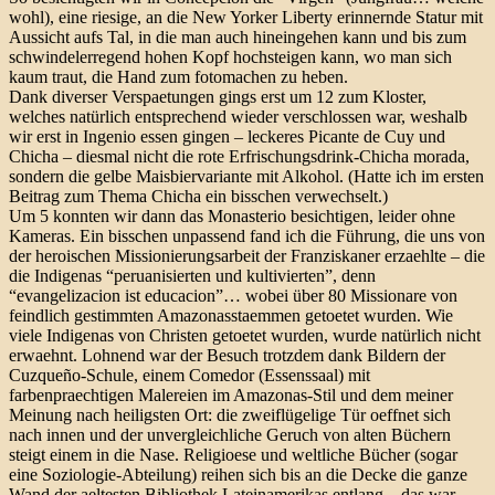
wohl), eine riesige, an die New Yorker Liberty erinnernde Statur mit
Aussicht aufs Tal, in die man auch hineingehen kann und bis zum
schwindelerregend hohen Kopf hochsteigen kann, wo man sich
kaum traut, die Hand zum fotomachen zu heben.
Dank diverser Verspaetungen gings erst um 12 zum Kloster,
welches natürlich entsprechend wieder verschlossen war, weshalb
wir erst in Ingenio essen gingen – leckeres Picante de Cuy und
Chicha – diesmal nicht die rote Erfrischungsdrink-Chicha morada,
sondern die gelbe Maisbiervariante mit Alkohol. (Hatte ich im ersten
Beitrag zum Thema Chicha ein bisschen verwechselt.)
Um 5 konnten wir dann das Monasterio besichtigen, leider ohne
Kameras. Ein bisschen unpassend fand ich die Führung, die uns von
der heroischen Missionierungsarbeit der Franziskaner erzaehlte – die
die Indigenas “peruanisierten und kultivierten”, denn
“evangelizacion ist educacion”… wobei über 80 Missionare von
feindlich gestimmten Amazonasstaemmen getoetet wurden. Wie
viele Indigenas von Christen getoetet wurden, wurde natürlich nicht
erwaehnt. Lohnend war der Besuch trotzdem dank Bildern der
Cuzqueño-Schule, einem Comedor (Essenssaal) mit
farbenpraechtigen Malereien im Amazonas-Stil und dem meiner
Meinung nach heiligsten Ort: die zweiflügelige Tür oeffnet sich
nach innen und der unvergleichliche Geruch von alten Büchern
steigt einem in die Nase. Religioese und weltliche Bücher (sogar
eine Soziologie-Abteilung) reihen sich bis an die Decke die ganze
Wand der aeltesten Bibliothek Lateinamerikas entlang – das war