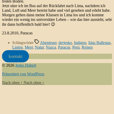
festen Boden.
Jetzt sitze ich im Bus auf der Rückfahrt nach Lima, nachdem ich
Land, Luft und Meer bereist habe und viel gesehen und erlebt habe.
Morgen gehen dann meine Klassen in Lima los und ich komme
wieder ein wenig ins universitäre Leben – wie das hier aussieht, seht
ihr dann hoffentlich bald hier! 😉
23.8.2010, Paracas
Schlagwörter
Abenteuer
,
derjesko
,
Indigen
,
Islas Ballestas
,
Linien
,
Meer
,
Natur
,
Nazca
,
Paracas
,
Peru
,
Reisen
kontakt
© 2026
Jesko Habert
Präsentiert von WordPress
Nach oben
↑
Nach oben
↑