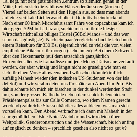
Tal liegt, mit dem gutsituierten Zentrum so ziemlich genau in der
Mitte, breiten sich die zahllosen Häuser der äusseren (ärmeren)
Viertel auf beiden Seiten auf den Hügeln aus, so dass man abends
auf eine vertikale Lichterwand blickt. Definitiv beeindruckend.
Nach einer 60 km/h Microfahrt samt Fähre von copacabana kam ich
hier gegen 5PM in La Paz an, suchte mir ein für die hiesige
Wirtschaft nicht allzu billiges Hostel (50Bolivianos – und das war
schon das günstigste). Nach ein paar Vergleichen buchte ich dann in
einem Reisebüro für 330 Bs. (eigentlich viel zu viel) die von vielen
empfholene Biketour für morgen (siehe unten). Bei einem Schwenk
über den Hexenmarkt (auf dem tatsächlich ganzjährlich
Hexenutensilien wie Lamafüsse und jede Menge Talismane verkauft
werden, der aber winzig und längst nicht so gruselig wie man es
sich für einen Vor-Halloweenabend wünschen könnte) traf ich
zufällig Mahesh wieder (den indischen US-Studenten von der Isla
del Sol) und wir verabredeten uns für später am Abend im Pub. Bis
dahin schaute ich mich ein bisschen in der dunkel werdenden Stadt
um, von der grossen Kathedrale neben dem schick beleuchteten
Präsidentenpalas bis zur Calle Comercio, wo (dem Namen gerecht
werdend) zahlreiche Strassenhändler alles anbieten, was man sich
vorstellen kann. Den Abend verbrachte ich dann mit Mahesh in der
sehr gemütlichen “Blue Note”-Weinbar und wir redeten über
Weltpolitik, Genderconstruction und die Wissenschaft, bis ich anfing
auf englisch zu denken – sprachlich gesehen also nicht so gut 😉