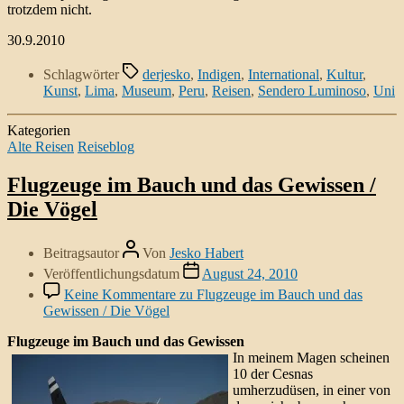
trotzdem nicht.
30.9.2010
Schlagwörter
derjesko
,
Indigen
,
International
,
Kultur
,
Kunst
,
Lima
,
Museum
,
Peru
,
Reisen
,
Sendero Luminoso
,
Uni
Kategorien
Alte Reisen
Reiseblog
Flugzeuge im Bauch und das Gewissen /
Die Vögel
Beitragsautor
Von
Jesko Habert
Veröffentlichungsdatum
August 24, 2010
Keine Kommentare
zu Flugzeuge im Bauch und das
Gewissen / Die Vögel
Flugzeuge im Bauch und das Gewissen
In meinem Magen scheinen
10 der Cesnas
umherzudüsen, in einer von