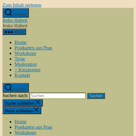
Zum Inhalt springen
Suchen
Jesko Habert
Jesko Habert
Menü
Home
Postkarten aus Prag
Workshops
Texte
Moderation
> Kiezpoeten
Kontakt
Suchen
Suchen nach:
Suche schließen
Menü schließen
Home
Postkarten aus Prag
Workshops