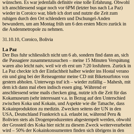
wünschen. Es war jedenfalls definitiv eine tolle Erfahrung. Obwohl
ich anschliessend sogar noch vor 6PM (letzter bus nach La Paz)
wieder in Coroico war, blieb ich dort und nutzte die Zeit zum
ruhigen durch den Ort schlendern und Dschungel-Anden
bewundern, um am Montag früh um 6 den ersten Micro zurück in
die Andenmetropole zu nehmen.
31.10.10, Coroico, Bolivia
La Paz
Der Bus fuhr schliesslich nicht um 6 ab, sondern find dann an, sich
die Passagiere zusammenzusuchen – meine 15 Minuten Verspätung
waren also leicht naiv, weil wir eh erst um 7:20 losfuhren. Zurück in
La Paz checkte ich der Einfachheit halber wieder ins Hostal verano
ein und ging bei der Reiseagentur meine CD mit Biketourfotos von
gestern abholen. Unterwegs traf ich – wieder zufällig – Mahesh, mit
dem ich dann mal eben indisch essen ging. Während er
anschliessend seine mails checken ging, nutzte ich die Zeit für das
Kokamuseum (sehr interessant v.a. in Bezug auf den Unterschied
zwischen Koka und Kokain, und Aspekte wie die Tatsache, dass
Kokainproduktion zu medizin. Zwecken seitens der UN in den
USA, Deutschland Frankreich u.ä. erlaubt ist, während Peru &
Bolivien stets als Drogenproduzenten abgestempelt werden, obwohl
der Grossteil des Koka hier nicht zu diesem Zweck weiterverarbeitet
wird – 50% der Kokainkonsumenten finden sich übrigens in den