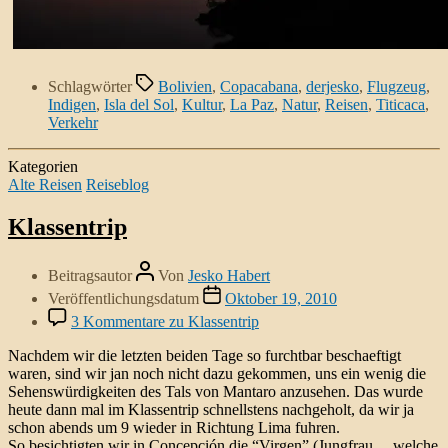
Schlagwörter
Bolivien
,
Copacabana
,
derjesko
,
Flugzeug
,
Indigen
,
Isla del Sol
,
Kultur
,
La Paz
,
Natur
,
Reisen
,
Titicaca
,
Verkehr
Kategorien
Alte Reisen
Reiseblog
Klassentrip
Beitragsautor
Von
Jesko Habert
Veröffentlichungsdatum
Oktober 19, 2010
3 Kommentare
zu Klassentrip
Nachdem wir die letzten beiden Tage so furchtbar beschaeftigt
waren, sind wir jan noch nicht dazu gekommen, uns ein wenig die
Sehenswürdigkeiten des Tals von Mantaro anzusehen. Das wurde
heute dann mal im Klassentrip schnellstens nachgeholt, da wir ja
schon abends um 9 wieder in Richtung Lima fuhren.
So besichtigten wir in Concepción die “Virgen” (Jungfrau… welche