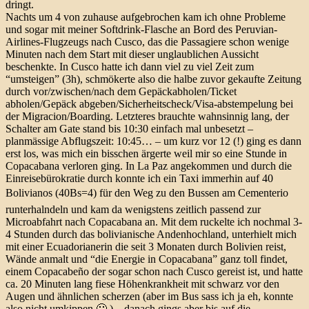
dringt.
Nachts um 4 von zuhause aufgebrochen kam ich ohne Probleme
und sogar mit meiner Softdrink-Flasche an Bord des Peruvian-
Airlines-Flugzeugs nach Cusco, das die Passagiere schon wenige
Minuten nach dem Start mit dieser unglaublichen Aussicht
beschenkte. In Cusco hatte ich dann viel zu viel Zeit zum
“umsteigen” (3h), schmökerte also die halbe zuvor gekaufte Zeitung
durch vor/zwischen/nach dem Gepäckabholen/Ticket
abholen/Gepäck abgeben/Sicherheitscheck/Visa-abstempelung bei
der Migracion/Boarding. Letzteres brauchte wahnsinnig lang, der
Schalter am Gate stand bis 10:30 einfach mal unbesetzt –
planmässige Abflugszeit: 10:45… – um kurz vor 12 (!) ging es dann
erst los, was mich ein bisschen ärgerte weil mir so eine Stunde in
Copacabana verloren ging. In La Paz angekommen und durch die
Einreisebürokratie durch konnte ich ein Taxi immerhin auf 40
Bolivianos (40Bs=4) für den Weg zu den Bussen am Cementerio
runterhalndeln und kam da wenigstens zeitlich passend zur
Microabfahrt nach Copacabana an. Mit dem ruckelte ich nochmal 3-
4 Stunden durch das bolivianische Andenhochland, unterhielt mich
mit einer Ecuadorianerin die seit 3 Monaten durch Bolivien reist,
Wände anmalt und “die Energie in Copacabana” ganz toll findet,
einem Copacabeño der sogar schon nach Cusco gereist ist, und hatte
ca. 20 Minuten lang fiese Höhenkrankheit mit schwarz vor den
Augen und ähnlichen scherzen (aber im Bus sass ich ja eh, konnte
also nicht umkippen 🙂 ) – danach gings aber bis auf die