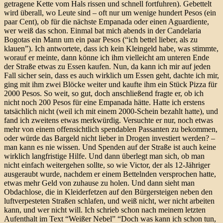
getragene Kette vom Hals rissen und schnell fortfuhren). Gebettelt
wird überall, wo Leute sind – oft nur um wenige hundert Pesos (ein
paar Cent), ob für die nächste Empanada oder einen Aguardiente,
wer weiß das schon. Einmal bat mich abends in der Candelaria
Bogotas ein Mann um ein paar Pesos (“ich bettel lieber, als zu
klauen”). Ich antwortete, dass ich kein Kleingeld habe, was stimmte,
worauf er meinte, dann könne ich ihm vielleicht am unteren Ende
der Straße etwas zu Essen kaufen. Nun, da kann ich mir auf jeden
Fall sicher sein, dass es auch wirklich um Essen geht, dachte ich mir,
ging mit ihm zwei Blöcke weiter und kaufte ihm ein Stück Pizza für
2000 Pesos. So weit, so gut, doch anschließend fragte er, ob ich
nicht noch 200 Pesos für eine Empanada hätte. Hatte ich erstens
tatsächlich nicht (weil ich mit einem 2000-Schein bezahlt hatte), und
fand ich zweitens etwas merkwürdig. Versuchte er nur, noch etwas
mehr von einem offensichtlich spendablen Passanten zu bekommen,
oder würde das Bargeld nicht lieber in Drogen investiert werden? –
man kann es nie wissen. Und Spenden auf der Straße ist auch keine
wirklich langfristige Hilfe. Und dann überlegt man sich, ob man
nicht einfach weitergehen sollte, so wie Victor, der als 12-Jähriger
ausgeraubt wurde, nachdem er einem Bettelnden versprochen hatte,
etwas mehr Geld von zuhause zu holen. Und dann sieht man
Obdachlose, die in Kleiderfetzen auf den Bürgersteigen neben den
luftverpesteten Straßen schlafen, und weiß nicht, wer nicht arbeiten
kann, und wer nicht will. Ich schrieb schon nach meinem letzten
Aufenthalt im Text “Weißer Nebel” “Doch was kann ich schon tun,