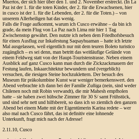
Muertos, der sich hier über den 1. und 2. November erstreckt. (In La
Paz ist der 1. für die toten Kinder, der 2. für die Erwachsenen, hier
in cusco ist der 1. für die Lebenden, der 2. für die Toten.) – von
unserem Allerheiligen hat das wenig.
Falls die Frage aufkommt, warum ich Cusco erwähne – da bin ich
grade, da mein Flug von La Paz nach Lima mir hier 1 Tag
Zwischenstop gewährt. Den nutzte ich neben dem Friedhofsbesuch
für einen Ausflug zur Inkafestung Saqsayhuaman – hatte ich letzte
Mal ausgelassen, weil eigentlich nur mit dem teuren Boleto turistico
zugänglich – es sei denn, man betritt das weitläufige Gelände von
einem Feldweg statt von der Haupt-Touristenstrasse. Neben einem
Ausblick auf ganz Cusco kann man durch die Zickzackmauern der
Festung laufen, Inkaarchitektur bewundern und (vergeblich)
versuchen, die riesigen Steine hochzuklettern. Der besuch des
Museum für präkolumbine Kunst war weniger bemerkenswert. den
Abend verbrachte ich dann bei der Familie Zuñiga (nein, sind weder
Chilenen noch mit Robin verwandt), die mir Mahesh empfholen
hatte – sie haben zwei hübsche Zimmer für 30 S/ samt Frühstück,
und sind sehr nett und hilfsbereit, so dass ich so ziemlich den ganzen
Abend bei einem Matte mit der Eigentümerin Karina redete – wer
also mal nach Cusco fährt, das ist definitiv eine lohnende
Unterkunft, fragt mich nach der Adresse!
2.11.10, Cusco