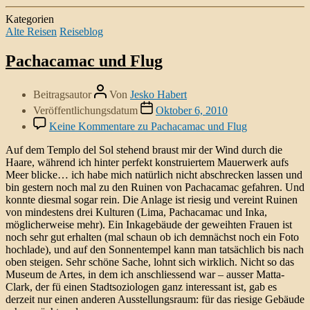
Kategorien
Alte Reisen
Reiseblog
Pachacamac und Flug
Beitragsautor
Von
Jesko Habert
Veröffentlichungsdatum
Oktober 6, 2010
Keine Kommentare
zu Pachacamac und Flug
Auf dem Templo del Sol stehend braust mir der Wind durch die
Haare, während ich hinter perfekt konstruiertem Mauerwerk aufs
Meer blicke… ich habe mich natürlich nicht abschrecken lassen und
bin gestern noch mal zu den Ruinen von Pachacamac gefahren. Und
konnte diesmal sogar rein. Die Anlage ist riesig und vereint Ruinen
von mindestens drei Kulturen (Lima, Pachacamac und Inka,
möglicherweise mehr). Ein Inkagebäude der geweihten Frauen ist
noch sehr gut erhalten (mal schaun ob ich demnächst noch ein Foto
hochlade), und auf den Sonnentempel kann man tatsächlich bis nach
oben steigen. Sehr schöne Sache, lohnt sich wirklich. Nicht so das
Museum de Artes, in dem ich anschliessend war – ausser Matta-
Clark, der fü einen Stadtsoziologen ganz interessant ist, gab es
derzeit nur einen anderen Ausstellungsraum: für das riesige Gebäude