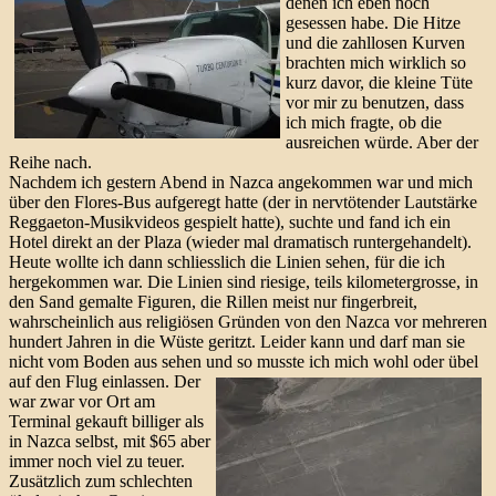
denen ich eben noch
gesessen habe. Die Hitze
und die zahllosen Kurven
brachten mich wirklich so
kurz davor, die kleine Tüte
vor mir zu benutzen, dass
ich mich fragte, ob die
ausreichen würde. Aber der
Reihe nach.
Nachdem ich gestern Abend in Nazca angekommen war und mich
über den Flores-Bus aufgeregt hatte (der in nervtötender Lautstärke
Reggaeton-Musikvideos gespielt hatte), suchte und fand ich ein
Hotel direkt an der Plaza (wieder mal dramatisch runtergehandelt).
Heute wollte ich dann schliesslich die Linien sehen, für die ich
hergekommen war. Die Linien sind riesige, teils kilometergrosse, in
den Sand gemalte Figuren, die Rillen meist nur fingerbreit,
wahrscheinlich aus religiösen Gründen von den Nazca vor mehreren
hundert Jahren in die Wüste geritzt. Leider kann und darf man sie
nicht vom Boden aus sehen und so musste ich mich wohl oder übel
auf den Flug einlassen.
Der
war zwar vor Ort am
Terminal gekauft billiger als
in Nazca selbst, mit $65 aber
immer noch viel zu teuer.
Zusätzlich zum schlechten