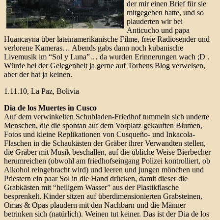
der mir einen Brief für sie
mitgegeben hatte, und so
plauderten wir bei
Anticucho und papa
Huancayna über lateinamerikanische Filme, freie Radiosender und
verlorene Kameras… Abends gabs dann noch kubanische
Livemusik im “Sol y Luna”… da wurden Erinnerungen wach ;D .
Würde bei der Gelegenheit ja gerne auf Torbens Blog verweisen,
aber der hat ja keinen.
1.11.10, La Paz, Bolivia
Dia de los Muertes in Cusco
Auf dem verwinkelten Schubladen-Friedhof tummeln sich underte
Menschen, die die spontan auf dem Vorplatz gekauften Blumen,
Fotos und kleine Replikationen von Cusqueño- und Inkacola-
Flaschen in die Schaukästen der Gräber ihrer Verwandten stellen,
die Gräber mit Musik beschallen, auf die übliche Weise Bierbecher
herumreichen (obwohl am friedhofseingang Polizei kontrolliert, ob
Alkohol reingebracht wird) und leeren und jungen mönchen und
Priestern ein paar Sol in die Hand drücken, damit dieser die
Grabkästen mit “heiligem Wasser” aus der Plastikflasche
besprenkelt. Kinder sitzen auf überdimensionierten Grabsteinen,
Omas & Opas plaudern mit den Nachbarn und die Männer
betrinken sich (natürlich). Weinen tut keiner. Das ist der Dia de los