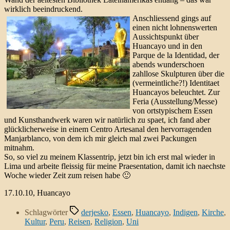
wirklich beeindruckend.
Anschliessend gings auf
einen nicht lohnenswerten
Aussichtspunkt über
Huancayo und in den
Parque de la Identidad, der
abends wunderschoen
zahllose Skulpturen über die
(vermeintliche?!) Identitaet
Huancayos beleuchtet. Zur
Feria (Ausstellung/Messe)
von ortstypischem Essen
und Kunsthandwerk waren wir natürlich zu spaet, ich fand aber
glücklicherweise in einem Centro Artesanal den hervorragenden
Manjarblanco, von dem ich mir gleich mal zwei Packungen
mitnahm.
So, so viel zu meinem Klassentrip, jetzt bin ich erst mal wieder in
Lima und arbeite fleissig für meine Praesentation, damit ich naechste
Woche wieder Zeit zum reisen habe 🙂
17.10.10, Huancayo
Schlagwörter
derjesko
,
Essen
,
Huancayo
,
Indigen
,
Kirche
,
Kultur
,
Peru
,
Reisen
,
Religion
,
Uni