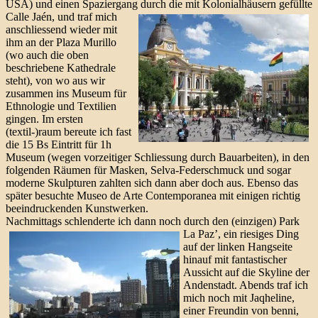
USA) und einen Spaziergang durch die mit Kolonialhäusern gefüllte
Calle Jaén,
und traf mich
anschliessend wieder mit
ihm an der Plaza Murillo
(wo auch die oben
beschriebene Kathedrale
steht), von wo aus wir
zusammen ins Museum für
Ethnologie und Textilien
gingen. Im ersten
(textil-)raum bereute ich fast
die 15 Bs Eintritt für 1h
Museum (wegen vorzeitiger Schliessung durch Bauarbeiten), in den
folgenden Räumen für Masken, Selva-Federschmuck und sogar
moderne Skulpturen zahlten sich dann aber doch aus. Ebenso das
später besuchte Museo de Arte Contemporanea mit einigen richtig
beeindruckenden Kunstwerken.
Nachmittags schlenderte ich dann noch durch den (einzigen) Park
La Paz’,
ein riesiges Ding
auf der linken Hangseite
hinauf mit fantastischer
Aussicht auf die Skyline der
Andenstadt. Abends traf ich
mich noch mit Jaqheline,
einer Freundin von benni,