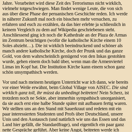
Jahre. Verarbeitet wird diese Zeit des Terrorismus nicht wirklich,
vielmehr totgeschwiegen. Man findet wenige Leute, die von sich
aus über diese Phase der peruanischen Geschichte reden. Ich werde
in näherer Zukunft mal noch ein bisschen mehr versuchen, zu
erfahren und euch zu erzählen, da das hier erlebte ja schliesslich in
keinem Vergleich zu dem auf Wikipedia geschriebenen steht.
Anschliessend ging ich noch die Kathedrale an der Plaza de Armas
im Zentrum besichtigen (wofür die katholische Kirche einem 10
Soles abzieht…). Die ist wirklich beeindruckend und schöner als
manch andere katholische Kirche, doch der Prunk und das ganze
Gold, von dem wahrscheinlich genügend von den Inkas gestohlen
wurde, gehen einem doch bald über, wenn man die Armenviertel
Limas im Kopf hat. Die Institution Kirche kann einem schon ganz
schön unsympathisch werden.
Vor und nach meinem heutigen Unterricht war ich dann, wie bereits
vor einer Weile erwähnt, beim Global Village von AISEC.
Die sind
wirklich ganz toll, ihr müsst da unbedingt beitreten!
Nein Scherz, ist
trotzdem noch ne Sekte, aber immerhin sympathisch unorganisiert,
da sie auch erst eine halbe Stunde später mit aufbauen fertig waren.
Wir stellten uns an den Stand mit Sauerkraut und redeten mit ein
paar interessierten Studenten und Profs über Deutschland, unsere
Unis und den Austausch (und natürlich wie uns das Essen und das
Land hier gefällt, die Standardfrage), und eigentlich ein paar ganz
nette Gespräche geführt. Aber keine Angst, beitreten werde ich