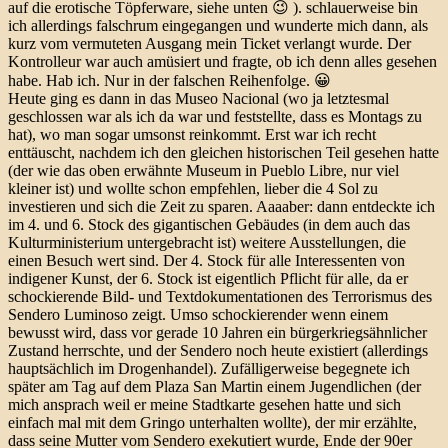
auf die erotische Töpferware, siehe unten 😉 ). schlauerweise bin
ich allerdings falschrum eingegangen und wunderte mich dann, als
kurz vom vermuteten Ausgang mein Ticket verlangt wurde. Der
Kontrolleur war auch amüsiert und fragte, ob ich denn alles gesehen
habe. Hab ich. Nur in der falschen Reihenfolge. 😀
Heute ging es dann in das Museo Nacional (wo ja letztesmal
geschlossen war als ich da war und feststellte, dass es Montags zu
hat), wo man sogar umsonst reinkommt. Erst war ich recht
enttäuscht, nachdem ich den gleichen historischen Teil gesehen hatte
(der wie das oben erwähnte Museum in Pueblo Libre, nur viel
kleiner ist) und wollte schon empfehlen, lieber die 4 Sol zu
investieren und sich die Zeit zu sparen. Aaaaber: dann entdeckte ich
im 4. und 6. Stock des gigantischen Gebäudes (in dem auch das
Kulturministerium untergebracht ist) weitere Ausstellungen, die
einen Besuch wert sind. Der 4. Stock für alle Interessenten von
indigener Kunst, der 6. Stock ist eigentlich Pflicht für alle, da er
schockierende Bild- und Textdokumentationen des Terrorismus des
Sendero Luminoso zeigt. Umso schockierender wenn einem
bewusst wird, dass vor gerade 10 Jahren ein bürgerkriegsähnlicher
Zustand herrschte, und der Sendero noch heute existiert (allerdings
hauptsächlich im Drogenhandel). Zufälligerweise begegnete ich
später am Tag auf dem Plaza San Martin einem Jugendlichen (der
mich ansprach weil er meine Stadtkarte gesehen hatte und sich
einfach mal mit dem Gringo unterhalten wollte), der mir erzählte,
dass seine Mutter vom Sendero exekutiert wurde, Ende der 90er