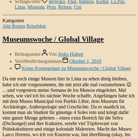
Schlagwörter
derjesko
,
Flug
,
Indigen
,
Kultur
,
La Paz
,
Lima
,
Museum
,
Peru
,
Reisen
,
Uni
Kategorien
Alte Reisen
Reiseblog
Museumswoche / Global Village
Beitragsautor
Von
Jesko Habert
Veröffentlichungsdatum
Oktober 1, 2010
Keine Kommentare
zu Museumswoche / Global Village
Da mir noch einige Museen hier in Lima zu sehen übrig bleiben,
habe ich mir vorgenommen, die mir jetzt alle mal vorzunehmen 😉
…und vorgestern meine Semana de los Museos eingeleitet. Mal
sehen, wie viel ich bis nächste Woche schaffe. Angefangen habe ich
mit dem Museo Municipal von Pueblo Libre, dem Museum für
Archäologie, Anthropologie und Geschichte. Da es staatlich ist,
kommt man als Student für günstige 4 Soles rein und kriegt dafür
eine ganze Menge geboten – einen extra Bereich für die Selva
(Dschungel) und ihre Kulturen, seeehr viel Töpferware von
Präinkakulturen und einige koloniale Malereien. Macht das Museo
Larco Herrera, wo ich vor Kurzem war, fast überflüssig (okay, bis