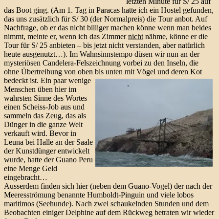
letzten Minute für S/ 25 auf
das Boot ging. (Am 1. Tag in Paracas hatte ich ein Hostel gefunden,
das uns zusätzlich für S/ 30 (der Normalpreis) die Tour anbot. Auf
Nachfrage, ob er das nicht billiger machen könne wenn man beides
nimmt, meinte er, wenn ich das Zimmer
nicht
nähme, könne er die
Tour für S/ 25 anbieten – bis jetzt nicht verstanden, aber natürlich
heute ausgenutzt…). Im Wahnsinnstempo düsen wir nun an der
mysteriösen Candelera-Felszeichnung vorbei zu den Inseln, die
ohne Übertreibung von oben bis unten mit Vögel und deren Kot
bedeckt ist.
Ein paar wenige
Menschen üben hier im
wahrsten Sinne des Wortes
einen Scheiss-Job aus und
sammeln das Zeug, das als
Dünger in die ganze Welt
verkauft wird. Bevor in
Leuna bei Halle an der Saale
der Kunstdünger entwickelt
wurde, hatte der Guano Peru
eine Menge Geld
eingebracht…
Ausserdem finden sich hier (neben dem Guano-Vogel) der nach der
Meeresströmung benannte Humboldt-Pinguin und viele lobos
maritimos (Seehunde). Nach zwei schaukelnden Stunden und dem
Beobachten einiger Delphine auf dem Rückweg betraten wir wieder