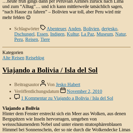
…heute früh gings dann per Peruvian Airlines zurück nach Lima
und zum “Alltag”… und ich kann mittlerweile tatsächlich sagen,
“nach Hause zu fahren” – Bolivien war toll, aber Peru wird mir
mehr fehlen 😉
Schlagwörter
Abenteuer
,
Anden
,
Bolivien
,
derjesko
,
Dschungel
,
Essen
,
Indigen
,
Kultur
,
La Paz
,
Museum
,
Natur
,
Peru
,
Reisen
,
Tiere
Kategorien
Alte Reisen
Reiseblog
Viajando a Bolivia / Isla del Sol
Beitragsautor
Von
Jesko Habert
Veröffentlichungsdatum
November 2, 2010
1 Kommentar
zu Viajando a Bolivia / Isla del Sol
Viajando a Bolivia
Hinter dem Fenster erstreckt sich ein Meer aus Wolken, aus denen
Bergspitzen wie Inseln hervorragen, umgeben von
weissschäumendem Nebel und unter einem stratosphärenblauen
Himmel bei Sonnenschein, der so nie durch die Wolkendecke Limas