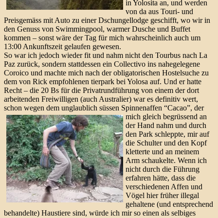
in Yolosita an, und werden
von da aus Touri- und
Preisgemäss mit Auto zu einer Dschungellodge geschifft, wo wir in
den Genuss von Swimmingpool, warmer Dusche und Buffet
kommen – sonst wäre der Tag für mich wahrscheinlich auch um
13:00 Ankunftszeit gelaufen gewesen.
So war ich jedoch wieder fit und nahm nicht den Tourbus nach La
Paz zurück, sondern stattdessen ein Collectivo ins nahegelegene
Coroico und machte mich nach der obligatorischen Hostelsuche zu
dem von Rick empfohlenen tierpark bei Yolosa auf. Und er hatte
Recht – die 20 Bs für die Privatrundführung von einem der dort
arbeitenden Freiwilligen (auch Australier) war es definitiv wert,
schon wegen dem unglaublich süssen Spinnenaffen “Cacao”, der
mich
gleich begrüssend an
der Hand nahm und durch
den Park schleppte, mir auf
die Schulter und den Kopf
kletterte und an meinem
Arm schaukelte. Wenn ich
nicht durch die Führung
erfahren hätte, dass die
verschiedenen Affen und
Vögel hier früher illegal
gehaltene (und entsprechend
behandelte) Haustiere sind, würde ich mir so einen als selbiges