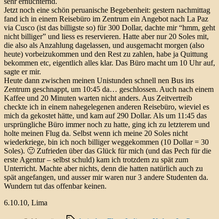
sehr ernüchternd.
Jetzt noch eine schön peruanische Begebenheit: gestern nachmittag
fand ich in einem Reisebüro im Zentrum ein Angebot nach La Paz
via Cusco (ist das billigste so) für 300 Dollar, dachte mir “hmm, geht
nicht billiger” und liess es reservieren. Hatte aber nur 20 Soles mit,
die also als Anzahlung dagelassen, und ausgemacht morgen (also
heute) vorbeizukommen und den Rest zu zahlen, habe ja Quittung
bekommen etc, eigentlich alles klar. Das Büro macht um 10 Uhr auf,
sagte er mir.
Heute dann zwischen meinen Unistunden schnell nen Bus ins
Zentrum geschnappt, um 10:45 da… geschlossen. Auch nach einem
Kaffee und 20 Minuten warten nicht anders. Aus Zeitvertreib
checkte ich in einem nahegelegenen anderen Reisebüro, wieviel es
mich da gekostet hätte, und kam auf 290 Dollar. Als um 11:45 das
ursprüngliche Büro immer noch zu hatte, ging ich zu letzterem und
holte meinen Flug da. Selbst wenn ich meine 20 Soles nicht
wiederkriege, bin ich noch billiger weggekommen (10 Dollar = 30
Soles). 🙂 Zufrieden über das Glück für mich (und das Pech für die
erste Agentur – selbst schuld) kam ich trotzdem zu spät zum
Unterricht. Machte aber nichts, denn die hatten natürlich auch zu
spät angefangen, und ausser mir waren nur 3 andere Studenten da.
Wundern tut das offenbar keinen.
6.10.10, Lima