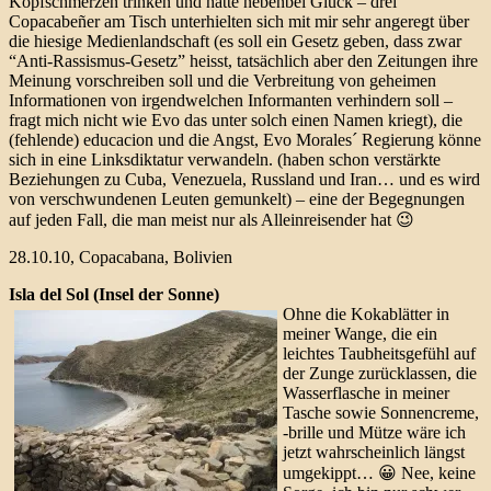
Kopfschmerzen trinken und hatte nebenbei Glück – drei
Copacabeñer am Tisch unterhielten sich mit mir sehr angeregt über
die hiesige Medienlandschaft (es soll ein Gesetz geben, dass zwar
“Anti-Rassismus-Gesetz” heisst, tatsächlich aber den Zeitungen ihre
Meinung vorschreiben soll und die Verbreitung von geheimen
Informationen von irgendwelchen Informanten verhindern soll –
fragt mich nicht wie Evo das unter solch einen Namen kriegt), die
(fehlende) educacion und die Angst, Evo Morales´ Regierung könne
sich in eine Linksdiktatur verwandeln. (haben schon verstärkte
Beziehungen zu Cuba, Venezuela, Russland und Iran… und es wird
von verschwundenen Leuten gemunkelt) – eine der Begegnungen
auf jeden Fall, die man meist nur als Alleinreisender hat 😉
28.10.10, Copacabana, Bolivien
Isla del Sol (Insel der Sonne)
Ohne die Kokablätter in
meiner Wange, die ein
leichtes Taubheitsgefühl auf
der Zunge zurücklassen, die
Wasserflasche in meiner
Tasche sowie Sonnencreme,
-brille und Mütze wäre ich
jetzt wahrscheinlich längst
umgekippt… 😀 Nee, keine