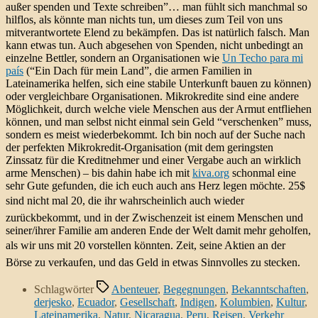
außer spenden und Texte schreiben”… man fühlt sich manchmal so
hilflos, als könnte man nichts tun, um dieses zum Teil von uns
mitverantwortete Elend zu bekämpfen. Das ist natürlich falsch. Man
kann etwas tun. Auch abgesehen von Spenden, nicht unbedingt an
einzelne Bettler, sondern an Organisationen wie
Un Techo para mi
país
(“Ein Dach für mein Land”, die armen Familien in
Lateinamerika helfen, sich eine stabile Unterkunft bauen zu können)
oder vergleichbare Organisationen. Mikrokredite sind eine andere
Möglichkeit, durch welche viele Menschen aus der Armut entfliehen
können, und man selbst nicht einmal sein Geld “verschenken” muss,
sondern es meist wiederbekommt. Ich bin noch auf der Suche nach
der perfekten Mikrokredit-Organisation (mit dem geringsten
Zinssatz für die Kreditnehmer und einer Vergabe auch an wirklich
arme Menschen) – bis dahin habe ich mit
kiva.org
schonmal eine
sehr Gute gefunden, die ich euch auch ans Herz legen möchte. 25$
sind nicht mal 20, die ihr wahrscheinlich auch wieder
zurückbekommt, und in der Zwischenzeit ist einem Menschen und
seiner/ihrer Familie am anderen Ende der Welt damit mehr geholfen,
als wir uns mit 20 vorstellen könnten. Zeit, seine Aktien an der
Börse zu verkaufen, und das Geld in etwas Sinnvolles zu stecken.
Schlagwörter
Abenteuer
,
Begegnungen
,
Bekanntschaften
,
derjesko
,
Ecuador
,
Gesellschaft
,
Indigen
,
Kolumbien
,
Kultur
,
Lateinamerika
,
Natur
,
Nicaragua
,
Peru
,
Reisen
,
Verkehr