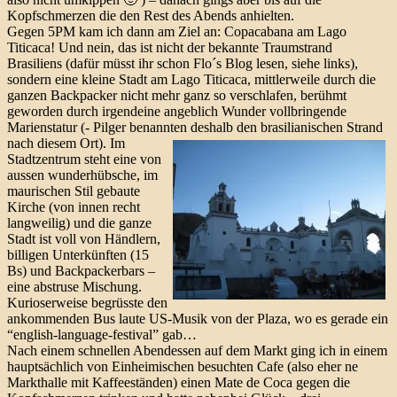
Kopfschmerzen die den Rest des Abends anhielten.
Gegen 5PM kam ich dann am Ziel an: Copacabana am Lago
Titicaca! Und nein, das ist nicht der bekannte Traumstrand
Brasiliens (dafür müsst ihr schon Flo´s Blog lesen, siehe links),
sondern eine kleine Stadt am Lago Titicaca, mittlerweile durch die
ganzen Backpacker nicht mehr ganz so verschlafen, berühmt
geworden durch irgendeine angeblich Wunder vollbringende
Marienstatur (- Pilger benannten deshalb den brasilianischen Strand
nach diesem Ort).
Im
Stadtzentrum steht eine von
aussen wunderhübsche, im
maurischen Stil gebaute
Kirche (von innen recht
langweilig) und die ganze
Stadt ist voll von Händlern,
billigen Unterkünften (15
Bs) und Backpackerbars –
eine abstruse Mischung.
Kurioserweise begrüsste den
ankommenden Bus laute US-Musik von der Plaza, wo es gerade ein
“english-language-festival” gab…
Nach einem schnellen Abendessen auf dem Markt ging ich in einem
hauptsächlich von Einheimischen besuchten Cafe (also eher ne
Markthalle mit Kaffeeständen) einen Mate de Coca gegen die