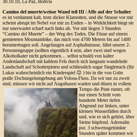
30.10.10, La Paz, Bolivia
Camino del muerte/weisse Wand teil III / Affe auf der Schulter
es ist verdammt kalt, trotz dicker Klamotten, und die Strasse vor mir
scheint abrupt im Nebel vor mir zu Enden – in Wirklichkeit biegt sie
nur unerwartet scharf nach links ab. Vor mir liegen 3 Stunden
“Camino del Muerte” – der Weg des Todes. Die Füsse auf einem
gemieteten Mountainbike, das mich von 4700 Metern bis auf 1400
heruntertragen soll. Angefangen auf Asphaltstrasse, fährt unsere 2-
Personengruppe (sollten eigentlich 4 sein, aber zwei sind wegen
Alkoholkater nicht gekommen… selbst schuld) von kalter
Andenlandschaft mit kahlem Fels durch sich langsam wandelnde
Landschaft auf Schotterpisten und schliesslich sogar Singletrack (für
Lukas wahrscheinlich ein Kinderspiel 😉 ) bis in die von Grün
pralle Dschungelumgebung am Yolosa-Fluss. Da wir nur zu zweit
sind, müssen wir nicht auf Angsthasen warten und düsen in vollem
Tempo die Piste runter,
oft
nur einen Schritt vom
hunderte Meter tiefen
Abgrund zur linken, unter
kleinen Wasserfällen durch
und, wie es sich gehört, über
Steine hüpfend. Adrenalin
pur. 3 schweissgetränkte
Stunden später kommen wir