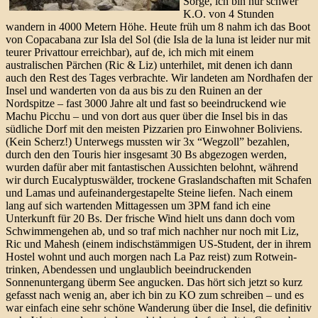
Sorge, ich bin nur schwer
K.O. von 4 Stunden
wandern in 4000 Metern Höhe. Heute früh um 8 nahm ich das Boot
von Copacabana zur Isla del Sol (die Isla de la luna ist leider nur mit
teurer Privattour erreichbar), auf de, ich mich mit einem
australischen Pärchen (Ric & Liz) unterhilet, mit denen ich dann
auch den Rest des Tages verbrachte. Wir landeten am Nordhafen der
Insel und wanderten von da aus bis zu den Ruinen an der
Nordspitze – fast 3000 Jahre alt und fast so beeindruckend wie
Machu Picchu – und von dort aus quer über die Insel bis in das
südliche Dorf mit den meisten Pizzarien pro Einwohner Boliviens.
(Kein Scherz!) Unterwegs mussten wir 3x “Wegzoll” bezahlen,
durch den den Touris hier insgesamt 30 Bs abgezogen werden,
wurden dafür aber mit fantastischen Aussichten belohnt, während
wir durch Eucalyptuswälder, trockene Graslandschaften mit Schafen
und Lamas und aufeinandergestapelte Steine liefen. Nach einem
lang auf sich wartenden Mittagessen um 3PM fand ich eine
Unterkunft für 20 Bs. Der frische Wind hielt uns dann doch vom
Schwimmengehen ab, und so traf mich nachher nur noch mit Liz,
Ric und Mahesh (einem indischstämmigen US-Student, der in ihrem
Hostel wohnt und auch morgen nach La Paz reist) zum Rotwein-
trinken, Abendessen und unglaublich beeindruckenden
Sonnenuntergang überm See angucken. Das hört sich jetzt so kurz
gefasst nach wenig an, aber ich bin zu KO zum schreiben – und es
war einfach eine sehr schöne Wanderung über die Insel, die definitiv